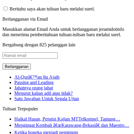
Beritahu saya akan tulisan baru melalui surel.
Berlangganan via Email
Masukkan alamat Email Anda untuk berlangganan jeramidotinfo
dan menerima pemberitahuan tulisan-tulisan baru melalui surel.
Bergabung dengan 825 pelanggan lain
Alamat
email
Al-Qurâ€™an Itu Ajaib
Passing and Leading
Jahatnya orang jahat
Menurut kalian adil atau tidak?
Satu Jawaban Untuk Segala Ujian
Tulisan Terpopuler
Haikal Hasan, Pengisi Kajian MTTelkomsel, Tantang…
Mengingat Kembali â€œKarawang-Bekasiâ€ dan Maestro…
Ketika boneka menjadi pemimpin