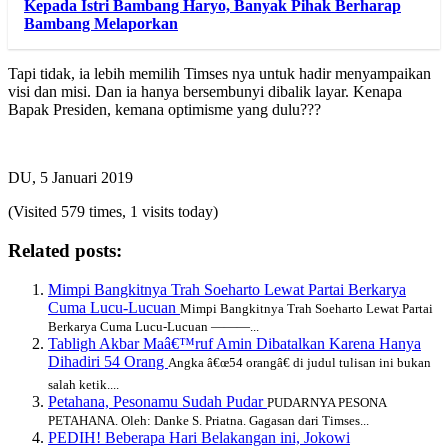
Kepada Istri Bambang Haryo, Banyak Pihak Berharap
Bambang Melaporkan
Tapi tidak, ia lebih memilih Timses nya untuk hadir menyampaikan
visi dan misi. Dan ia hanya bersembunyi dibalik layar. Kenapa
Bapak Presiden, kemana optimisme yang dulu???
DU, 5 Januari 2019
(Visited 579 times, 1 visits today)
Related posts:
Mimpi Bangkitnya Trah Soeharto Lewat Partai Berkarya
Cuma Lucu-Lucuan
Mimpi Bangkitnya Trah Soeharto Lewat Partai
Berkarya Cuma Lucu-Lucuan ———...
Tabligh Akbar Maâ€™ruf Amin Dibatalkan Karena Hanya
Dihadiri 54 Orang
Angka â€œ54 orangâ€ di judul tulisan ini bukan
salah ketik....
Petahana, Pesonamu Sudah Pudar
PUDARNYA PESONA
PETAHANA. Oleh: Danke S. Priatna. Gagasan dari Timses...
PEDIH! Beberapa Hari Belakangan ini, Jokowi