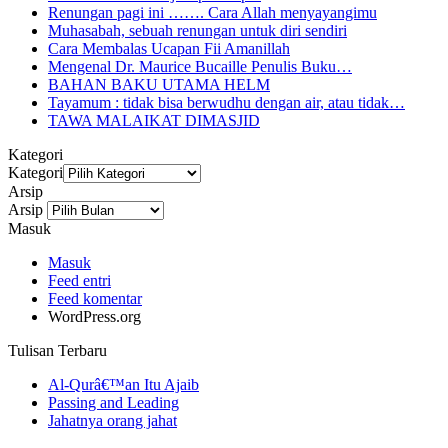
Renungan pagi ini ……. Cara Allah menyayangimu
Muhasabah, sebuah renungan untuk diri sendiri
Cara Membalas Ucapan Fii Amanillah
Mengenal Dr. Maurice Bucaille Penulis Buku…
BAHAN BAKU UTAMA HELM
Tayamum : tidak bisa berwudhu dengan air, atau tidak…
TAWA MALAIKAT DIMASJID
Kategori
Kategori
Arsip
Arsip
Masuk
Masuk
Feed entri
Feed komentar
WordPress.org
Tulisan Terbaru
Al-Qurâ€™an Itu Ajaib
Passing and Leading
Jahatnya orang jahat