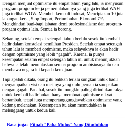
Dengan menjual optimisme itu empat tahun yang lalu, ia menyusun
program-program kerja pemerintahannya yang juga terlihat WAH
juga terlihat WOW. Membeli kembali Indosat, Menciptakan 10 juta
lapangan kerja, Stop Import, Pertumbuhan Ekonomi 7%,
Menghindari bagi-bagi jabatan demi profesionalisme dan program-
progam optimis lain. Semua ia borong.
Sekarang, setelah empat setengah tahun berlalu sosok itu kembali
hadir dalam konstelasi pemilihan Presiden. Setelah empat setengah
tahun lalu ia memberi optimisme, maka selayaknya ia akan hadir
dengan optimisme yang lebih “gagah”. Karena, ia punya
kesempatan selama empat setengah tahun ini untuk menunjukkan
bahwa ia telah menuntaskan semua program ambisiusnya itu dan
membawa negara ini kepada kemajuan.
Tapi apalah dikata, orang itu bahkan terlalu sungkan untuk hadir
menyampaikan visi dan misi nya yang dulu pernah ia sampaikan
dengan gagah. Padahal, sosok itu mungkin paling dirindukan rakyat
untuk kembali hadir bukan hanya membuat optimisme rakyat
bertambah, tetapi juga mempertanggungjawabkan optimisme yang
kadung melenakan. Kesempatan itu akan memudahkan ia
melenggang untuk kedua kali.
Baca juga:
Fitnah "Paha Mulus" Yang Dituduhkan