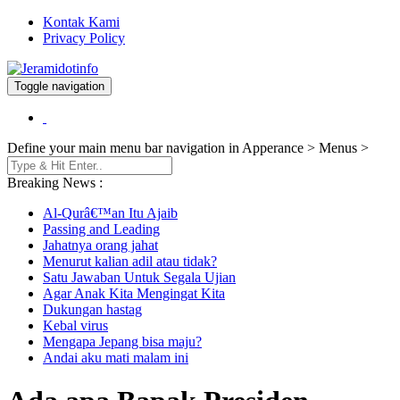
Kontak Kami
Privacy Policy
Toggle navigation
Berita dan Informasi Terkini
Jeramidotinfo
Define your main menu bar navigation in Apperance > Menus >
Breaking News :
Al-Qurâ€™an Itu Ajaib
Passing and Leading
Jahatnya orang jahat
Menurut kalian adil atau tidak?
Satu Jawaban Untuk Segala Ujian
Agar Anak Kita Mengingat Kita
Dukungan hastag
Kebal virus
Mengapa Jepang bisa maju?
Andai aku mati malam ini