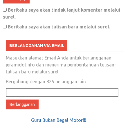
Beritahu saya akan tindak lanjut komentar melalui
surel.
Peringatan!!!! Istana tidak lagi memerlukan
Beritahu saya akan tulisan baru melalui surel.
buzzer
Oktober 11, 2019
0
BERLANGGANAN VIA EMAIL
Masukkan alamat Email Anda untuk berlangganan
jeramidotinfo dan menerima pemberitahuan tulisan-
tulisan baru melalui surel.
Dukungan ulama dan pakta integritas demi
Bergabung dengan 825 pelanggan lain
keutuhan NKRI serta kedamaian hidup
beragama
Alamat
email
September 18, 2018
0
Guru Bukan Begal Motor!!!
Kotak kosong koq bisa menang?