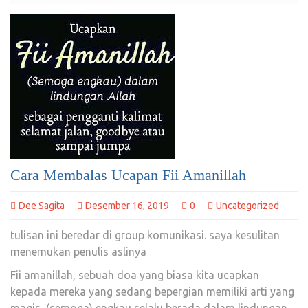
Cara Membalas Ucapan Fii Amanillah
Dee Sagita
Desember 16, 2019
0
Uncategorized
tulisan ini beredar di group komunikasi. saya kesulitan
menemukan penulis aslinya
Fii amanillah, sebuah doa yang biasa kita ucapkan
kepada mereka yang sedang bepergian memiliki arti yang