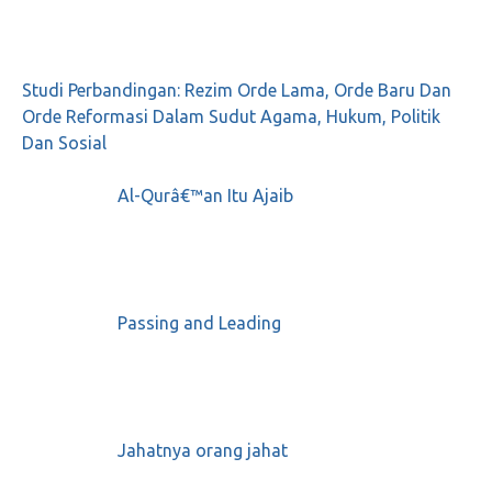
Juli 2, 2018
0
Studi Perbandingan: Rezim Orde Lama, Orde Baru Dan
Orde Reformasi Dalam Sudut Agama, Hukum, Politik
FPI-ku sayang, Negeri-ku malang
Dan Sosial
Juli 18, 2018
0
Al-Qurâ€™an Itu Ajaib
Card Reader bisa jadi penyelamat Demokrasi
Passing and Leading
Desember 13, 2018
1
Guru Bukan Begal Motor!!!
Jahatnya orang jahat
Februari 26, 2020
0