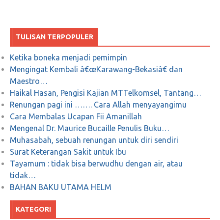
Nyanyian sunyi, cinta sang Jenderal
TULISAN TERPOPULER
Ketika boneka menjadi pemimpin
September 17, 2018
0
Mengingat Kembali â€œKarawang-Bekasiâ€ dan
Maestro…
Haikal Hasan, Pengisi Kajian MTTelkomsel, Tantang…
Renungan pagi ini ……. Cara Allah menyayangimu
Cara Membalas Ucapan Fii Amanillah
Mengenal Dr. Maurice Bucaille Penulis Buku…
Muhasabah, sebuah renungan untuk diri sendiri
Surat Keterangan Sakit untuk Ibu
Tayamum : tidak bisa berwudhu dengan air, atau
tidak…
BAHAN BAKU UTAMA HELM
KATEGORI