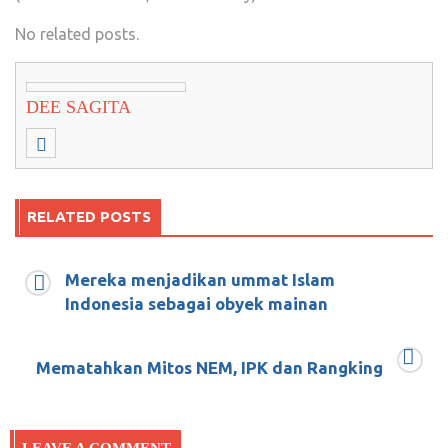
No related posts.
DEE SAGITA
RELATED POSTS
Mereka menjadikan ummat Islam
Eforia rakyat Cianjur boleh jadi miniatur
Indonesia sebagai obyek mainan
Eforia Pilpres 2019
Desember 15, 2018
0
Mematahkan Mitos NEM, IPK dan Rangking
2019-2024: Presiden Husnul Khatimah