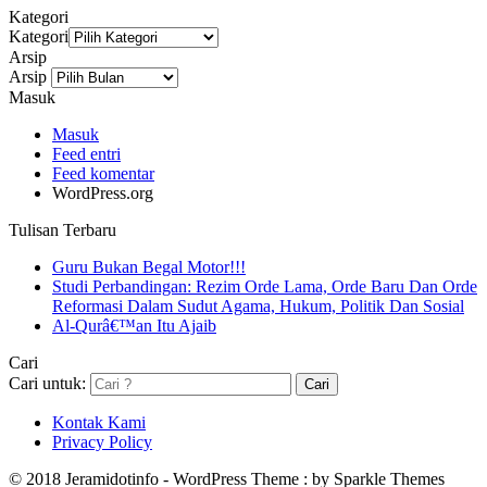
Kategori
Kategori
Arsip
Arsip
Masuk
Masuk
Feed entri
Feed komentar
WordPress.org
Tulisan Terbaru
Guru Bukan Begal Motor!!!
Studi Perbandingan: Rezim Orde Lama, Orde Baru Dan Orde
Reformasi Dalam Sudut Agama, Hukum, Politik Dan Sosial
Al-Qurâ€™an Itu Ajaib
Cari
Cari untuk:
Kontak Kami
Privacy Policy
© 2018 Jeramidotinfo - WordPress Theme : by Sparkle Themes