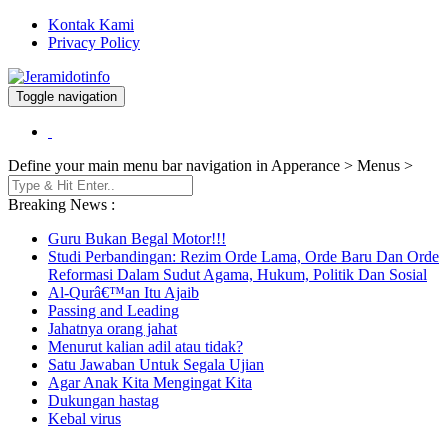
Kontak Kami
Privacy Policy
Toggle navigation
Berita dan Informasi Terkini
Jeramidotinfo
Define your main menu bar navigation in Apperance > Menus >
Breaking News :
Guru Bukan Begal Motor!!!
Studi Perbandingan: Rezim Orde Lama, Orde Baru Dan Orde
Reformasi Dalam Sudut Agama, Hukum, Politik Dan Sosial
Al-Qurâ€™an Itu Ajaib
Passing and Leading
Jahatnya orang jahat
Menurut kalian adil atau tidak?
Satu Jawaban Untuk Segala Ujian
Agar Anak Kita Mengingat Kita
Dukungan hastag
Kebal virus