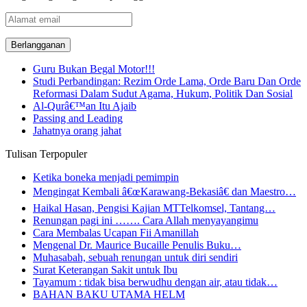
Alamat
email
Guru Bukan Begal Motor!!!
Studi Perbandingan: Rezim Orde Lama, Orde Baru Dan Orde
Reformasi Dalam Sudut Agama, Hukum, Politik Dan Sosial
Al-Qurâ€™an Itu Ajaib
Passing and Leading
Jahatnya orang jahat
Tulisan Terpopuler
Ketika boneka menjadi pemimpin
Mengingat Kembali â€œKarawang-Bekasiâ€ dan Maestro…
Haikal Hasan, Pengisi Kajian MTTelkomsel, Tantang…
Renungan pagi ini ……. Cara Allah menyayangimu
Cara Membalas Ucapan Fii Amanillah
Mengenal Dr. Maurice Bucaille Penulis Buku…
Muhasabah, sebuah renungan untuk diri sendiri
Surat Keterangan Sakit untuk Ibu
Tayamum : tidak bisa berwudhu dengan air, atau tidak…
BAHAN BAKU UTAMA HELM