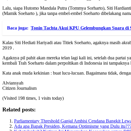
Lalu, siapa Hutomo Mandala Putra (Tommya Sorharto), Siti Hardiant
(Mamik Soeharto ), jika tanpa embel-embel Soeharto dibelakang na
Baca juga:
Tonin Tachta Akui KPU Gelembungkan Suara di 
Kalau Siti Hediati Hariyadi atau Titiek Soeharto, agaknya masih akra
2019 .
Agaknya pil pahit akan mereka telan lagi kali ini, setelah dua part
kembali Trah Soeharto dalam perpoltikan di Indonesia ini tampaknya
Kata anak muda kekinian : buat lucu-lucuan. Bagaimana tidak, dengan 
Alviansyah
Citizen Journalism
(Visited 198 times, 1 visits today)
Related posts:
Parliamentary Threshold Ganjal Ambisi Cendana Bangkit Lewa
Ada apa Bapak Presiden, Kemana Optimisme yang Dulu itu??