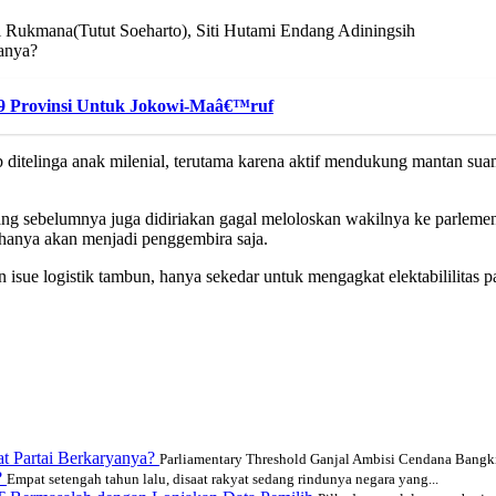
i Rukmana(Tutut Soeharto), Siti Hutami Endang Adiningsih
manya?
9 Provinsi Untuk Jokowi-Maâ€™ruf
b ditelinga anak milenial, terutama karena aktif mendukung mantan sua
ai yang sebelumnya juga didiriakan gagal meloloskan wakilnya ke parl
 hanya akan menjadi penggembira saja.
isue logistik tambun, hanya sekedar untuk mengagkat elektabililitas p
t Partai Berkaryanya?
Parliamentary Threshold Ganjal Ambisi Cendana Bangki
?
Empat setengah tahun lalu, disaat rakyat sedang rindunya negara yang...