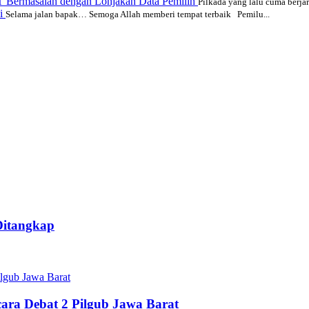
T Bermasalah dengan Lonjakan Data Pemilih
Pilkada yang lalu cuma berjara
si
Selama jalan bapak… Semoga Allah memberi tempat terbaik Pemilu...
Ditangkap
ara Debat 2 Pilgub Jawa Barat