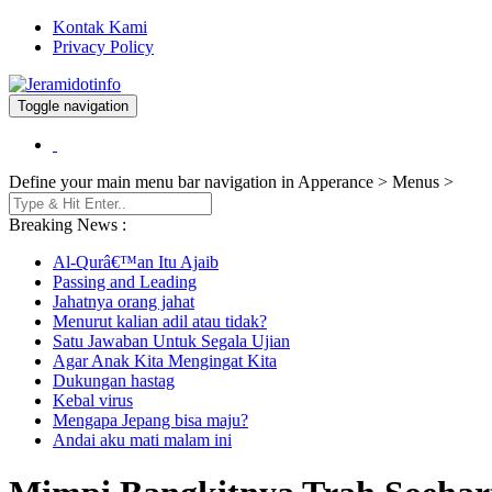
Kontak Kami
Privacy Policy
Toggle navigation
Berita dan Informasi Terkini
Jeramidotinfo
Define your main menu bar navigation in Apperance > Menus >
Breaking News :
Al-Qurâ€™an Itu Ajaib
Passing and Leading
Jahatnya orang jahat
Menurut kalian adil atau tidak?
Satu Jawaban Untuk Segala Ujian
Agar Anak Kita Mengingat Kita
Dukungan hastag
Kebal virus
Mengapa Jepang bisa maju?
Andai aku mati malam ini