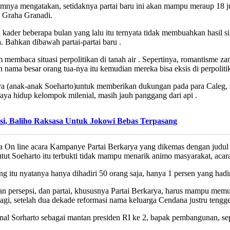
mnya mengatakan, setidaknya partai baru ini akan mampu meraup 18 juta
i Graha Granadi.
 kader beberapa bulan yang lalu itu ternyata tidak membuahkan hasil si
ya. Bahkan dibawah partai-partai baru .
 membaca situasi perpolitikan di tanah air . Sepertinya, romantisme z
ma besar orang tua-nya itu kemudian mereka bisa eksis di perpolitika
itnya (anak-anak Soeharto)untuk memberikan dukungan pada para Caleg,
gaya hidup kelompok milenial, masih jauh panggang dari api .
osi, Baliho Raksasa Untuk Jokowi Bebas Terpasang
a On line acara Kampanye Partai Berkarya yang dikemas dengan judul 
t Soeharto itu terbukti tidak mampu menarik animo masyarakat, acara h
 itu nyatanya hanya dihadiri 50 orang saja, hanya 1 persen yang hadir
an persepsi, dan partai, khususnya Partai Berkarya, harus mampu mem
 setelah dua dekade reformasi nama keluarga Cendana justru tenggela
al Sorharto sebagai mantan presiden RI ke 2, bapak pembangunan, seput