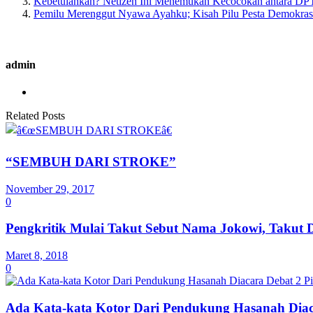
Kebetulankah? Netizen Ini Menemukan Kecocokan antara DP
Pemilu Merenggut Nyawa Ayahku; Kisah Pilu Pesta Demokra
admin
Related Posts
“SEMBUH DARI STROKE”
November 29, 2017
0
Pengkritik Mulai Takut Sebut Nama Jokowi, Takut 
Maret 8, 2018
0
Ada Kata-kata Kotor Dari Pendukung Hasanah Diac