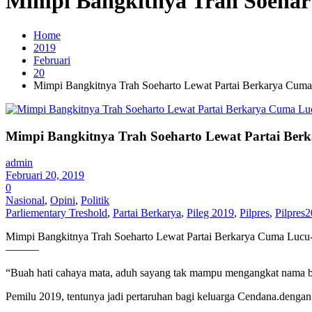
Mimpi Bangkitnya Trah Soehar
Home
2019
Februari
20
Mimpi Bangkitnya Trah Soeharto Lewat Partai Berkarya Cum
Mimpi Bangkitnya Trah Soeharto Lewat Partai Be
admin
Februari 20, 2019
0
Nasional
,
Opini
,
Politik
Parliementary Treshold
,
Partai Berkarya
,
Pileg 2019
,
Pilpres
,
Pilpres
Mimpi Bangkitnya Trah Soeharto Lewat Partai Berkarya Cuma Luc
———
“Buah hati cahaya mata, aduh sayang tak mampu mengangkat nama ba
Pemilu 2019, tentunya jadi pertaruhan bagi keluarga Cendana.dengan k