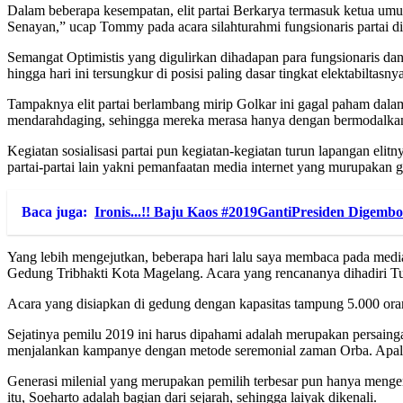
Dalam beberapa kesempatan, elit partai Berkarya termasuk ketua umu
Senayan,” ucap Tommy pada acara silahturahmi fungsionaris partai d
Semangat Optimistis yang digulirkan dihadapan para fungsionaris dan
hingga hari ini tersungkur di posisi paling dasar tingkat elektabiltasn
Tampaknya elit partai berlambang mirip Golkar ini gagal paham dalam
mendarahdaging, sehingga mereka merasa hanya dengan bermodalkan na
Kegiatan sosialisasi partai pun kegiatan-kegiatan turun lapangan el
partai-partai lain yakni pemanfaatan media internet yang murupakan 
Baca juga:
Ironis...!! Baju Kaos #2019GantiPresiden Digemb
Yang lebih mengejutkan, beberapa hari lalu saya membaca pada medi
Gedung Tribhakti Kota Magelang. Acara yang rencananya dihadiri Tutu
Acara yang disiapkan di gedung dengan kapasitas tampung 5.000 orang
Sejatinya pemilu 2019 ini harus dipahami adalah merupakan persaing
menjalankan kampanye dengan metode seremonial zaman Orba. Apalagi,
Generasi milenial yang merupakan pemilih terbesar pun hanya mengen
itu, Soeharto adalah bagian dari sejarah, sehingga laiyak dikenali.