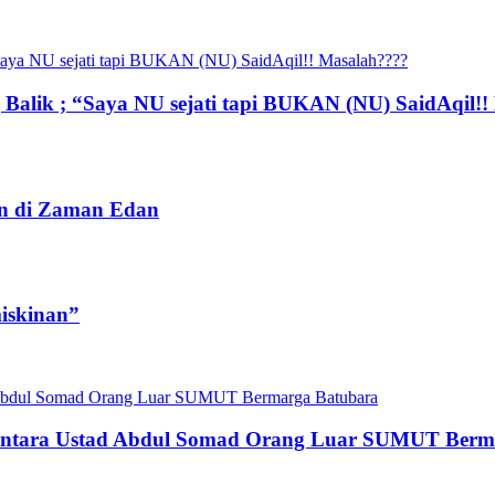
 Balik ; “Saya NU sejati tapi BUKAN (NU) SaidAqil!
an di Zaman Edan
iskinan”
entara Ustad Abdul Somad Orang Luar SUMUT Berm