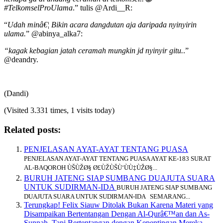
#TelkomselProUlama
.” tulis @Ardi__R:
“
Udah minâ€¦ Bikin acara dangdutan aja daripada nyinyirin
ulama.
” @abinya_alka7:
“kagak kebagian jatah ceramah mungkin jd nyinyir gitu.
.”
@deandry.
(Dandi)
(Visited 3.331 times, 1 visits today)
Related posts:
PENJELASAN AYAT-AYAT TENTANG PUASA
PENJELASAN AYAT-AYAT TENTANG PUASA AYAT KE-183 SURAT
AL-BAQOROH ÙŠÙŽØ§ Ø£ÙŽÙŠÙ‘ÙÙ‡ÙŽØ§...
BURUH JATENG SIAP SUMBANG DUAJUTA SUARA
UNTUK SUDIRMAN-IDA
BURUH JATENG SIAP SUMBANG
DUAJUTA SUARA UNTUK SUDIRMAN-IDA SEMARANG...
Terungkap! Felix Siauw Ditolak Bukan Karena Materi yang
Disampaikan Bertentangan Dengan Al-Qurâ€™an dan As-
Sunnah, Tapi Bertentangan dengan Kepentingan Mereka