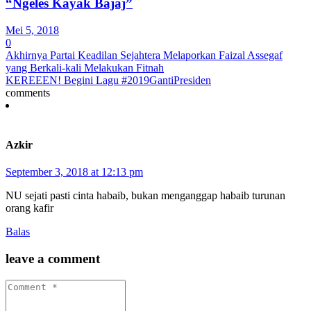
“Ngeles Kayak Bajaj”
Mei 5, 2018
0
Akhirnya Partai Keadilan Sejahtera Melaporkan Faizal Assegaf
yang Berkali-kali Melakukan Fitnah
KEREEEN! Begini Lagu #2019GantiPresiden
comments
Azkir
September 3, 2018 at 12:13 pm
NU sejati pasti cinta habaib, bukan menganggap habaib turunan
orang kafir
Balas
leave a comment