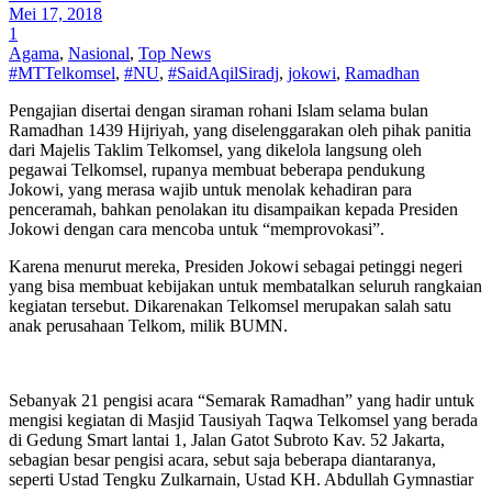
Mei 17, 2018
1
Agama
,
Nasional
,
Top News
#MTTelkomsel
,
#NU
,
#SaidAqilSiradj
,
jokowi
,
Ramadhan
Pengajian disertai dengan siraman rohani Islam selama bulan
Ramadhan 1439 Hijriyah, yang diselenggarakan oleh pihak panitia
dari Majelis Taklim Telkomsel, yang dikelola langsung oleh
pegawai Telkomsel, rupanya membuat beberapa pendukung
Jokowi, yang merasa wajib untuk menolak kehadiran para
penceramah, bahkan penolakan itu disampaikan kepada Presiden
Jokowi dengan cara mencoba untuk “memprovokasi”.
Karena menurut mereka, Presiden Jokowi sebagai petinggi negeri
yang bisa membuat kebijakan untuk membatalkan seluruh rangkaian
kegiatan tersebut. Dikarenakan Telkomsel merupakan salah satu
anak perusahaan Telkom, milik BUMN.
Sebanyak 21 pengisi acara “Semarak Ramadhan” yang hadir untuk
mengisi kegiatan di Masjid Tausiyah Taqwa Telkomsel yang berada
di Gedung Smart lantai 1, Jalan Gatot Subroto Kav. 52 Jakarta,
sebagian besar pengisi acara, sebut saja beberapa diantaranya,
seperti Ustad Tengku Zulkarnain, Ustad KH. Abdullah Gymnastiar