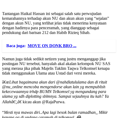
Tantangan Haikal Hassan ini sebagai salah satu perwujudan
kemarahannya terhadap akun NU dan akun akun yang “sejalan”
dengan akun NU, yang terlihat jelas tidak menerima kenyataan
dengan hadirnya para penceramah, yang dianggap sebagai
pendukung dari barisan 212 dan Habib Rizieq Sihab.
Baca juga:
MOVE ON DONK BRO ...
Namun juga tidak sedikit netizen yang justru menganggap jika
postingan NU tersebut, hanyalah akal akalan kelompok NU SAS
yang merasa jika pihak Majelis Taklim Taqwa Telkomsel kenapa
tidak menggunakan Ulama atau Ustad dari versi mereka.
â€œ
Lihat bagaimana akun dari @nahdlatululama dan di rituit
@nu_online mencoba mengendorse akun lain yg mempublish
kekecewaannya trhdp BUMN Telkomsel yg mengundang para
ulama yg sdh diplotting sblmnya. Sampai sejauhnya itu kah? Ya
Allahâ€¦,â€
kicau akun @RajaPurwa.
“
Mesti nya mawas diri..Apa lagi besok bulan ramadhan,, Mikir
kenapa ga di undang ceramah di telkomsel..😂