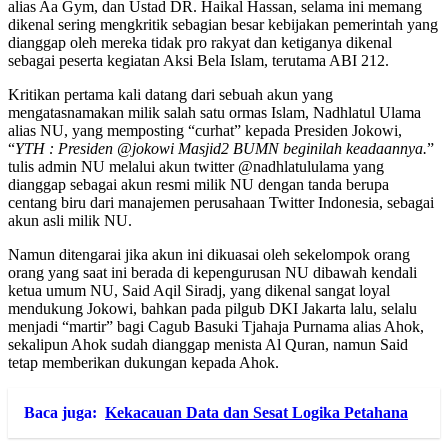
alias Aa Gym, dan Ustad DR. Haikal Hassan, selama ini memang
dikenal sering mengkritik sebagian besar kebijakan pemerintah yang
dianggap oleh mereka tidak pro rakyat dan ketiganya dikenal
sebagai peserta kegiatan Aksi Bela Islam, terutama ABI 212.
Kritikan pertama kali datang dari sebuah akun yang
mengatasnamakan milik salah satu ormas Islam, Nadhlatul Ulama
alias NU, yang memposting “curhat” kepada Presiden Jokowi,
“
YTH : Presiden @jokowi Masjid2 BUMN beginilah keadaannya.
”
tulis admin NU melalui akun twitter @nadhlatululama yang
dianggap sebagai akun resmi milik NU dengan tanda berupa
centang biru dari manajemen perusahaan Twitter Indonesia, sebagai
akun asli milik NU.
Namun ditengarai jika akun ini dikuasai oleh sekelompok orang
orang yang saat ini berada di kepengurusan NU dibawah kendali
ketua umum NU, Said Aqil Siradj, yang dikenal sangat loyal
mendukung Jokowi, bahkan pada pilgub DKI Jakarta lalu, selalu
menjadi “martir” bagi Cagub Basuki Tjahaja Purnama alias Ahok,
sekalipun Ahok sudah dianggap menista Al Quran, namun Said
tetap memberikan dukungan kepada Ahok.
Baca juga:
Kekacauan Data dan Sesat Logika Petahana