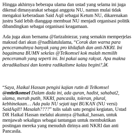
Hingga akhirnya beberapa ulama dan ustad yang selama ini juga
dikenal dimasyarakat sebagai anggota NU, namun mulai tidak
mengakui keberadaan Said Aqil sebagai Ketum NU, dikarenakan
justru Said lebih dianggap membuat NU menjadi organisasi politik
dibandingkan sebagai organisasi keagamaan.
Ada juga akun bernama @farizalniezar, yang semakin memperjelas
maksud dari akun @nadhlatululama, “
Corak dan warna para
penceramahnya banyak yang pro khilafiah dan anti-NKRI. Ini
bagaimana BUMN sekelas @Telkomsel kok malah memilih
penceramah yang seperti ini. Ini pakai uang rakyat. Apa makna
deradikalisasi dan kontra radikalisme kalau begini?
,â€
“
Saya, Haikal Hassan pengisi kajian rutin di Telkomsel
@
mttelkomsel
Dalam dada ini, ada quran, hadist, sahabat2,
ulama, merah putih, NKRI, pancasila, toleran, plural,
kebhinekaan… Ada pula NU sejati tapi BUKAN
(NU versi)
SaidAqil!! Masalah????
” tulis salah satu pengisi kegiatan, Ustad
DR Haikal Hassan melalui akunnya @haikal_hassan, untuk
menjawab sekaligus sebagai tantangan untuk membuktikan
postingan mereka yang menuduh dirinya anti NKRI dan anti
Pancasila.