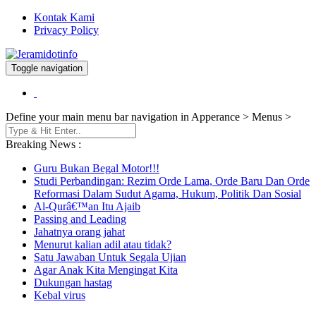
Kontak Kami
Privacy Policy
Toggle navigation
Berita dan Informasi Terkini
Jeramidotinfo
Define your main menu bar navigation in Apperance > Menus >
Breaking News :
Guru Bukan Begal Motor!!!
Studi Perbandingan: Rezim Orde Lama, Orde Baru Dan Orde
Reformasi Dalam Sudut Agama, Hukum, Politik Dan Sosial
Al-Qurâ€™an Itu Ajaib
Passing and Leading
Jahatnya orang jahat
Menurut kalian adil atau tidak?
Satu Jawaban Untuk Segala Ujian
Agar Anak Kita Mengingat Kita
Dukungan hastag
Kebal virus