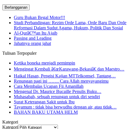
email
Guru Bukan Begal Motor!!!
Studi Perbandingan: Rezim Orde Lama, Orde Baru Dan Orde
Reformasi Dalam Sudut Agama, Hukum, Politik Dan Sosial
Al-Qurâ€™an Itu Ajaib
Passing and Leading
Jahatnya orang jahat
Tulisan Terpopuler
Ketika boneka menjadi pemimpin
Mengingat Kembali â€œKarawang-Bekasiâ€ dan Maestro…
Haikal Hasan, Pengisi Kajian MTTelkomsel, Tantang…
Renungan pagi ini ……. Cara Allah menyayangimu
Cara Membalas Ucapan Fii Amanillah
Mengenal Dr. Maurice Bucaille Penulis Buku…
Muhasabah, sebuah renungan untuk diri sendiri
Surat Keterangan Sakit untuk Ibu
Tayamum : tidak bisa berwudhu dengan air, atau tidak…
BAHAN BAKU UTAMA HELM
Kategori
Kategori