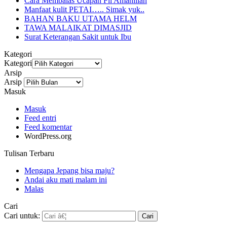
Cara Membalas Ucapan Fii Amanillah
Manfaat kulit PETAI….. Simak yuk..
BAHAN BAKU UTAMA HELM
TAWA MALAIKAT DIMASJID
Surat Keterangan Sakit untuk Ibu
Kategori
Kategori
Arsip
Arsip
Masuk
Masuk
Feed entri
Feed komentar
WordPress.org
Tulisan Terbaru
Mengapa Jepang bisa maju?
Andai aku mati malam ini
Malas
Cari
Cari untuk: