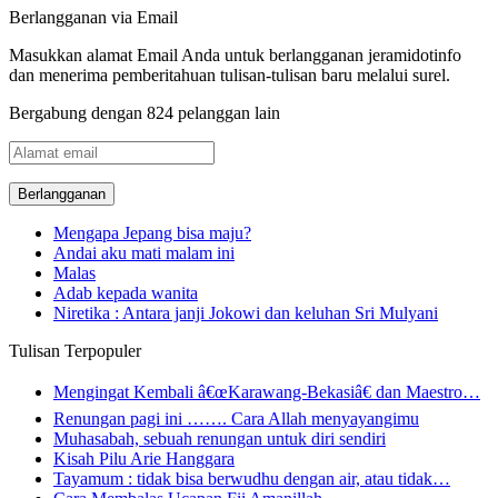
Berlangganan via Email
Masukkan alamat Email Anda untuk berlangganan jeramidotinfo
dan menerima pemberitahuan tulisan-tulisan baru melalui surel.
Bergabung dengan 824 pelanggan lain
Alamat
email
Mengapa Jepang bisa maju?
Andai aku mati malam ini
Malas
Adab kepada wanita
Niretika : Antara janji Jokowi dan keluhan Sri Mulyani
Tulisan Terpopuler
Mengingat Kembali â€œKarawang-Bekasiâ€ dan Maestro…
Renungan pagi ini ……. Cara Allah menyayangimu
Muhasabah, sebuah renungan untuk diri sendiri
Kisah Pilu Arie Hanggara
Tayamum : tidak bisa berwudhu dengan air, atau tidak…