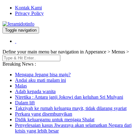
Kontak Kami
Privacy Policy
Toggle navigation
Berita dan Informasi Terkini
Jeramidotinfo
Define your main menu bar navigation in Apperance > Menus >
Breaking News :
Mengapa Jepang bisa maju?
Andai aku mati malam ini
Malas
Adab kepada wanita
Niretika : Antara janji Jokowi dan keluhan Sri Mulyani
Dalam lift
Takziyah ke rumah keluarga mayit, tidak dilarang syariat
Perkara yang disembunyikan
Didik keluargamu untuk menjaga Shalat
Penyelesaian kasus Jiwasraya akan selamatkan Negara dari
krisis yang lebih besar