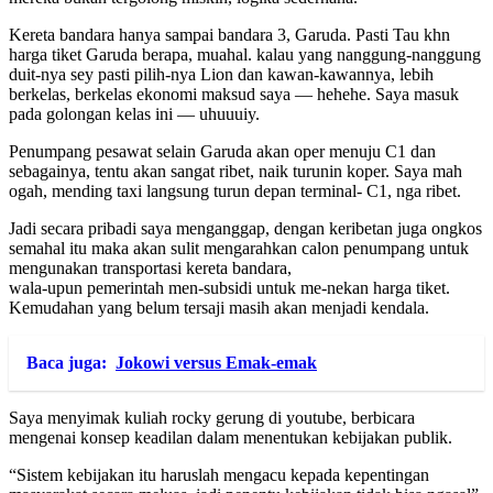
Kereta bandara hanya sampai bandara 3, Garuda. Pasti Tau khn
harga tiket Garuda berapa, muahal. kalau yang nanggung-nanggung
duit-nya sey pasti pilih-nya Lion dan kawan-kawannya, lebih
berkelas, berkelas ekonomi maksud saya — hehehe. Saya masuk
pada golongan kelas ini — uhuuuiy.
Penumpang pesawat selain Garuda akan oper menuju C1 dan
sebagainya, tentu akan sangat ribet, naik turunin koper. Saya mah
ogah, mending taxi langsung turun depan terminal- C1, nga ribet.
Jadi secara pribadi saya menganggap, dengan keribetan juga ongkos
semahal itu maka akan sulit mengarahkan calon penumpang untuk
mengunakan transportasi kereta bandara,
wala-upun pemerintah men-subsidi untuk me-nekan harga tiket.
Kemudahan yang belum tersaji masih akan menjadi kendala.
Baca juga:
Jokowi versus Emak-emak
Saya menyimak kuliah rocky gerung di youtube, berbicara
mengenai konsep keadilan dalam menentukan kebijakan publik.
“Sistem kebijakan itu haruslah mengacu kepada kepentingan