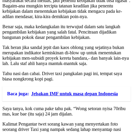
masyarakat secara meluas, jadi penentu kebijakan tidak bisa ngasal”.
Bagaim-ana mungkin tercipta tatanan keadilan jika penentu
kebijakan dalam menentukan kebijakan tidak mengacu pada ke-
adilan mendasar, kira-kira demikian poin-nya.
Benar saja, maka kedangkalan itu terwujud dalam satu langkah
pengambilan kebijakan yang salah fatal. Pencitraan dijadikan
bangunan pokok dasar pengambilan kebijakan.
Tak heran jika sandal jepit dan kaos oblong yang sejatinya bukan
merupakan indikator kemiskinan di-blow up untuk menentukan
kebijakan men-subsidi proyek kereta bandara,- dan banyak lain-nya
lah. Lalu staf ahli hanya mantuk-mantuk saja.
Tahu nasi dan cabai. Driver taxi pangkalan pagi ini, tempat saya
biasa nongkrong kopi pagi.
Baca juga:
Jebakan IMF untuk masa depan Indonesia
Saya tanya, kok cuma pake tahu pak. “Wong setoran nyisa 70ribu
mas, kue bae (itu saja) 24 jam dijalan.
Kalimat Pengantar twet sorang kawan yang menyertakan foto
seorang driver Taxi yang nampak sedang lahap menyantap nasi