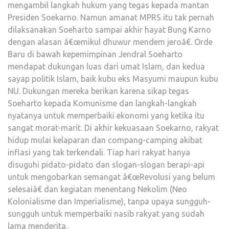
mengambil langkah hukum yang tegas kepada mantan
Presiden Soekarno. Namun amanat MPRS itu tak pernah
dilaksanakan Soeharto sampai akhir hayat Bung Karno
dengan alasan â€œmikul dhuwur mendem jeroâ€. Orde
Baru di bawah kepemimpinan Jendral Soeharto
mendapat dukungan luas dari umat Islam, dan kedua
sayap politik Islam, baik kubu eks Masyumi maupun kubu
NU. Dukungan mereka berikan karena sikap tegas
Soeharto kepada Komunisme dan langkah-langkah
nyatanya untuk memperbaiki ekonomi yang ketika itu
sangat morat-marit. Di akhir kekuasaan Soekarno, rakyat
hidup mulai kelaparan dan compang-camping akibat
inflasi yang tak terkendali. Tiap hari rakyat hanya
disuguhi pidato-pidato dan slogan-slogan berapi-api
untuk mengobarkan semangat â€œRevolusi yang belum
selesaiâ€ dan kegiatan menentang Nekolim (Neo
Kolonialisme dan Imperialisme), tanpa upaya sungguh-
sungguh untuk memperbaiki nasib rakyat yang sudah
lama menderita.