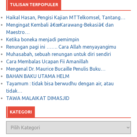
TULISAN TERPOPULER
Petahana, Pesonamu Sudah Pudar
Haikal Hasan, Pengisi Kajian MTTelkomsel, Tantang…
Mengingat Kembali â€œKarawang-Bekasiâ€ dan
Januari 5, 2019
0
Maestro…
Ketika boneka menjadi pemimpin
Renungan pagi ini ……. Cara Allah menyayangimu
Muhasabah, sebuah renungan untuk diri sendiri
Predikat “Porn Addict” Karena “Instant
Cara Membalas Ucapan Fii Amanillah
KARMA”
Mengenal Dr. Maurice Bucaille Penulis Buku…
BAHAN BAKU UTAMA HELM
Desember 18, 2018
0
Tayamum : tidak bisa berwudhu dengan air, atau
tidak…
TAWA MALAIKAT DIMASJID
DARI MAHKAMAH KONSTITUSI
KATEGORI
MENUJU MAHKAMAH RAKYAT ?
Kategori
Juni 28, 2019
0