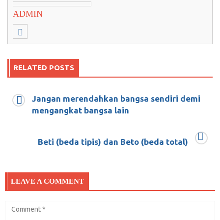
ADMIN
RELATED POSTS
Jangan merendahkan bangsa sendiri demi
DRAMA PERSEKUSI DAN KISAH NAHAS
mengangkat bangsa lain
DARI MONAS
Beti (beda tipis) dan Beto (beda total)
Mei 3, 2018
0
LEAVE A COMMENT
Kebetulankah? Netizen Ini Menemukan
Kecocokan antara DPT Bermasalah dengan