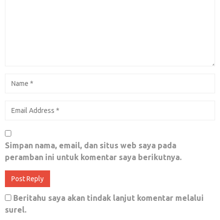
Lonjakan Data Pemilih
Mei 13, 2019
0
Setelah Tagar INAelectionObserverSOS,
Netizen Buat Tagar #IndonesiaCallsObservers
Mendunia
Maret 24, 2019
1
Simpan nama, email, dan situs web saya pada
peramban ini untuk komentar saya berikutnya.
PRABOWO PASTI MENANG by Zeng Wei
Jian
April 23, 2018
5
Beritahu saya akan tindak lanjut komentar melalui
surel.