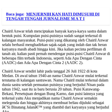
Baca juga:
MENJERNIH KAN HATI DIMUSUHI DI
TENGAH TENGAH JURNALISME M A T I
Chairil Anwar telah menciptakan banyak karya-karya sastra dalam
bentuk puisi. Kumpulan puisi-puisinya sudah sangat terkenal di
kalangan masyarakat. Puisi-puisi yang dikarang oleh Chairil Anwar
selalu berhasil menghadirkan sajak-sajak yang indah dan tak heran
karyanya masih abadi hingga kini. Jika kalian pecinta perfilman di
tanah air, kalian pasti pernah mendengar puisi-puisi Chairil Anwar di
beberapa film terbaik Indonesia, seperti Ada Apa Dengan Cinta
(AADC) dan Ada Apa Dengan Cinta 2 (AADC 2).
Chairil Anwar sendiri lahir pada tanggal 26 Juli 1922 di kota
Medan. Di awal tahun 1940-an nama Chairil Anwar mulai terkenal
terutama di kalangan sastrawan. Nama Chairil mulai terkenal dalam
dunia sastra setelah pemuatan puisinya yang berjudul Nisan pada
tahun 1942, saat itu ia baru berusia 20 tahun. Puisi Karawang-
Bekasi, Persetujuan dengan Bung Karno, dan puisi lainnya yang
terkenal yaitu Aku menjadikan nama Chairil Anwar semakin
melegenda dan hingga akhirnya membuat beliau dijuluki sebagai
â€˜Si Binatang Jalanâ€™ yang diambil dari karyanya yang berjudul
Aku.