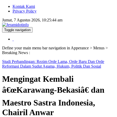
Kontak Kami
Privacy Policy
Jumat, 7 Agustus 2026, 10:25:45 am
Toggle navigation
Berita dan Informasi Terkini
Jeramidotinfo
Define your main menu bar navigation in Apperance > Menus >
Breaking News :
Studi Perbandingan: Rezim Orde Lama, Orde Baru Dan Orde
Reformasi Dalam Sudut Agama, Hukum, Politik Dan Sosial
Mengingat Kembali
â€œKarawang-Bekasiâ€ dan
Maestro Sastra Indonesia,
Chairil Anwar