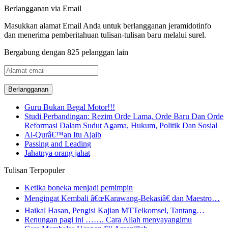
Berlangganan via Email
Masukkan alamat Email Anda untuk berlangganan jeramidotinfo
dan menerima pemberitahuan tulisan-tulisan baru melalui surel.
Bergabung dengan 825 pelanggan lain
Alamat
email
Guru Bukan Begal Motor!!!
Studi Perbandingan: Rezim Orde Lama, Orde Baru Dan Orde
Reformasi Dalam Sudut Agama, Hukum, Politik Dan Sosial
Al-Qurâ€™an Itu Ajaib
Passing and Leading
Jahatnya orang jahat
Tulisan Terpopuler
Ketika boneka menjadi pemimpin
Mengingat Kembali â€œKarawang-Bekasiâ€ dan Maestro…
Haikal Hasan, Pengisi Kajian MTTelkomsel, Tantang…
Renungan pagi ini ……. Cara Allah menyayangimu