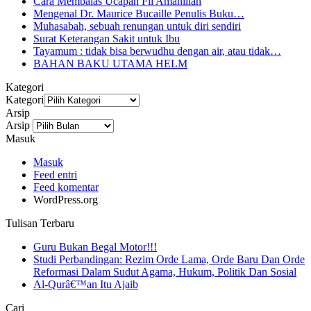
Cara Membalas Ucapan Fii Amanillah
Mengenal Dr. Maurice Bucaille Penulis Buku…
Muhasabah, sebuah renungan untuk diri sendiri
Surat Keterangan Sakit untuk Ibu
Tayamum : tidak bisa berwudhu dengan air, atau tidak…
BAHAN BAKU UTAMA HELM
Kategori
Kategori
Arsip
Arsip
Masuk
Masuk
Feed entri
Feed komentar
WordPress.org
Tulisan Terbaru
Guru Bukan Begal Motor!!!
Studi Perbandingan: Rezim Orde Lama, Orde Baru Dan Orde
Reformasi Dalam Sudut Agama, Hukum, Politik Dan Sosial
Al-Qurâ€™an Itu Ajaib
Cari