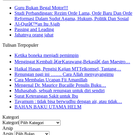
Guru Bukan Begal Motor!!!
Studi Perbandingan: Rezim Orde Lama, Orde Baru Dan Orde
Reformasi Dalam Sudut Agama, Hukum, Politik Dan Sosial
Al-Qurâ€™an Itu Ajaib
Passing and Leading
Jahatnya orang jahat
Tulisan Terpopuler
Ketika boneka menjadi pemimpin
Mengingat Kembali â€œKarawang-Bekasiâ€ dan Maestro…
Haikal Hasan, Pengisi Kajian MTTelkomsel, Tantang…
Renungan pagi ini ……. Cara Allah menyayangimu
Cara Membalas Ucapan Fii Amanillah
Mengenal Dr. Maurice Bucaille Penulis Buku…
Muhasabah, sebuah renungan untuk diri sendiri
Surat Keterangan Sakit untuk Ibu
Tayamum : tidak bisa berwudhu dengan air, atau tidak…
BAHAN BAKU UTAMA HELM
Kategori
Kategori
Arsip
Arsip