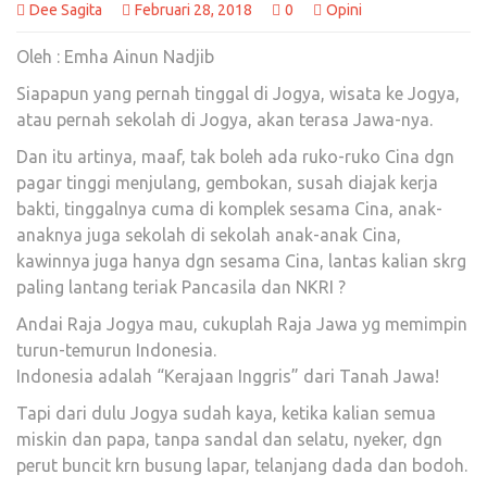
Dee Sagita
Februari 28, 2018
0
Opini
Oleh : Emha Ainun Nadjib
Siapapun yang pernah tinggal di Jogya, wisata ke Jogya,
atau pernah sekolah di Jogya, akan terasa Jawa-nya.
Dan itu artinya, maaf, tak boleh ada ruko-ruko Cina dgn
pagar tinggi menjulang, gembokan, susah diajak kerja
bakti, tinggalnya cuma di komplek sesama Cina, anak-
anaknya juga sekolah di sekolah anak-anak Cina,
kawinnya juga hanya dgn sesama Cina, lantas kalian skrg
paling lantang teriak Pancasila dan NKRI ?
Andai Raja Jogya mau, cukuplah Raja Jawa yg memimpin
turun-temurun Indonesia.
Indonesia adalah “Kerajaan Inggris” dari Tanah Jawa!
Tapi dari dulu Jogya sudah kaya, ketika kalian semua
miskin dan papa, tanpa sandal dan selatu, nyeker, dgn
perut buncit krn busung lapar, telanjang dada dan bodoh.