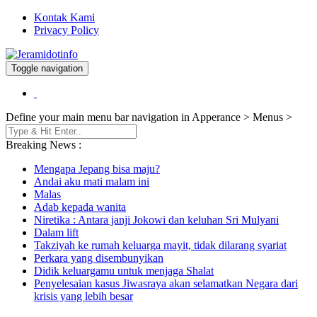
Kontak Kami
Privacy Policy
Toggle navigation
Berita dan Informasi Terkini
Jeramidotinfo
Define your main menu bar navigation in Apperance > Menus >
Breaking News :
Mengapa Jepang bisa maju?
Andai aku mati malam ini
Malas
Adab kepada wanita
Niretika : Antara janji Jokowi dan keluhan Sri Mulyani
Dalam lift
Takziyah ke rumah keluarga mayit, tidak dilarang syariat
Perkara yang disembunyikan
Didik keluargamu untuk menjaga Shalat
Penyelesaian kasus Jiwasraya akan selamatkan Negara dari
krisis yang lebih besar