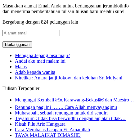
Masukkan alamat Email Anda untuk berlangganan jeramidotinfo
dan menerima pemberitahuan tulisan-tulisan baru melalui surel.
Bergabung dengan 824 pelanggan lain
Alamat
email
Mengapa Jepang bisa maju?
Andai aku mati malam ini
Malas
Adab kepada wanita
Niretika : Antara janji Jokowi dan keluhan Sri Mulyani
Tulisan Terpopuler
Mengingat Kembali â€œKarawang-Bekasiâ€ dan Maestro…
Renungan pagi ini ……. Cara Allah menyayangimu
Muhasabah, sebuah renungan untuk diri sendiri
Tayamum : tidak bisa berwudhu dengan air, atau tidak…
Kisah Pilu Arie Hanggara
Cara Membalas Ucapan Fii Amanillah
TAWA MALAIKAT DIMASJID