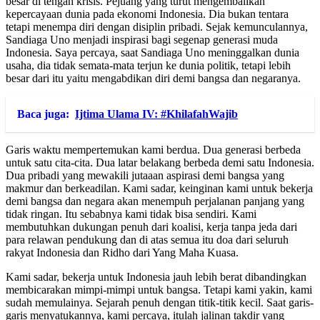
besar di tengah krisis. Pejuang yang turut mengembalikan
kepercayaan dunia pada ekonomi Indonesia. Dia bukan tentara
tetapi menempa diri dengan disiplin pribadi. Sejak kemunculannya,
Sandiaga Uno menjadi inspirasi bagi segenap generasi muda
Indonesia. Saya percaya, saat Sandiaga Uno meninggalkan dunia
usaha, dia tidak semata-mata terjun ke dunia politik, tetapi lebih
besar dari itu yaitu mengabdikan diri demi bangsa dan negaranya.
Baca juga:
Ijtima Ulama IV: #KhilafahWajib
Garis waktu mempertemukan kami berdua. Dua generasi berbeda
untuk satu cita-cita. Dua latar belakang berbeda demi satu Indonesia.
Dua pribadi yang mewakili jutaaan aspirasi demi bangsa yang
makmur dan berkeadilan. Kami sadar, keinginan kami untuk bekerja
demi bangsa dan negara akan menempuh perjalanan panjang yang
tidak ringan. Itu sebabnya kami tidak bisa sendiri. Kami
membutuhkan dukungan penuh dari koalisi, kerja tanpa jeda dari
para relawan pendukung dan di atas semua itu doa dari seluruh
rakyat Indonesia dan Ridho dari Yang Maha Kuasa.
Kami sadar, bekerja untuk Indonesia jauh lebih berat dibandingkan
membicarakan mimpi-mimpi untuk bangsa. Tetapi kami yakin, kami
sudah memulainya. Sejarah penuh dengan titik-titik kecil. Saat garis-
garis menyatukannya, kami percaya, itulah jalinan takdir yang