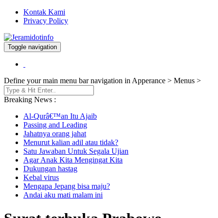
Kontak Kami
Privacy Policy
Toggle navigation
Berita dan Informasi Terkini
Jeramidotinfo
Define your main menu bar navigation in Apperance > Menus >
Breaking News :
Al-Qurâ€™an Itu Ajaib
Passing and Leading
Jahatnya orang jahat
Menurut kalian adil atau tidak?
Satu Jawaban Untuk Segala Ujian
Agar Anak Kita Mengingat Kita
Dukungan hastag
Kebal virus
Mengapa Jepang bisa maju?
Andai aku mati malam ini