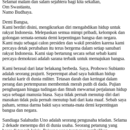
Selamat malam dan salam sejahtera bagi kita sekalian,
Om Swastiastu,
Namo Budhaya.
Demi Bangsa,
Kami berdiri disini, mengikrarkan diri mengabdikan hidup untuk
rakyat Indonesia. Melepaskan semua mimpi pribadi, kelompok dan
golongan semata-semata demi kepentingan bangsa dan negara.
Kami maju sebagai calon presiden dan wakil presiden karena kami
percaya detak perubahan itu terus bergema dalam setiap sanubari
rakyat Indonesia. Kami siap bertarung secara sehat sebab kami
percaya demokrasi adalah sarana terbaik untuk memajukan bangsa.
Kami berasal dari latar belakang berbeda. Saya, Probowo Subianto
adalah seorang prajurit. Seperempat abad saya baktikan hidup
melalui karir di dunia militer. Tetasan darah dan keringat dalam
perang dan pertempuran membentuk merah putih di dada. Pujian
penghargaan hingga tudingan dan fitnah mewarnai perjalanan hidup
saya sebagai manusia biasa. Saya tidak pernah menutup diri dari
masukan tidak pula pernah menutup hati dari kata maaf. Sebab saya
paham, semua darma bakti saya semata-mata demi kepentingan
bangsa dan negara.
Sandiaga Salahudin Uno adalah seorang pengusaha teladan. Selama
2 dekade menempa diri di dunia usaha. Seorang petarung yang