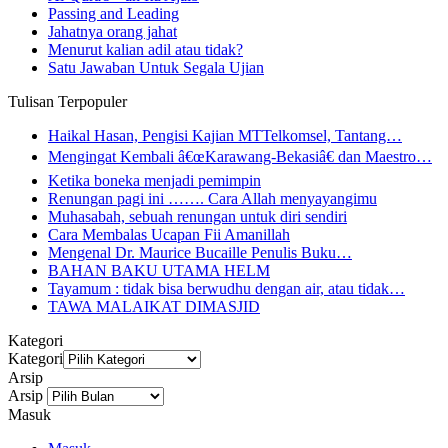
Passing and Leading
Jahatnya orang jahat
Menurut kalian adil atau tidak?
Satu Jawaban Untuk Segala Ujian
Tulisan Terpopuler
Haikal Hasan, Pengisi Kajian MTTelkomsel, Tantang…
Mengingat Kembali â€œKarawang-Bekasiâ€ dan Maestro…
Ketika boneka menjadi pemimpin
Renungan pagi ini ……. Cara Allah menyayangimu
Muhasabah, sebuah renungan untuk diri sendiri
Cara Membalas Ucapan Fii Amanillah
Mengenal Dr. Maurice Bucaille Penulis Buku…
BAHAN BAKU UTAMA HELM
Tayamum : tidak bisa berwudhu dengan air, atau tidak…
TAWA MALAIKAT DIMASJID
Kategori
Kategori
Arsip
Arsip
Masuk