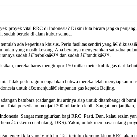
yek-proyek vital RRC di Indonesia? Di sini kita bicara jangka panjan
ini, sudah berada di alam kubur semua.
, tentulah ada keperluan khusus. Perlu fasilitas sendiri yang â€˜dikuas
buan pulau yang masih kosong. Apa beratnya menyerahkan satu-dua pula
 pikirannya sudah â€˜terbukaâ€™ dan sudah â€˜tundukâ€™.
sikan, mereka harus mengimpor 150 miliar meter kubik gas dari kebutu
hu ini. Tidak perlu ragu mengatakan bahwa mereka telah menyiapkan mu
donesia untuk â€œmenjualâ€ simpanan gas kepada Beijing.
adangan batubara (cadangan itu artinya siap untuk ditambang) di bumi
ton. Total persediaan menjadi 200 miliar ton lebih. Sangat menjanjikan,
 Indonesia. Sangat menggiurkan bagi RRC. Pasti. Dan, kalau rezim ya
schemeâ€ (skema cicil utang, DRS). Yakni, untuk membayar utang pro
gan energi kita yang gurih itu. Tak tertutup kemungkinan RRC akan men