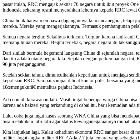
pasar itulah, RRC mengajak sekitar 70 negara untuk ikut proyek On
Indonesia sekarang resmi menyerahkan lehernya kepada RRC lewa
China tidak hanya membawa dagangannya ke mancanegara, tetapi juga 
mereka. Mereka yang mengerjakannya. Termasuk pembangunan pelabuhan
Semua negara tergiur. Sekaligus terkicuh. Tergiur, karena janji-janj
memang tujuan mereka. Begitu terjebak, negara-negara itu tak sang
Dari sinilah bermula hegemoni langsung China di sejumlah negara, ter
dan itu adalah utang negara kita. Sejalan dengan perkembangan ini
90 juta pengangguran.
Setelah sekian tahun, dimunculkanlah keperluan untuk menjaga sendir
kepolisian RRC. Sampai-sampai dibuat kantor polisi bersama yang 
â€œmengukurâ€ mentalitas pejabat Indonesia.
Ada contoh kerawanan lain. Masih ingat beberapa warga China bisa 
karena ada bakteri yang terkandung di cabai itu, baru kemudian ada tin
Lalu, coba juga ingat kasus seorang WNA China yang bisa mendapa
bisa melakukan lobi-lobi agar status kewarganegaraannya diubah atau d
Kita lanjutkan lagi. Kalau kehadiran ekonomi RRC sangat besar di n
militer. Ingat angka militer RRC? Ada 2.7 juta tentara yang sebagi