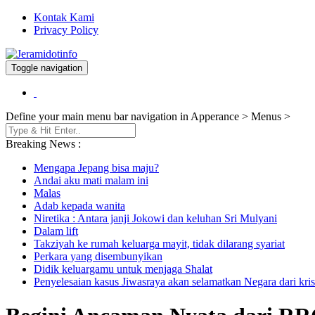
Kontak Kami
Privacy Policy
Toggle navigation
Berita dan Informasi Terkini
Jeramidotinfo
Define your main menu bar navigation in Apperance > Menus >
Breaking News :
Mengapa Jepang bisa maju?
Andai aku mati malam ini
Malas
Adab kepada wanita
Niretika : Antara janji Jokowi dan keluhan Sri Mulyani
Dalam lift
Takziyah ke rumah keluarga mayit, tidak dilarang syariat
Perkara yang disembunyikan
Didik keluargamu untuk menjaga Shalat
Penyelesaian kasus Jiwasraya akan selamatkan Negara dari kris