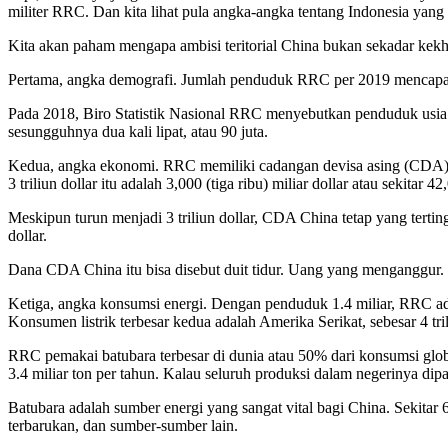
militer RRC. Dan kita lihat pula angka-angka tentang Indonesia yang
Kita akan paham mengapa ambisi teritorial China bukan sekadar kek
Pertama, angka demografi. Jumlah penduduk RRC per 2019 mencapai 1,
Pada 2018, Biro Statistik Nasional RRC menyebutkan penduduk usia ke
sesungguhnya dua kali lipat, atau 90 juta.
Kedua, angka ekonomi. RRC memiliki cadangan devisa asing (CDA) leb
3 triliun dollar itu adalah 3,000 (tiga ribu) miliar dollar atau sekitar 4
Meskipun turun menjadi 3 triliun dollar, CDA China tetap yang tertin
dollar.
Dana CDA China itu bisa disebut duit tidur. Uang yang menganggur.
Ketiga, angka konsumsi energi. Dengan penduduk 1.4 miliar, RRC adala
Konsumen listrik terbesar kedua adalah Amerika Serikat, sebesar 4 tr
RRC pemakai batubara terbesar di dunia atau 50% dari konsumsi globa
3.4 miliar ton per tahun. Kalau seluruh produksi dalam negerinya dip
Batubara adalah sumber energi yang sangat vital bagi China. Sekitar 60
terbarukan, dan sumber-sumber lain.