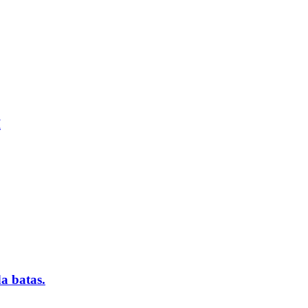
I
a batas.