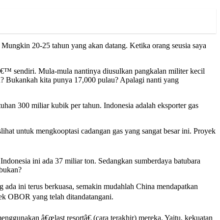
g. Mungkin 20-25 tahun yang akan datang. Ketika orang seusia saya
aiâ€™ sendiri. Mula-mula nantinya diusulkan pangkalan militer kecil
u? Bukankah kita punya 17,000 pulau? Apalagi nanti yang
han 300 miliar kubik per tahun. Indonesia adalah eksporter gas
slihat untuk mengkooptasi cadangan gas yang sangat besar ini. Proyek
 Indonesia ini ada 37 miliar ton. Sedangkan sumberdaya batubara
 bukan?
ng ada ini terus berkuasa, semakin mudahlah China mendapatkan
yek OBOR yang telah ditandatangani.
ggunakan â€œlast resortâ€ (cara terakhir) mereka. Yaitu, kekuatan