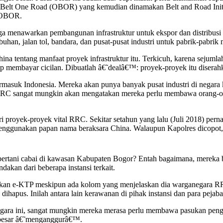
e Belt One Road (OBOR) yang kemudian dinamakan Belt and Road Initia
t OBOR.
menawarkan pembangunan infrastruktur untuk ekspor dan distribusi pr
, jalan tol, bandara, dan pusat-pusat industri untuk pabrik-pabrik 
i China tentang manfaat proyek infrastruktur itu. Terkicuh, karena seju
gup membayar cicilan. Dibuatlah â€˜dealâ€™: proyek-proyek itu disera
masuk Indonesia. Mereka akan punya banyak pusat industri di negara ki
, RRC sangat mungkin akan mengatakan mereka perlu membawa orang-or
i proyek-proyek vital RRC. Sekitar setahun yang lalu (Juli 2018) per
menggunakan papan nama beraksara China. Walaupun Kapolres dicopot,
bertani cabai di kawasan Kabupaten Bogor? Entah bagaimana, mereka 
dakan dari beberapa instansi terkait.
tkan e-KTP meskipun ada kolom yang menjelaskan dia warganegara RR
ihapus. Inilah antara lain kerawanan di pihak instansi dan para pejaba
egara ini, sangat mungkin mereka merasa perlu membawa pasukan pengam
an besar â€˜menganggurâ€™.