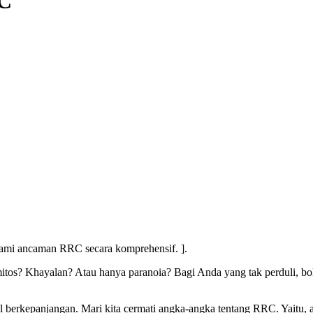
RC
ahami ancaman RRC secara komprehensif. ].
itos? Khayalan? Atau hanya paranoia? Bagi Anda yang tak perduli, b
l berkepanjangan. Mari kita cermati angka-angka tentang RRC. Yaitu,