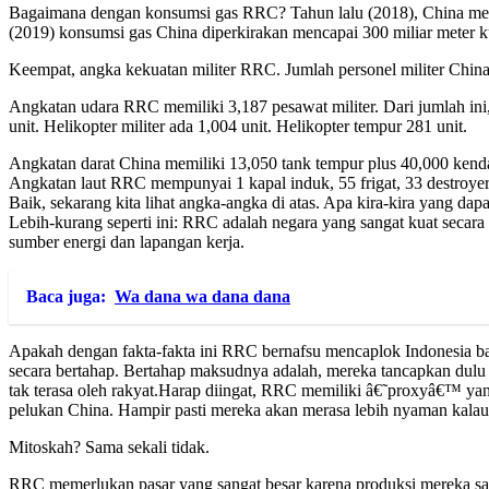
Bagaimana dengan konsumsi gas RRC? Tahun lalu (2018), China menggu
(2019) konsumsi gas China diperkirakan mencapai 300 miliar meter 
Keempat, angka kekuatan militer RRC. Jumlah personel militer China 
Angkatan udara RRC memiliki 3,187 pesawat militer. Dari jumlah ini,
unit. Helikopter militer ada 1,004 unit. Helikopter tempur 281 unit.
Angkatan darat China memiliki 13,050 tank tempur plus 40,000 kendaraa
Angkatan laut RRC mempunyai 1 kapal induk, 55 frigat, 33 destroyer, 
Baik, sekarang kita lihat angka-angka di atas. Apa kira-kira yang dap
Lebih-kurang seperti ini: RRC adalah negara yang sangat kuat secara
sumber energi dan lapangan kerja.
Baca juga:
Wa dana wa dana dana
Apakah dengan fakta-fakta ini RRC bernafsu mencaplok Indonesia b
secara bertahap. Bertahap maksudnya adalah, mereka tancapkan dulu
tak terasa oleh rakyat.Harap diingat, RRC memiliki â€˜proxyâ€™ yan
pelukan China. Hampir pasti mereka akan merasa lebih nyaman kalau 
Mitoskah? Sama sekali tidak.
RRC memerlukan pasar yang sangat besar karena produksi mereka san