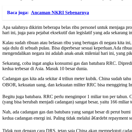
Baca juga:
Ancaman NKRI Sebenarnya
Apa salahnya dikirim beberapa belas ribu personel untuk menjaga pro
hari ini, juga para pejabat eksekutif dan legislatif yang ada sekarang 
Kalau sudah ribuan atau belasan ribu yang bertugas di negara kita ini
saja dulu di sebuah pulau. Bisa diperbesar sesuai keperluan.Ada ri
mengendalikan negara ini adalah anak-anak milenial hari ini, yang
Sekarang, coba ingat angka konsumsi gas dan batubara RRC. Dipredik
kedua terbesar di Asia. Masuk 10 besar dunia.
Cadangan gas kita ada sekitar 4 triliun meter kubik. China sudah ta
OBOR, kekuatan uang, dan kekuatan militer RRC bisa menggiring In
Begitu juga batubara. RRC perlu mengimpor 1 miliar ton per tahun. C
(yang bisa berubah menjadi cadangan) sangat besar, yaitu 166 miliar 
Nah, ada cadangan gas dan batubara yang sangat besar di perut bumi
kedua cadangan energi ini. Paling tidak melalui â€œdebt repayment 
Tidak pun dengan cara DRS, tetap saja China akan mempelototi cadan