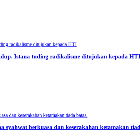
dup. Istana tuding radikalisme ditujukan kepada HT
ena syahwat berkuasa dan keserakahan ketamakan tiad