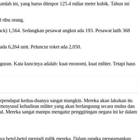
lah ini, yang harus diimpor 125.4 miliar meter kubik. Tahun ini
 ribu orang.
tack) 1,564. Sedangkan pesawat angkut ada 193. Pesawat latih 368
 ada 6,264 unit. Peluncur roket ada 2,050.
uran. Kata kuncinya adalah: kuat enonomi, kuat militer. Tetapi haus
rpendapat kedua-duanya sangat mungkin. Mereka akan lakukan itu
menyusul kehadiran militer yang akan berlangsung secara mulus dan
ial. Mereka sangat mampu mengatur penggiringan negara ini ke dalam
paya betul-betul menjadi milik mereka. Dalam rangka mengamankan