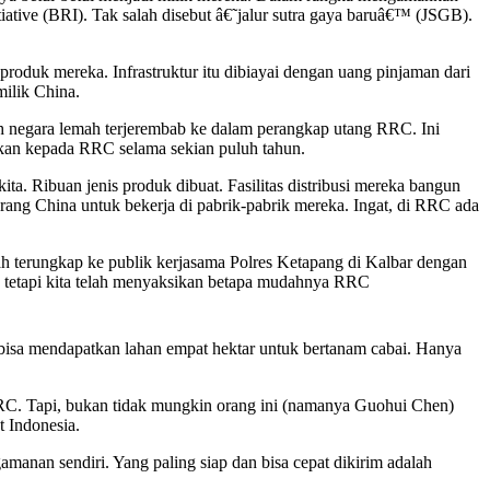
tive (BRI). Tak salah disebut â€˜jalur sutra gaya baruâ€™ (JSGB).
oduk mereka. Infrastruktur itu dibiayai dengan uang pinjaman dari
milik China.
mlah negara lemah terjerembab ke dalam perangkap utang RRC. Ini
hkan kepada RRC selama sekian puluh tahun.
ta. Ribuan jenis produk dibuat. Fasilitas distribusi mereka bangun
ang China untuk bekerja di pabrik-pabrik mereka. Ingat, di RRC ada
nah terungkap ke publik kerjasama Polres Ketapang di Kalbar dengan
 tetapi kita telah menyaksikan betapa mudahnya RRC
bisa mendapatkan lahan empat hektar untuk bertanam cabai. Hanya
C. Tapi, bukan tidak mungkin orang ini (namanya Guohui Chen)
t Indonesia.
anan sendiri. Yang paling siap dan bisa cepat dikirim adalah