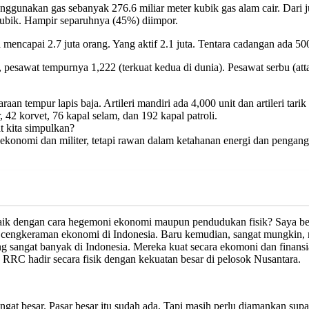
nakan gas sebanyak 276.6 miliar meter kubik gas alam cair. Dari jum
kubik. Hampir separuhnya (45%) diimpor.
mencapai 2.7 juta orang. Yang aktif 2.1 juta. Tentara cadangan ada 500
 pesawat tempurnya 1,222 (terkuat kedua di dunia). Pesawat serbu (at
n tempur lapis baja. Artileri mandiri ada 4,000 unit dan artileri tarik
42 korvet, 76 kapal selam, dan 192 kapal patroli.
at kita simpulkan?
 ekonomi dan militer, tetapi rawan dalam ketahanan energi dan pengangg
aik dengan cara hegemoni ekonomi maupun pendudukan fisik? Saya be
 cengkeraman ekonomi di Indonesia. Baru kemudian, sangat mungkin, 
g sangat banyak di Indonesia. Mereka kuat secara ekomoni dan finans
RRC hadir secara fisik dengan kekuatan besar di pelosok Nusantara.
gat besar. Pasar besar itu sudah ada. Tapi masih perlu diamankan su