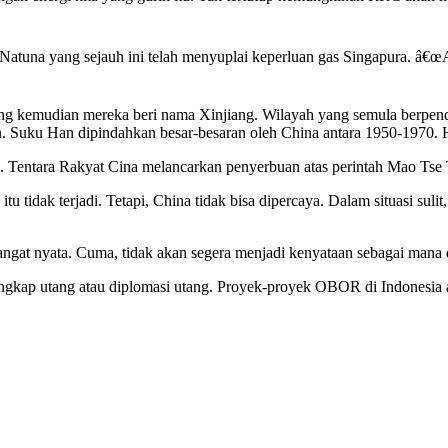
tuna yang sejauh ini telah menyuplai keperluan gas Singapura. â€œAh, 
 kemudian mereka beri nama Xinjiang. Wilayah yang semula berpendu
n. Suku Han dipindahkan besar-besaran oleh China antara 1950-1970. H
. Tentara Rakyat Cina melancarkan penyerbuan atas perintah Mao Tse
tidak terjadi. Tetapi, China tidak bisa dipercaya. Dalam situasi sulit
sangat nyata. Cuma, tidak akan segera menjadi kenyataan sebagai mana
ngkap utang atau diplomasi utang. Proyek-proyek OBOR di Indonesia