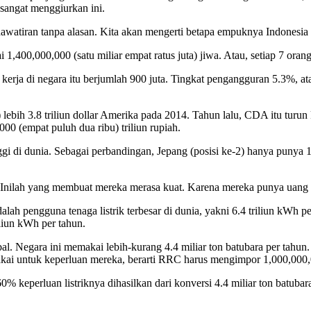
 sangat menggiurkan ini.
hawatiran tanpa alasan. Kita akan mengerti betapa empuknya Indonesi
400,000,000 (satu miliar empat ratus juta) jiwa. Atau, setiap 7 oran
rja di negara itu berjumlah 900 juta. Tingkat pengangguran 5.3%, atau
ih 3.8 triliun dollar Amerika pada 2014. Tahun lalu, CDA itu turun ke
2,000 (empat puluh dua ribu) triliun rupiah.
ggi di dunia. Sebagai perbandingan, Jepang (posisi ke-2) hanya punya 1
 Inilah yang membuat mereka merasa kuat. Karena mereka punya uang 
h pengguna tenaga listrik terbesar di dunia, yakni 6.4 triliun kWh per
iliun kWh per tahun.
l. Negara ini memakai lebih-kurang 4.4 miliar ton batubara per tahun.
akai untuk keperluan mereka, berarti RRC harus mengimpor 1,000,000,000
% keperluan listriknya dihasilkan dari konversi 4.4 miliar ton batubara 