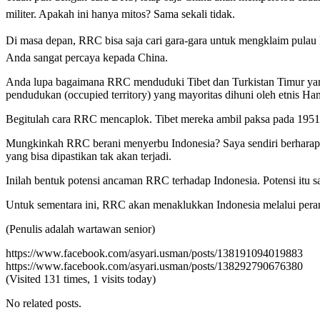
militer. Apakah ini hanya mitos? Sama sekali tidak.
Di masa depan, RRC bisa saja cari gara-gara untuk mengklaim pulau Na
Anda sangat percaya kepada China.
Anda lupa bagaimana RRC menduduki Tibet dan Turkistan Timur yang
pendudukan (occupied territory) yang mayoritas dihuni oleh etnis Ha
Begitulah cara RRC mencaplok. Tibet mereka ambil paksa pada 1951
Mungkinkah RRC berani menyerbu Indonesia? Saya sendiri berharap itu 
yang bisa dipastikan tak akan terjadi.
Inilah bentuk potensi ancaman RRC terhadap Indonesia. Potensi itu 
Untuk sementara ini, RRC akan menaklukkan Indonesia melalui pera
(Penulis adalah wartawan senior)
https://www.facebook.com/asyari.usman/posts/138191094019883
https://www.facebook.com/asyari.usman/posts/138292790676380
(Visited 131 times, 1 visits today)
No related posts.