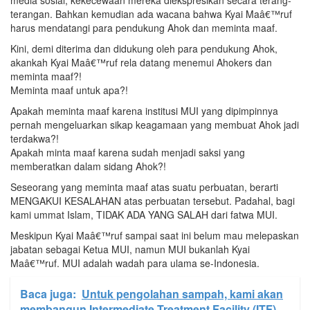
media sosial, kekecewaan mereka diekspresikan secara terang-
terangan. Bahkan kemudian ada wacana bahwa Kyai Maâ€™ruf
harus mendatangi para pendukung Ahok dan meminta maaf.
Kini, demi diterima dan didukung oleh para pendukung Ahok,
akankah Kyai Maâ€™ruf rela datang menemui Ahokers dan
meminta maaf?!
Meminta maaf untuk apa?!
Apakah meminta maaf karena institusi MUI yang dipimpinnya
pernah mengeluarkan sikap keagamaan yang membuat Ahok jadi
terdakwa?!
Apakah minta maaf karena sudah menjadi saksi yang
memberatkan dalam sidang Ahok?!
Seseorang yang meminta maaf atas suatu perbuatan, berarti
MENGAKUI KESALAHAN atas perbuatan tersebut. Padahal, bagi
kami ummat Islam, TIDAK ADA YANG SALAH dari fatwa MUI.
Meskipun Kyai Maâ€™ruf sampai saat ini belum mau melepaskan
jabatan sebagai Ketua MUI, namun MUI bukanlah Kyai
Maâ€™ruf. MUI adalah wadah para ulama se-Indonesia.
Baca juga:
Untuk pengolahan sampah, kami akan
membangun Intermediate Treatment Facility (ITF).