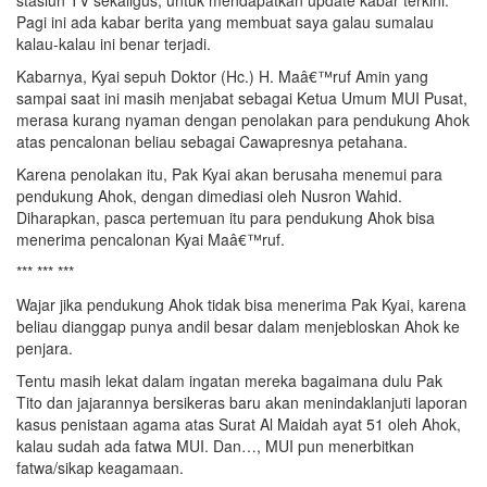
stasiun TV sekaligus, untuk mendapatkan update kabar terkini.
Pagi ini ada kabar berita yang membuat saya galau sumalau
kalau-kalau ini benar terjadi.
Kabarnya, Kyai sepuh Doktor (Hc.) H. Maâ€™ruf Amin yang
sampai saat ini masih menjabat sebagai Ketua Umum MUI Pusat,
merasa kurang nyaman dengan penolakan para pendukung Ahok
atas pencalonan beliau sebagai Cawapresnya petahana.
Karena penolakan itu, Pak Kyai akan berusaha menemui para
pendukung Ahok, dengan dimediasi oleh Nusron Wahid.
Diharapkan, pasca pertemuan itu para pendukung Ahok bisa
menerima pencalonan Kyai Maâ€™ruf.
*** *** ***
Wajar jika pendukung Ahok tidak bisa menerima Pak Kyai, karena
beliau dianggap punya andil besar dalam menjebloskan Ahok ke
penjara.
Tentu masih lekat dalam ingatan mereka bagaimana dulu Pak
Tito dan jajarannya bersikeras baru akan menindaklanjuti laporan
kasus penistaan agama atas Surat Al Maidah ayat 51 oleh Ahok,
kalau sudah ada fatwa MUI. Dan…, MUI pun menerbitkan
fatwa/sikap keagamaan.