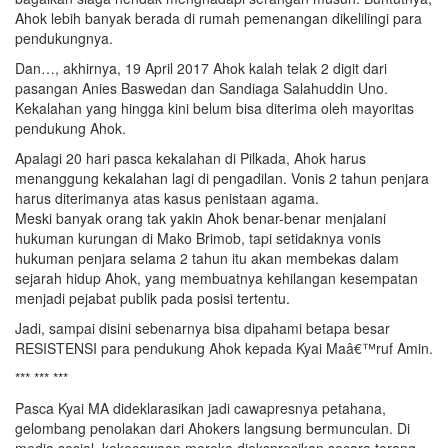
Ahok lebih banyak berada di rumah pemenangan dikelilingi para
pendukungnya.
Dan…, akhirnya, 19 April 2017 Ahok kalah telak 2 digit dari
pasangan Anies Baswedan dan Sandiaga Salahuddin Uno.
Kekalahan yang hingga kini belum bisa diterima oleh mayoritas
pendukung Ahok.
Apalagi 20 hari pasca kekalahan di Pilkada, Ahok harus
menanggung kekalahan lagi di pengadilan. Vonis 2 tahun penjara
harus diterimanya atas kasus penistaan agama.
Meski banyak orang tak yakin Ahok benar-benar menjalani
hukuman kurungan di Mako Brimob, tapi setidaknya vonis
hukuman penjara selama 2 tahun itu akan membekas dalam
sejarah hidup Ahok, yang membuatnya kehilangan kesempatan
menjadi pejabat publik pada posisi tertentu.
Jadi, sampai disini sebenarnya bisa dipahami betapa besar
RESISTENSI para pendukung Ahok kepada Kyai Maâ€™ruf Amin.
*** *** ***
Pasca Kyai MA dideklarasikan jadi cawapresnya petahana,
gelombang penolakan dari Ahokers langsung bermunculan. Di