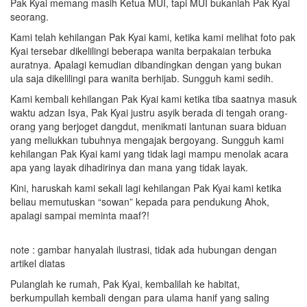
Pak Kyai memang masih Ketua MUI, tapi MUI bukanlah Pak Kyai
seorang.
Kami telah kehilangan Pak Kyai kami, ketika kami melihat foto pak
Kyai tersebar dikelilingi beberapa wanita berpakaian terbuka
auratnya. Apalagi kemudian dibandingkan dengan yang bukan
ula saja dikelilingi para wanita berhijab. Sungguh kami sedih.
Kami kembali kehilangan Pak Kyai kami ketika tiba saatnya masuk
waktu adzan Isya, Pak Kyai justru asyik berada di tengah orang-
orang yang berjoget dangdut, menikmati lantunan suara biduan
yang meliukkan tubuhnya mengajak bergoyang. Sungguh kami
kehilangan Pak Kyai kami yang tidak lagi mampu menolak acara
apa yang layak dihadirinya dan mana yang tidak layak.
Kini, haruskah kami sekali lagi kehilangan Pak Kyai kami ketika
beliau memutuskan “sowan” kepada para pendukung Ahok,
apalagi sampai meminta maaf?!
note : gambar hanyalah ilustrasi, tidak ada hubungan dengan
artikel diatas
Pulanglah ke rumah, Pak Kyai, kembalilah ke habitat,
berkumpullah kembali dengan para ulama hanif yang saling