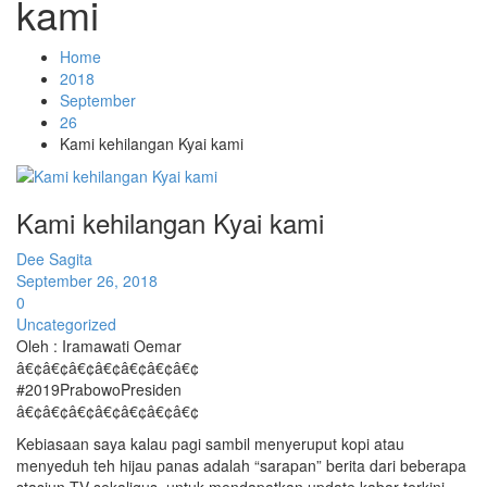
kami
Home
2018
September
26
Kami kehilangan Kyai kami
Kami kehilangan Kyai kami
Dee Sagita
September 26, 2018
0
Uncategorized
Oleh : Iramawati Oemar
â€¢â€¢â€¢â€¢â€¢â€¢â€¢
#2019PrabowoPresiden
â€¢â€¢â€¢â€¢â€¢â€¢â€¢
Kebiasaan saya kalau pagi sambil menyeruput kopi atau
menyeduh teh hijau panas adalah “sarapan” berita dari beberapa