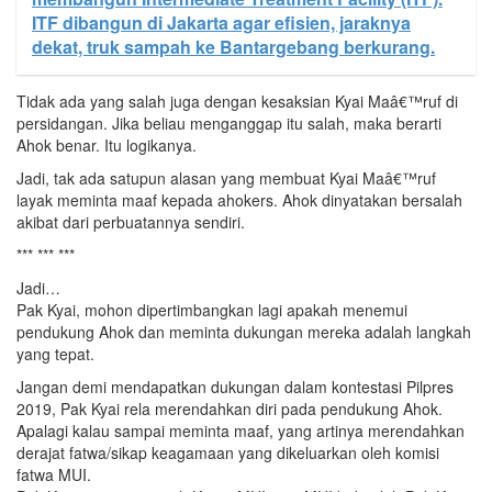
ITF dibangun di Jakarta agar efisien, jaraknya
dekat, truk sampah ke Bantargebang berkurang.
Tidak ada yang salah juga dengan kesaksian Kyai Maâ€™ruf di
persidangan. Jika beliau menganggap itu salah, maka berarti
Ahok benar. Itu logikanya.
Jadi, tak ada satupun alasan yang membuat Kyai Maâ€™ruf
layak meminta maaf kepada ahokers. Ahok dinyatakan bersalah
akibat dari perbuatannya sendiri.
*** *** ***
Jadi…
Pak Kyai, mohon dipertimbangkan lagi apakah menemui
pendukung Ahok dan meminta dukungan mereka adalah langkah
yang tepat.
Jangan demi mendapatkan dukungan dalam kontestasi Pilpres
2019, Pak Kyai rela merendahkan diri pada pendukung Ahok.
Apalagi kalau sampai meminta maaf, yang artinya merendahkan
derajat fatwa/sikap keagamaan yang dikeluarkan oleh komisi
fatwa MUI.