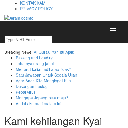
KONTAK KAMI
PRIVACY POLICY
Berita dan Informasi Terkini
Jeramidotinfo
Toggle
navigati
Breaking News :
Al-Qurâ€™an Itu Ajaib
Passing and Leading
Jahatnya orang jahat
Menurut kalian adil atau tidak?
Satu Jawaban Untuk Segala Ujian
Agar Anak Kita Mengingat Kita
Dukungan hastag
Kebal virus
Mengapa Jepang bisa maju?
Andai aku mati malam ini
Kami kehilangan Kyai