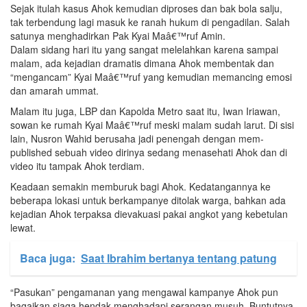
Sejak itulah kasus Ahok kemudian diproses dan bak bola salju,
tak terbendung lagi masuk ke ranah hukum di pengadilan. Salah
satunya menghadirkan Pak Kyai Maâ€™ruf Amin.
Dalam sidang hari itu yang sangat melelahkan karena sampai
malam, ada kejadian dramatis dimana Ahok membentak dan
“mengancam” Kyai Maâ€™ruf yang kemudian memancing emosi
dan amarah ummat.
Malam itu juga, LBP dan Kapolda Metro saat itu, Iwan Iriawan,
sowan ke rumah Kyai Maâ€™ruf meski malam sudah larut. Di sisi
lain, Nusron Wahid berusaha jadi penengah dengan mem-
published sebuah video dirinya sedang menasehati Ahok dan di
video itu tampak Ahok terdiam.
Keadaan semakin memburuk bagi Ahok. Kedatangannya ke
beberapa lokasi untuk berkampanye ditolak warga, bahkan ada
kejadian Ahok terpaksa dievakuasi pakai angkot yang kebetulan
lewat.
Baca juga:
Saat Ibrahim bertanya tentang patung
“Pasukan” pengamanan yang mengawal kampanye Ahok pun
bagaikan siaga hendak menghadapi serangan musuh. Buntutnya,