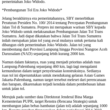
pemerintahan Joko Widodo.
*Pembangunan Tol Era Joko Widodo*
Jelang berakhirnya era pemerintahannya, SBY menerbitkan
Peraturan Presiden No. 100/ 2014 tentang Percepatan Pembangunan
Jalan Tol di Sumatera. Perpres ini merupakan warisan SBY kepada
Joko Widodo untuk melaksanakan Pembangunan Jalan Tol Trans
Sumatera. Jadi dapat dikatakan bahwa Jalan Tol Trans Sumatera
inilah merupakan jalan tol yang awal mulanya untuk pertama kali
dibangun oleh pemerintahan Joko Widodo. Jalan tol yang
membentang dari Provinsi Lampung hingga Provinsi Nangroe Aceh
Darussalam (NAD) sepanjang lebih kurang 2000 km.
Namun dalam faktanya, ruas yang menjadi prioritas adalah ruas
Lampung-Palembang sepanjang 460 km, lagi-lagi mengalami
kemunduran dalam target penyelesaian konstruksinya. Sedianya
ruas tol ini diperuntukkan untuk mendukung gelaran Asian Games
Jakarta-Palembang, namun target tersebut meleset dari perencanaan
dan harapan, dikarenakan terjadi kendala dalam pembebasan lahan
untuk jalan tol.
Merujuk pada sumber data Direktorat Jenderal Bina Marga
Kementerian PUPR, target Renstra (Rencana Strategis) untuk
membangun jalan bebas hambatan (jalan tol) adalah sepanjang 1000