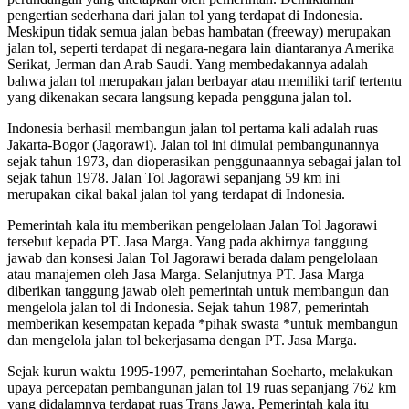
pengertian sederhana dari jalan tol yang terdapat di Indonesia.
Meskipun tidak semua jalan bebas hambatan (freeway) merupakan
jalan tol, seperti terdapat di negara-negara lain diantaranya Amerika
Serikat, Jerman dan Arab Saudi. Yang membedakannya adalah
bahwa jalan tol merupakan jalan berbayar atau memiliki tarif tertentu
yang dikenakan secara langsung kepada pengguna jalan tol.
Indonesia berhasil membangun jalan tol pertama kali adalah ruas
Jakarta-Bogor (Jagorawi). Jalan tol ini dimulai pembangunannya
sejak tahun 1973, dan dioperasikan penggunaannya sebagai jalan tol
sejak tahun 1978. Jalan Tol Jagorawi sepanjang 59 km ini
merupakan cikal bakal jalan tol yang terdapat di Indonesia.
Pemerintah kala itu memberikan pengelolaan Jalan Tol Jagorawi
tersebut kepada PT. Jasa Marga. Yang pada akhirnya tanggung
jawab dan konsesi Jalan Tol Jagorawi berada dalam pengelolaan
atau manajemen oleh Jasa Marga. Selanjutnya PT. Jasa Marga
diberikan tanggung jawab oleh pemerintah untuk membangun dan
mengelola jalan tol di Indonesia. Sejak tahun 1987, pemerintah
memberikan kesempatan kepada *pihak swasta *untuk membangun
dan mengelola jalan tol bekerjasama dengan PT. Jasa Marga.
Sejak kurun waktu 1995-1997, pemerintahan Soeharto, melakukan
upaya percepatan pembangunan jalan tol 19 ruas sepanjang 762 km
yang didalamnya terdapat ruas Trans Jawa. Pemerintah kala itu