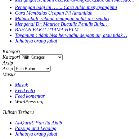
Renungan pagi ini ……. Cara Allah menyayangimu
Cara Membalas Ucapan Fii Amanillah
Muhasabah, sebuah renungan untuk diri sendiri
Mengenal Dr. Maurice Bucaille Penulis Buku…
BAHAN BAKU UTAMA HELM
Tayamum : tidak bisa berwudhu dengan air, atau tidak…
Jahatnya orang jahat
Kategori
Kategori
Arsip
Arsip
Masuk
Masuk
Feed entri
Feed komentar
WordPress.org
Tulisan Terbaru
Al-Qurâ€™an Itu Ajaib
Passing and Leading
Jahatnya orang jahat