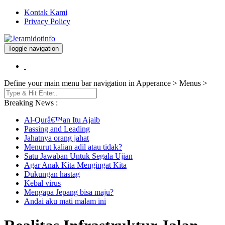
Kontak Kami
Privacy Policy
Toggle navigation
Berita dan Informasi Terkini
Jeramidotinfo
Define your main menu bar navigation in Apperance > Menus >
Breaking News :
Al-Qurâ€™an Itu Ajaib
Passing and Leading
Jahatnya orang jahat
Menurut kalian adil atau tidak?
Satu Jawaban Untuk Segala Ujian
Agar Anak Kita Mengingat Kita
Dukungan hastag
Kebal virus
Mengapa Jepang bisa maju?
Andai aku mati malam ini