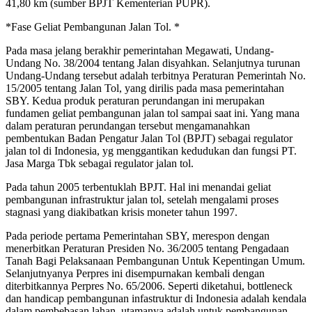
41,80 km (sumber BPJT Kementerian PUPR).
*Fase Geliat Pembangunan Jalan Tol. *
Pada masa jelang berakhir pemerintahan Megawati, Undang-
Undang No. 38/2004 tentang Jalan disyahkan. Selanjutnya turunan
Undang-Undang tersebut adalah terbitnya Peraturan Pemerintah No.
15/2005 tentang Jalan Tol, yang dirilis pada masa pemerintahan
SBY. Kedua produk peraturan perundangan ini merupakan
fundamen geliat pembangunan jalan tol sampai saat ini. Yang mana
dalam peraturan perundangan tersebut mengamanahkan
pembentukan Badan Pengatur Jalan Tol (BPJT) sebagai regulator
jalan tol di Indonesia, yg menggantikan kedudukan dan fungsi PT.
Jasa Marga Tbk sebagai regulator jalan tol.
Pada tahun 2005 terbentuklah BPJT. Hal ini menandai geliat
pembangunan infrastruktur jalan tol, setelah mengalami proses
stagnasi yang diakibatkan krisis moneter tahun 1997.
Pada periode pertama Pemerintahan SBY, merespon dengan
menerbitkan Peraturan Presiden No. 36/2005 tentang Pengadaan
Tanah Bagi Pelaksanaan Pembangunan Untuk Kepentingan Umum.
Selanjutnyanya Perpres ini disempurnakan kembali dengan
diterbitkannya Perpres No. 65/2006. Seperti diketahui, bottleneck
dan handicap pembangunan infastruktur di Indonesia adalah kendala
dalam pembebasan lahan, utamanya adalah untuk pembangunan