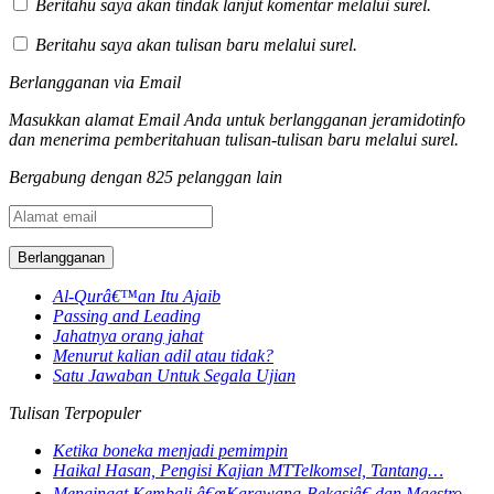
Beritahu saya akan tindak lanjut komentar melalui surel.
Beritahu saya akan tulisan baru melalui surel.
Berlangganan via Email
Masukkan alamat Email Anda untuk berlangganan jeramidotinfo
dan menerima pemberitahuan tulisan-tulisan baru melalui surel.
Bergabung dengan 825 pelanggan lain
Alamat
email
Al-Qurâ€™an Itu Ajaib
Passing and Leading
Jahatnya orang jahat
Menurut kalian adil atau tidak?
Satu Jawaban Untuk Segala Ujian
Tulisan Terpopuler
Ketika boneka menjadi pemimpin
Haikal Hasan, Pengisi Kajian MTTelkomsel, Tantang…
Mengingat Kembali â€œKarawang-Bekasiâ€ dan Maestro…