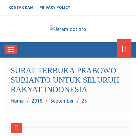
KONTAK KAMI
PRIVACY POLICY
JERAMIDOTINFO
Berita dan Informasi Terkini
Toggle
navigation
SURAT TERBUKA PRABOWO
SUBIANTO UNTUK SELURUH
RAKYAT INDONESIA
Home
2018
September
25