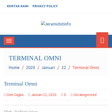
KONTAK KAMI
PRIVACY POLICY
JERAMIDOTINFO
Berita dan Informasi Terkini
Toggle
navigation
TERMINAL OMNI
Home
2020
Januari
22
Terminal Omni
Terminal Omni
Dee Sagita
Januari 22, 2020
0
Uncategorized
Oleh : Dahlan Iskan