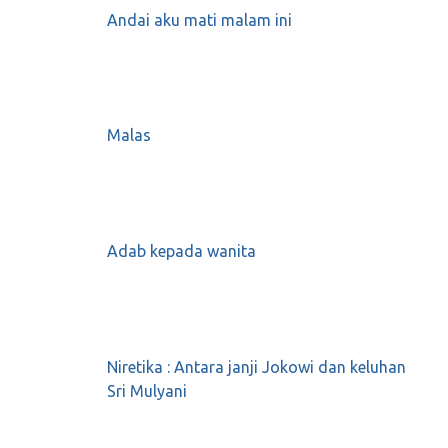
Andai aku mati malam ini
September 7, 2019
0
Malas
Karena kami ingin “Perubahan” demi anak
cucu, maka kami akan lakukan apapun untuk
“Memenangkan Indonesia”
Adab kepada wanita
Februari 26, 2019
0
Nasehat khusus untuk Putri Shalilah
Niretika : Antara janji Jokowi dan keluhan
April 4, 2018
0
Sri Mulyani