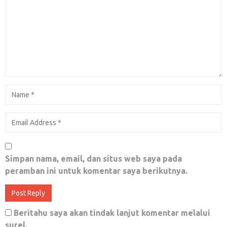
Januari 15, 2019
0
Politik Panggung Hiburan Kekanak-kanakan
Juli 18, 2018
0
Cara Membungkam Isu Khilafah
September 19, 2019
0
Simpan nama, email, dan situs web saya pada
peramban ini untuk komentar saya berikutnya.
Semoga Prabowo warisi takdir Gadjah Mada
Oktober 23, 2019
0
Beritahu saya akan tindak lanjut komentar melalui
surel.