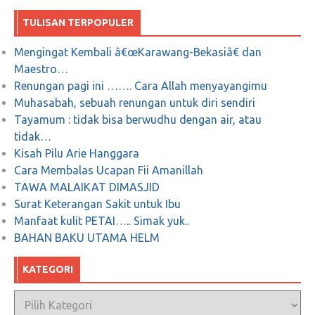
Agar tidak ada Reynhard Sinaga berikutnya
TULISAN TERPOPULER
Januari 9, 2020
0
Mengingat Kembali â€œKarawang-Bekasiâ€ dan
Maestro…
Renungan pagi ini ……. Cara Allah menyayangimu
Muhasabah, sebuah renungan untuk diri sendiri
Tayamum : tidak bisa berwudhu dengan air, atau
tidak…
Kisah Pilu Arie Hanggara
Cara Membalas Ucapan Fii Amanillah
TAWA MALAIKAT DIMASJID
Surat Keterangan Sakit untuk Ibu
Manfaat kulit PETAI….. Simak yuk..
BAHAN BAKU UTAMA HELM
KATEGORI
Kategori