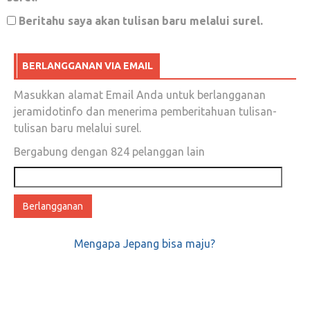
Beritahu saya akan tulisan baru melalui surel.
Babak Baru Jokowi vs PDIP
BERLANGGANAN VIA EMAIL
Juli 2, 2018
0
Masukkan alamat Email Anda untuk berlangganan
Jamane wes jaman edan, wong edan oleh
jeramidotinfo dan menerima pemberitahuan tulisan-
tulisan baru melalui surel.
milih pemimpin???
Bergabung dengan 824 pelanggan lain
November 23, 2018
0
Alamat
email
The Former Republic
Maret 26, 2018
0
Mengapa Jepang bisa maju?
Diktatorisme kampus itu merambah hingga ke
IAIN Kendari