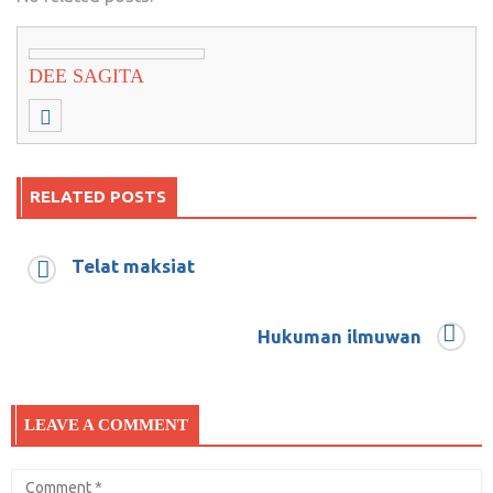
DEE SAGITA
RELATED POSTS
Telat maksiat
Tahun politik, Quo Vadis Kendali Intelijen
Hukuman ilmuwan
Ditangan Parpol?
Mei 5, 2018
0
LEAVE A COMMENT
Esensi pidato pak Prabowo