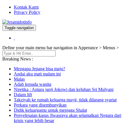
Kontak Kami
Privacy Policy
Toggle navigation
Berita dan Informasi Terkini
Jeramidotinfo
Define your main menu bar navigation in Apperance > Menus >
Breaking News :
Mengapa Jepang bisa maju?
Andai aku mati malam ini
Malas
Adab kepada wanita
Niretika : Antara janji Jokowi dan keluhan Sri Mulyani
Dalam lift
Takziyah ke rumah keluarga mayit, tidak dilarang syariat
Perkara yang disembunyikan
Didik keluargamu untuk menjaga Shalat
Penyelesaian kasus Jiwasraya akan selamatkan Negara dari
krisis yang lebih besar