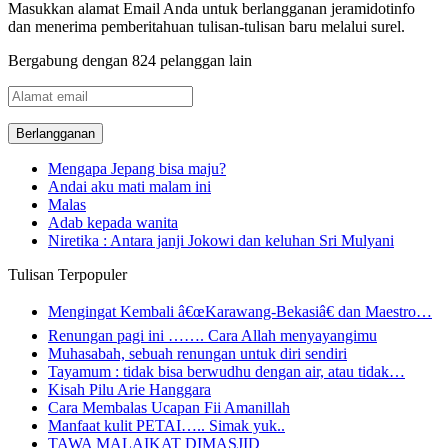
Masukkan alamat Email Anda untuk berlangganan jeramidotinfo
dan menerima pemberitahuan tulisan-tulisan baru melalui surel.
Bergabung dengan 824 pelanggan lain
Alamat
email
Mengapa Jepang bisa maju?
Andai aku mati malam ini
Malas
Adab kepada wanita
Niretika : Antara janji Jokowi dan keluhan Sri Mulyani
Tulisan Terpopuler
Mengingat Kembali â€œKarawang-Bekasiâ€ dan Maestro…
Renungan pagi ini ……. Cara Allah menyayangimu
Muhasabah, sebuah renungan untuk diri sendiri
Tayamum : tidak bisa berwudhu dengan air, atau tidak…
Kisah Pilu Arie Hanggara
Cara Membalas Ucapan Fii Amanillah
Manfaat kulit PETAI….. Simak yuk..
TAWA MALAIKAT DIMASJID