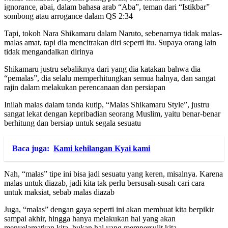
ignorance, abai, dalam bahasa arab “Aba”, teman dari “Istikbar”
sombong atau arrogance dalam QS 2:34
Tapi, tokoh Nara Shikamaru dalam Naruto, sebenarnya tidak malas-
malas amat, tapi dia mencitrakan diri seperti itu. Supaya orang lain
tidak mengandalkan dirinya
Shikamaru justru sebaliknya dari yang dia katakan bahwa dia
“pemalas”, dia selalu memperhitungkan semua halnya, dan sangat
rajin dalam melakukan perencanaan dan persiapan
Inilah malas dalam tanda kutip, “Malas Shikamaru Style”, justru
sangat lekat dengan kepribadian seorang Muslim, yaitu benar-benar
berhitung dan bersiap untuk segala sesuatu
Baca juga:
Kami kehilangan Kyai kami
Nah, “malas” tipe ini bisa jadi sesuatu yang keren, misalnya. Karena
malas untuk diazab, jadi kita tak perlu bersusah-susah cari cara
untuk maksiat, sebab malas diazab
Juga, “malas” dengan gaya seperti ini akan membuat kita berpikir
sampai akhir, hingga hanya melakukan hal yang akan
menyelamatkan kita, bukan hal yang mempersulit kita