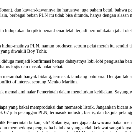
onan), dan kawan-kawannya itu harusnya juga paham betul, bahwa pe
si lain, berbagai beban PLN itu tidak bisa ditunda, hanya dengan alas
asih hidup akan berpikir benar-benar telah terjadi permufakatan jaha
idup-matinya PLN, namun produsen setrum pelat merah itu sendiri tid
 yang diwakili Boy Tohir.
iduga menjadi konfirmasi betapa dahsyatnya lobi-lobi pengusaha batubar
harus logis dan masuk nalar sehat.
ya merambah banyak bidang, termasuk tambang batubara. Dengan fakta s
flict of interest seorang Menko Maritim.
tuk memahami nalar Pemerintah dalam menelurkan kebijakan. Sayangnya
pa yang bakal memproduksi dan memasok listrik. Jangankan bicara soal 
ok 67 juta pelanggan PLN, termasuk industri, bisnis, dan 63 juta pela
 milik Pemerintah bukan, sih? Kalau iya, mengapa ada wacana bakal m
 kian memperkaya pengusaha batubara yang sudah kelewat sangat kaya