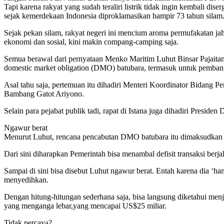
Tapi karena rakyat yang sudah teraliri listrik tidak ingin kembali dis
sejak kemerdekaan Indonesia diproklamasikan hampir 73 tahun silam
Sejak pekan silam, rakyat negeri ini mencium aroma permufakatan j
ekonomi dan sosial, kini makin compang-camping saja.
Semua berawal dari pernyataan Menko Maritim Luhut Binsar Pajaitan 
domestic market obligation (DMO) batubara, termasuk untuk pembangk
Asal tahu saja, pertemuan itu dihadiri Menteri Koordinator Bidan
Bambang Gatot Ariyono.
Selain para pejabat publik tadi, rapat di Istana juga dihadiri Preside
Ngawur berat
Menurut Luhut, rencana pencabutan DMO batubara itu dimaksudkan u
Dari sini diharapkan Pemerintah bisa menambal defisit transaksi berjala
Sampai di sini bisa disebut Luhut ngawur berat. Entah karena dia ‘
menyedihkan.
Dengan hitung-hitungan sederhana saja, bisa langsung diketahui men
yang menganga lebar,yang mencapai US$25 miliar.
Tidak percaya?