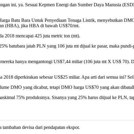
iitungan ini, ya. Sesuai Kepmen Energi dan Sumber Daya Manusia (
 Batu Bara Untuk Penyediaan Tenaga Listrik, menyebutkan DMO har
cuan (HBA), jika HBA di bawah US$70/mt.
 2018 mencapai 425 juta metric ton (mt).
a 25% batubara jatah PLN yang 106 juta mt dijual ke pasar, maka pun
mereka hanya mengantongi US$7,44 miliar (106 juta mt X US$ 70). De
018 diperkirakan sebesar US$25 miliar. Apa arti dari semua ini? Selisi
olume DMO yang dicabut, tetapi DMO harga US$70 yang akan dibatal
askimal 75% produksinya. Sisanya yang 25% harus diijual ke PLN, ta
a tambahan devisa dari pendapatan ekspor.