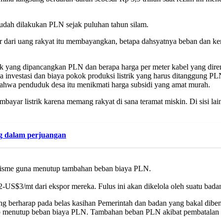
udah dilakukan PLN sejak puluhan tahun silam.
ar dari uang rakyat itu membayangkan, betapa dahsyatnya beban dan kerug
ik yang dipancangkan PLN dan berapa harga per meter kabel yang diren
 investasi dan biaya pokok produksi listrik yang harus ditanggung P
, bahwa penduduk desa itu menikmati harga subsidi yang amat murah.
yar listrik karena memang rakyat di sana teramat miskin. Di sisi lain
ng dalam perjuangan
anisme guna menutup tambahan beban biaya PLN.
US$3/mt dari ekspor mereka. Fulus ini akan dikelola oleh suatu bada
g berharap pada belas kasihan Pemerintah dan badan yang bakal dibe
 cukup menutup beban biaya PLN. Tambahan beban PLN akibat pembatal