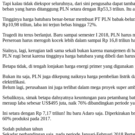
Tapi kalau tidak diekspor seluruhnya, dari sini pengusaha dapat ta
beban yang harus ditanggung PLN setara dengan Rp53,3 triliun. Itu
Tingginya harga batubara benar-benar membuat PT PLN babak-belur.
Rp10,98 triliun, laba ini terjun bebas hingga 72%.
Tragedi itu terus berlanjut. Baru sampai semester I 2018, PLN harus 
Perseroan harus merogoh kocek lebih dalam sampai Rp 16,8 triliun ha
Sialnya, lagi, kerugian tadi sama sekali bukan karena manajemen di
PLN rugi berat karena tingginya harga batubara yang dibeli dan har
Betapa tidak, di tengah lonjakan harga energi primer yang digunakan 
Bukan itu saja, PLN juga dikepung naiknya harga pembelian listrik
elektrifikasi.
Belum lagi, perusahaan ini juga terlibat dalam mega proyek super
Sebaliknya, simak betapa dahsyatnya keuntungan para petambang batu
meraup laba sebesar US$495 juta, naik 76% dibandingkan periode ya
Ini setara dengan Rp 7,17 triliun! Itu baru Adaro saja. Diperkiraka
60% produksi pada 2017.
Sudah puluhan tahun
Sekadar perbandingan saja, pada periode Januari-Februari 2018 Perta