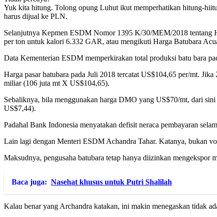
Yuk kita hitung. Tolong opung Luhut ikut memperhatikan hitung-h
harus dijual ke PLN.
Selanjutnya Kepmen ESDM Nomor 1395 K/30/MEM/2018 tentang Harga
per ton untuk kalori 6.332 GAR, atau mengikuti Harga Batubara A
Data Kementerian ESDM memperkirakan total produksi batu bara pada
Harga pasar batubara pada Juli 2018 tercatat US$104,65 per/mt. Jik
miliar (106 juta mt X US$104,65).
Sebaliknya, bila menggunakan harga DMO yang US$70/mt, dari sini 
US$7,44).
Padahal Bank Indonesia menyatakan defisit neraca pembayaran selama 2
Lain lagi dengan Menteri ESDM Achandra Tahar. Katanya, bukan v
Maksudnya, pengusaha batubara tetap hanya diizinkan mengekspor m
Baca juga:
Nasehat khusus untuk Putri Shalilah
Kalau benar yang Archandra katakan, ini makin menegaskan tidak ad