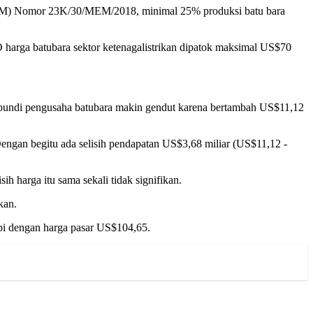
ESDM) Nomor 23K/30/MEM/2018, minimal 25% produksi batu bara
ga batubara sektor ketenagalistrikan dipatok maksimal US$70
di-pundi pengusaha batubara makin gendut karena bertambah US$11,12
ngan begitu ada selisih pendapatan US$3,68 miliar (US$11,12 -
h harga itu sama sekali tidak signifikan.
kan.
pi dengan harga pasar US$104,65.