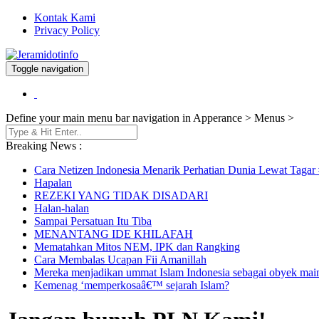
Kontak Kami
Privacy Policy
Toggle navigation
Berita dan Informasi Terkini
Jeramidotinfo
Define your main menu bar navigation in Apperance > Menus >
Breaking News :
Cara Netizen Indonesia Menarik Perhatian Dunia Lewat Tagar #
Hapalan
REZEKI YANG TIDAK DISADARI
Halan-halan
Sampai Persatuan Itu Tiba
MENANTANG IDE KHILAFAH
Mematahkan Mitos NEM, IPK dan Rangking
Cara Membalas Ucapan Fii Amanillah
Mereka menjadikan ummat Islam Indonesia sebagai obyek mai
Kemenag ‘memperkosaâ€™ sejarah Islam?