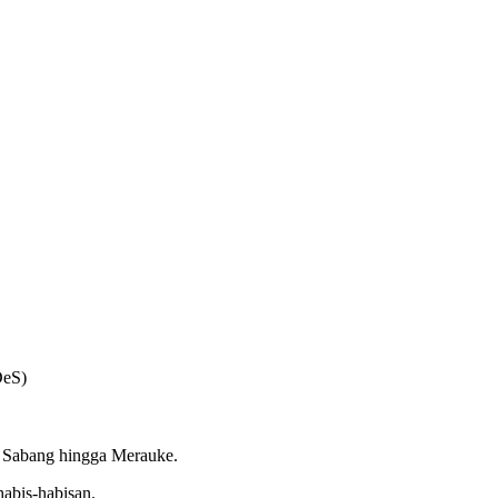
DeS)
ri Sabang hingga Merauke.
abis-habisan.