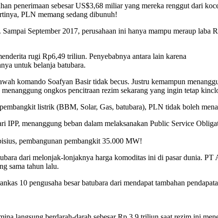
mbahan penerimaan sebesar US$3,68 miliar yang mereka renggut dari k
 artinya, PLN memang sedang dibunuh!
 Sampai September 2017, perusahaan ini hanya mampu meraup laba Rp
menderita rugi Rp6,49 triliun. Penyebabnya antara lain karena
nya untuk belanja batubara.
 bawah komando Soafyan Basir tidak becus. Justru kemampun menangguk
us menanggung ongkos pencitraan rezim sekarang yang ingin tetap kincl
pembangkit listrik (BBM, Solar, Gas, batubara), PLN tidak boleh menaik
 dari IPP, menanggung beban dalam melaksanakan Public Service Obli
 ambisius, pembangunan pembangkit 35.000 MW!
bara dari melonjak-lonjaknya harga komoditas ini di pasar dunia. PT 
ng sama tahun lalu.
n brankas 10 pengusaha besar batubara dari mendapat tambahan pendapat
mina langsung berdarah-darah sebesar Rp 3,9 triliun saat rezim ini m