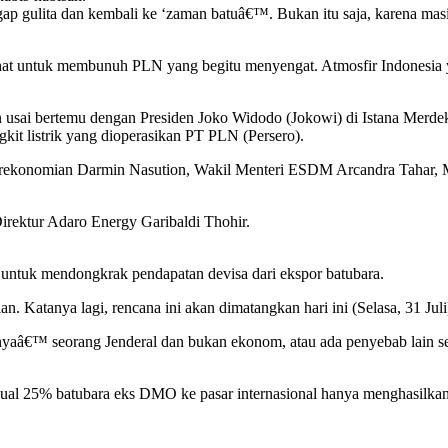
ergap gulita dan kembali ke ‘zaman batuâ€™. Bukan itu saja, karena masi
.
ahat untuk membunuh PLN yang begitu menyengat. Atmosfir Indonesia y
usai bertemu dengan Presiden Joko Widodo (Jokowi) di Istana Merdeka
it listrik yang dioperasikan PT PLN (Persero).
g Perekonomian Darmin Nasution, Wakil Menteri ESDM Arcandra Tahar
n Direktur Adaro Energy Garibaldi Thohir.
ntuk mendongkrak pendapatan devisa dari ekspor batubara.
n. Katanya lagi, rencana ini akan dimatangkan hari ini (Selasa, 31 Juli)
hanyaâ€™ seorang Jenderal dan bukan ekonom, atau ada penyebab lain 
jual 25% batubara eks DMO ke pasar internasional hanya menghasilkan 