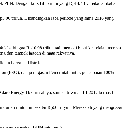
ocek PLN. Dengan kurs BI hari ini yang Rp14.481, maka tambahan
3,06 triliun. Dibandingkan laba periode yang sama 2016 yang
 laba hingga Rp10,98 triliun tadi menjadi bukti keandalan mereka.
ong dan tampak jagoan di mata rakyatnya.
kan harga jual listrik.
gation (PSO), dan penugasan Pemerintah untuk pencapaian 100%
Adaro Energy Tbk, misalnya, sampai triwulan III-2017 berhasil
an durian runtuh ini sekitar Rp66Trilyun. Merekalah yang menguasai
enerapkan kebijakan BBM satu harga.