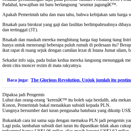
Padahal, kewajiban ini baru berlangsung ‘seumur jagungâ€™.
Apakah Pemerintah tahu dan mau tahu, bahwa kebijakan satu harga s
Bisakah para birokrat yang gaji dan fasilitas berlimpahruahnya dibay
dan tertinggal (3T).
Bisakah dan maukah mereka menghitung harga tiap batang tiang listr
hanya untuk menerangi beberapa puluh rumah di pedesaan itu? Berapa
ikut rapat di ruang sejuk dengan camilan lezat di Istana Jumat silam
Sekadar info saja, pada bulan kedua mereka langsung menunggak memba
demi citra moncer rezim di mata rakyatnya.
Baca juga:
The Glorious Revolution. Unjuk jumlah itu penti
Dipaksa jadi Pengemis
Luhut dan orang-orang ‘kerenâ€™ itu boleh saja berdalih, ada mek
Konon, Pemerintah bakal menaikkan subsidi kepada PLN.
Uangnya bersumber dari iuran pengusaha batubara yang dikutip US$2-
Bukankah cara ini sama saja dengan memaksa PLN jadi pengemis yan
Lagi pula, tambahan subsidi dari iuran itu dipastikan tidak akan
terkumpul hanya US$1,06 miliar, alias masih kurang US$2,62 miliar.