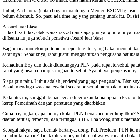
Luhut, Archandra (entah bagaimana dengan Menteri ESDM Ignasius J
belum dibentuk. So, pasti ada time lag yang panjang untuk itu. Di si
Absurd luar biasa
Tidak bisa tidak, otak waras rakyat dan siapa pun yang nuraninya m
di Istana itu juga sebuah peristiwa absurd luar biasa.
Bagaimana mungkin pertemuan sepenting itu, yang bakal menentukan h
sarannya? Sebaliknya, rapat justru menghadirkan pengusaha batubara
Kehadiran Boy dan tidak diundangnya PLN pada rapat tersebut, patut d
rapat yang bisa menampik dugaan tersebut. Syaratnya, penjelasannya 
Siapa pun tahu, Luhut adalah jenderal yang juga pengusaha. Bisnisn
Abadi menduga wacana tersebut secara personal merupakan bentuk con
Pada titik ini, sungguh benar-benar diperlukan kemampuan ekstra un
karep Pemerintah dengan peraturan yang diterbitkan.
Coba bayangkan, apa jadinya kalau PLN benar-benar gulung tikar? Sia
daerah terluar, terpencil, dan tertinggal (3T). Lha wong untuk memas
Sebagai rakyat, saya berhak bertanya, dong. Pak Presiden, PLN itu
ke tubir kematian? Tidakkah sampeyan tahu bahwa wacana itu bakal