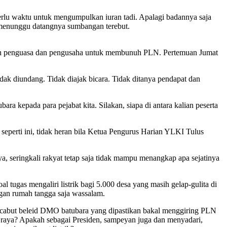
rlu waktu untuk mengumpulkan iuran tadi. Apalagi badannya saja
an menunggu datangnya sumbangan terebut.
t oleh penguasa dan pengusaha untuk membunuh PLN. Pertemuan Jumat
ak diundang. Tidak diajak bicara. Tidak ditanya pendapat dan
a kepada para pejabat kita. Silakan, siapa di antara kalian peserta
eperti ini, tidak heran bila Ketua Pengurus Harian YLKI Tulus
, seringkali rakyat tetap saja tidak mampu menangkap apa sejatinya
tugas mengaliri listrik bagi 5.000 desa yang masih gelap-gulita di
nggan rumah tangga saja wassalam.
encabut beleid DMO batubara yang dipastikan bakal menggiring PLN
 raya? Apakah sebagai Presiden, sampeyan juga dan menyadari,