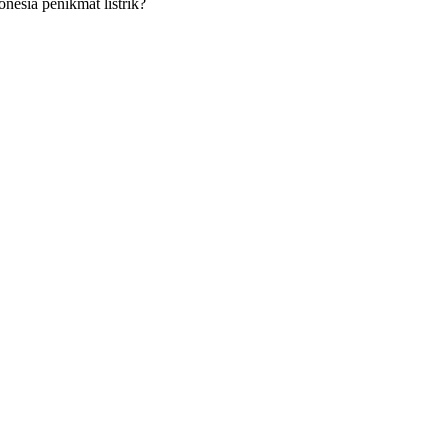
esia penikmat listrik?