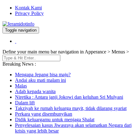
Kontak Kami
Privacy Policy
Toggle navigation
Berita dan Informasi Terkini
Jeramidotinfo
Define your main menu bar navigation in Apperance > Menus >
Breaking News :
Mengapa Jepang bisa maju?
Andai aku mati malam ini
Malas
Adab kepada wanita
Niretika : Antara janji Jokowi dan keluhan Sri Mulyani
Dalam lift
Takziyah ke rumah keluarga mayit, tidak dilarang syariat
Perkara yang disembunyikan
Didik keluargamu untuk menjaga Shalat
Penyelesaian kasus Jiwasraya akan selamatkan Negara dari
krisis yang lebih besar