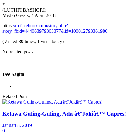
*
(LUTHFI BASHORI)
Medio Gresik, 4 April 2018
https:
//m.facebook.com/story.php?
story_fbid=444063979363377&id=100012793361980
(Visited 89 times, 1 visits today)
No related posts.
Dee Sagita
Related Posts
Ketawa Guling-Guling, Ada â€˜Jokiâ€™ Capres!
Januari 8, 2019
0