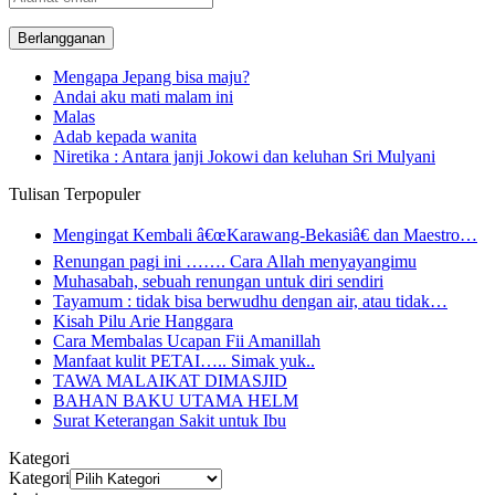
email
Mengapa Jepang bisa maju?
Andai aku mati malam ini
Malas
Adab kepada wanita
Niretika : Antara janji Jokowi dan keluhan Sri Mulyani
Tulisan Terpopuler
Mengingat Kembali â€œKarawang-Bekasiâ€ dan Maestro…
Renungan pagi ini ……. Cara Allah menyayangimu
Muhasabah, sebuah renungan untuk diri sendiri
Tayamum : tidak bisa berwudhu dengan air, atau tidak…
Kisah Pilu Arie Hanggara
Cara Membalas Ucapan Fii Amanillah
Manfaat kulit PETAI….. Simak yuk..
TAWA MALAIKAT DIMASJID
BAHAN BAKU UTAMA HELM
Surat Keterangan Sakit untuk Ibu
Kategori
Kategori