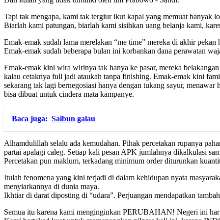
Tapi tak mengapa, kami tak tergiur ikut kapal yang memuat banyak lo
Biarlah kami patungan, biarlah kami sisihkan uang belanja kami, kar
Emak-emak sudah lama merelakan “me time” mereka di akhir pekan h
Emak-emak sudah beberapa bulan ini korbankan dana perawatan waja
Emak-emak kini wira wirinya tak hanya ke pasar, mereka belakangan i
kalau cetaknya full jadi ataukah tanpa finishing. Emak-emak kini fa
sekarang tak lagi bernegosiasi hanya dengan tukang sayur, menawar
bisa dibuat untuk cindera mata kampanye.
Baca juga:
Saibun galau
Alhamdulillah selalu ada kemudahan. Pihak percetakan rupanya paha
partai apalagi caleg. Setiap kali pesan APK jumlahnya dikalkulasi sa
Percetakan pun maklum, terkadang minimum order diturunkan kuantita
Itulah fenomena yang kini terjadi di dalam kehidupan nyata masyarak
menyiarkannya di dunia maya.
Ikhtiar di darat diposting di “udara”. Perjuangan mendapatkan tambah
Semua itu karena kami menginginkan PERUBAHAN! Negeri ini harus 