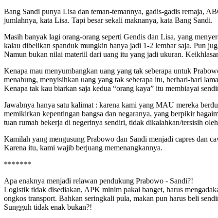
Bang Sandi punya Lisa dan teman-temannya, gadis-gadis remaja, ABG
jumlahnya, kata Lisa. Tapi besar sekali maknanya, kata Bang Sandi.
Masih banyak lagi orang-orang seperti Gendis dan Lisa, yang menye
kalau dibelikan spanduk mungkin hanya jadi 1-2 lembar saja. Pun jug
Namun bukan nilai materiil dari uang itu yang jadi ukuran. Keikhlasan
Kenapa mau menyumbangkan uang yang tak seberapa untuk Prabowo da
menabung, menyisihkan uang yang tak seberapa itu, berhari-hari la
Kenapa tak kau biarkan saja kedua “orang kaya” itu membiayai sendi
Jawabnya hanya satu kalimat : karena kami yang MAU mereka ber
memikirkan kepentingan bangsa dan negaranya, yang berpikir bagaima
tuan rumah bekerja di negerinya sendiri, tidak dikalahkan/tersisih o
Kamilah yang mengusung Prabowo dan Sandi menjadi capres dan ca
Karena itu, kami wajib berjuang memenangkannya.
*******
Apa enaknya menjadi relawan pendukung Prabowo - Sandi?!
Logistik tidak disediakan, APK minim pakai banget, harus mengadakan 
ongkos transport. Bahkan seringkali pula, makan pun harus beli sendir
Sungguh tidak enak bukan?!