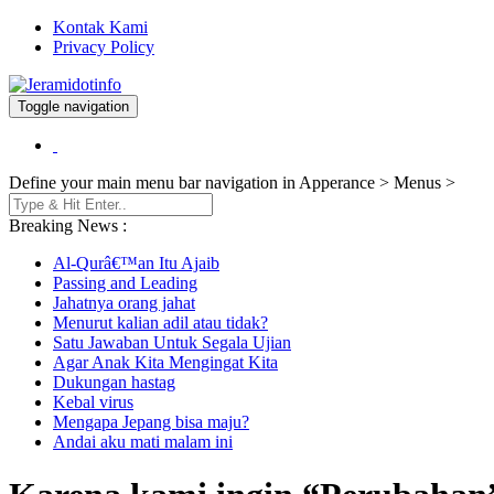
Kontak Kami
Privacy Policy
Toggle navigation
Berita dan Informasi Terkini
Jeramidotinfo
Define your main menu bar navigation in Apperance > Menus >
Breaking News :
Al-Qurâ€™an Itu Ajaib
Passing and Leading
Jahatnya orang jahat
Menurut kalian adil atau tidak?
Satu Jawaban Untuk Segala Ujian
Agar Anak Kita Mengingat Kita
Dukungan hastag
Kebal virus
Mengapa Jepang bisa maju?
Andai aku mati malam ini