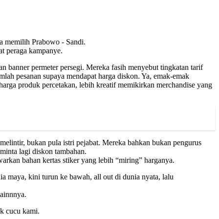
a memilih Prabowo - Sandi.
at peraga kampanye.
n banner permeter persegi. Mereka fasih menyebut tingkatan tarif
a jumlah pesanan supaya mendapat harga diskon. Ya, emak-emak
harga produk percetakan, lebih kreatif memikirkan merchandise yang
lintir, bukan pula istri pejabat. Mereka bahkan bukan pengurus
 minta lagi diskon tambahan.
rkan bahan kertas stiker yang lebih “miring” harganya.
maya, kini turun ke bawah, all out di dunia nyata, lalu
lainnnya.
k cucu kami.