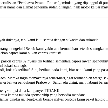
a bertuliskan “Pembawa Pesan”. Ransel/gembolan yang dipanggul di pu
aftar nama dan alamat penerima sudah ditangan, naik motor keluar masuk
ak dukanya, tapi kami lalui semua dengan sukacita dan sukarela.
mi pantang mengeluh! Sebab kami yakin ada kemudahan setelah serangkaia
ebab capres kami bukan capres kardus!!
aslon capres 02 nyaris tak terlihat, sementara capres lawan spanduknya 
i-lokasi strategis.
, kok tak terlihat? Sini, berikan pada kami, biar nanti kami yang pa
a kaos. Mereka ingin memakainya sehari-hari, agar terlihat oleh warga 
rnya bahwa pendukung Prabowo - Sandi ada disini, mari gabung bersama
n mengkorupsi dana kampanye. TIDAK!!
semua karena tak ada sponsorship yang bersedia mendanai.
ntar bingkisan. Tengoklah berapa milyar ongkos kirim paket tabloid I