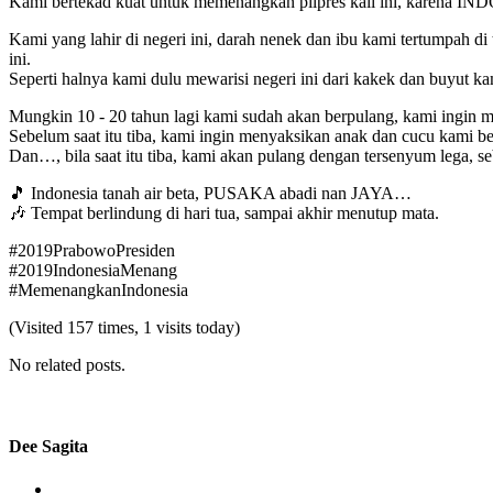
Kami bertekad kuat untuk memenangkan pilpres kali ini, kar
Kami yang lahir di negeri ini, darah nenek dan ibu kami tertumpah d
ini.
Seperti halnya kami dulu mewarisi negeri ini dari kakek dan buyut k
Mungkin 10 - 20 tahun lagi kami sudah akan berpulang, kami ingin men
Sebelum saat itu tiba, kami ingin menyaksikan anak dan cucu kami ber
Dan…, bila saat itu tiba, kami akan pulang dengan tersenyum l
🎵 Indonesia tanah air beta, PUSAKA abadi nan JAYA…
🎶 Tempat berlindung di hari tua, sampai akhir menutup mata.
#2019PrabowoPresiden
#2019IndonesiaMenang
#MemenangkanIndonesia
(Visited 157 times, 1 visits today)
No related posts.
Dee Sagita