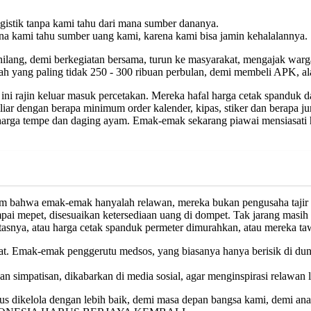
gistik tanpa kami tahu dari mana sumber dananya.
ena kami tahu sumber uang kami, karena kami bisa jamin kehalalannya.
ilang, demi berkegiatan bersama, turun ke masyarakat, mengajak warg
h yang paling tidak 250 - 300 ribuan perbulan, demi membeli APK, al
ni rajin keluar masuk percetakan. Mereka hafal harga cetak spanduk da
miliar dengan berapa minimum order kalender, kipas, stiker dan berap
 harga tempe dan daging ayam. Emak-emak sekarang piawai mensiasati 
m bahwa emak-emak hanyalah relawan, mereka bukan pengusaha tajir me
mpai mepet, disesuaikan ketersediaan uang di dompet. Tak jarang masih
snya, atau harga cetak spanduk permeter dimurahkan, atau mereka tawa
at. Emak-emak penggerutu medsos, yang biasanya hanya berisik di dunia 
an simpatisan, dikabarkan di media sosial, agar menginspirasi relawan 
dikelola dengan lebih baik, demi masa depan bangsa kami, demi ana