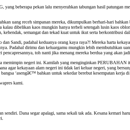
, yang beberapa pekan lalu menyerahkan tabungan hasil patungan mer
rahkan uang receh simpanan mereka, dikumpulkan berhari-hari bahkan
a kalau dibelikan kaos mungkin hanya terbeli setengah lusin kaos obl
, kehendak, semangat dan tekad kuat untuk ikut serta berkontribusi dal
n Sandi, padahal keduanya orang kaya raya?! Mereka harta kekayaan
manya. Padahal dirimu dan keluargamu mungkin lebih membutuhkan uan
ri pencapresannya, toh nanti jika menang mereka berdua yang akan jadi
dua memimpin negeri ini. Kamilah yang menginginkan PERUBAHAN it
na agar kekayaan alam negeri ini tidak lari keluar negeri, yang bers
leh bangsa ‘asengâ€™ bahkan untuk sekedar berebut kesempatan kerja di 
wapres kami.
sendiri. Dana segar apalagi, sama sekali tak ada. Kesana kemari harus 
i.