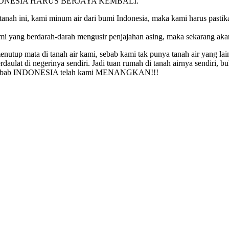
ena INDONESIA HARUS BERJAYA KEMBALI.
i tanah ini, kami minum air dari bumi Indonesia, maka kami harus pas
ami yang berdarah-darah mengusir penjajahan asing, maka sekarang aka
utup mata di tanah air kami, sebab kami tak punya tanah air yang lain 
daulat di negerinya sendiri. Jadi tuan rumah di tanah airnya sendiri, 
ega, sebab INDONESIA telah kami MENANGKAN!!!