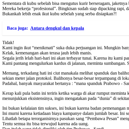
Sementara di kubu sebelah bisa mengutus kurir berseragam, jaketny
Mereka bekerja “profesional”. Bingkisan sudah siap dipacking rapi, d
Bukankah lebih enak ikut kubu sebelah yang serba disiapkan?!
Baca juga:
Antara dengkul dan kepala
Tidak!
Kami ingin ikut “menikmati” suka duka perjuangan ini. Mungkin bany
Kelak, kemenangan akan terasa jauh lebih manis.
Segala jerih lelah hari-hari ini akan terbayar tunai. Karena itu ka
Kami pantang mengulurkan kardus di jalanan, meminta sumbangan. S
Memang, terkadang hati ini ciut manakala melihat spanduk dan baliho p
sekian meter jalan protokol. Balihonya besar-besar terpampang di lokas
Padahal, banyak masyarakat bertanya : “mana spanduk Prabowo - Sandi
Kerap kali pula batin ini teriris ketika warga di akar rumput memint
menunjukkan eksistensinya, ingin mengatakan pada “dunia” di sekita
Ini bukan kelalaian tim sukses, ini bukan karena badan pemenanga
Ini murni karena ketiadaan biaya kampanye dalam jumlah besar. Ini 
Lihatlah betapa terorganisirnya pasukan sang “Pembawa Pesan” menga
Tentu semua itu bisa terwujud karena ada uang.
Dan itulah yang tidak dimiliki oleh tim Prabowo - Sandi.