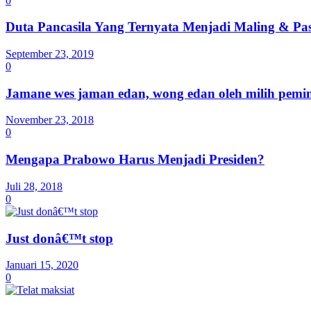
0
Duta Pancasila Yang Ternyata Menjadi Maling & P
September 23, 2019
0
Jamane wes jaman edan, wong edan oleh milih pem
November 23, 2018
0
Mengapa Prabowo Harus Menjadi Presiden?
Juli 28, 2018
0
Just donâ€™t stop
Januari 15, 2020
0