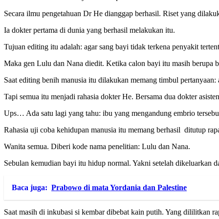
Secara ilmu pengetahuan Dr He dianggap berhasil. Riset yang dilaku
Ia dokter pertama di dunia yang berhasil melakukan itu.
Tujuan editing itu adalah: agar sang bayi tidak terkena penyakit ter
Maka gen Lulu dan Nana diedit. Ketika calon bayi itu masih berupa 
Saat editing benih manusia itu dilakukan memang timbul pertanyaan: a
Tapi semua itu menjadi rahasia dokter He. Bersama dua dokter asis
Ups… Ada satu lagi yang tahu: ibu yang mengandung embrio tersebu
Rahasia uji coba kehidupan manusia itu memang berhasil ditutup rapa
Wanita semua. Diberi kode nama penelitian: Lulu dan Nana.
Sebulan kemudian bayi itu hidup normal. Yakni setelah dikeluarkan da
Baca juga:
Prabowo di mata Yordania dan Palestine
Saat masih di inkubasi si kembar dibebat kain putih. Yang dililitkan r