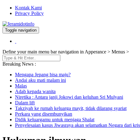
Kontak Kami
Privacy Policy
Toggle navigation
Berita dan Informasi Terkini
Jeramidotinfo
Define your main menu bar navigation in Apperance > Menus >
Breaking News :
Mengapa Jepang bisa maju?
Andai aku mati malam ini
Malas
Adab kepada wanita
Niretika : Antara janji Jokowi dan keluhan Sri Mulyani
Dalam lift
Takziyah ke rumah keluarga mayit, tidak dilarang syariat
Perkara yang disembunyikan
Didik keluargamu untuk menjaga Shalat
Penyelesaian kasus Jiwasraya akan selamatkan Negara dari kris