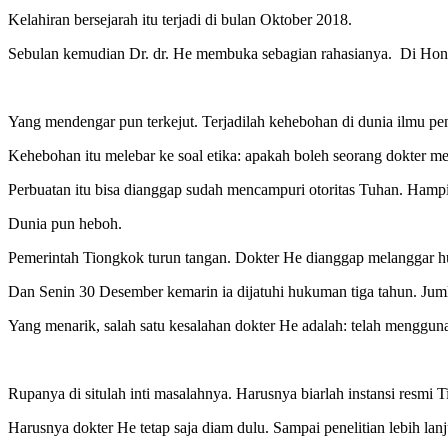
Kelahiran bersejarah itu terjadi di bulan Oktober 2018.
Sebulan kemudian Dr. dr. He membuka sebagian rahasianya. Di Hon
Yang mendengar pun terkejut. Terjadilah kehebohan di dunia ilmu p
Kehebohan itu melebar ke soal etika: apakah boleh seorang dokter me
Perbuatan itu bisa dianggap sudah mencampuri otoritas Tuhan. Hampir
Dunia pun heboh.
Pemerintah Tiongkok turun tangan. Dokter He dianggap melanggar huk
Dan Senin 30 Desember kemarin ia dijatuhi hukuman tiga tahun. Juml
Yang menarik, salah satu kesalahan dokter He adalah: telah menggunaka
Rupanya di situlah inti masalahnya. Harusnya biarlah instansi res
Harusnya dokter He tetap saja diam dulu. Sampai penelitian lebih la