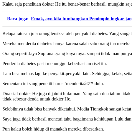
Kalau saja penelitian dokter He itu benar-benar berhasil, mungkin saja
Baca juga:
Emak, ayo kita tumbangkan Pemimpin ingkar jan
Betapa ratusan juta orang tersiksa oleh penyakit diabetes. Yang sangat
Mereka menderita diabetes hanya karena salah satu orang tua mereka 
Orang seperti Jaya Suprana -yang kaya raya- sampai tidak mau punya
Penderita diabetes pasti menunggu keberhasilan riset itu.
Lalu bisa meluas lagi ke penyakit-penyakit lain. Sehingga, kelak, seti
Sementara ini sang peneliti harus ‘menderitaâ€™ dulu.
Dua staf dokter He juga dijatuhi hukuman. Yang satu dua tahun tid
tidak sebesar denda untuk dokter He.
Selebihnya tidak bisa banyak diketahui. Media Tiongkok sangat ketat
Saya juga tidak berhasil mencari tahu bagaimana kehidupan Lulu dan
Pun kalau boleh hidup di manakah mereka dibesarkan.