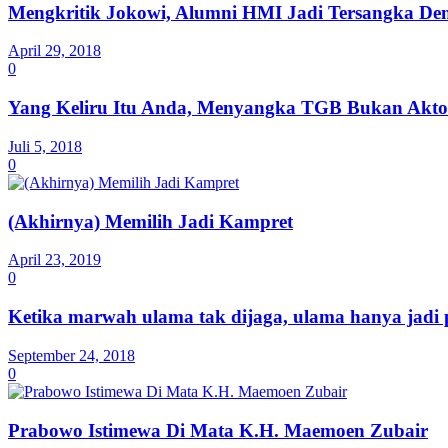
Mengkritik Jokowi, Alumni HMI Jadi Tersangka Den
April 29, 2018
0
Yang Keliru Itu Anda, Menyangka TGB Bukan Aktor
Juli 5, 2018
0
(Akhirnya) Memilih Jadi Kampret
April 23, 2019
0
Ketika marwah ulama tak dijaga, ulama hanya jadi 
September 24, 2018
0
Prabowo Istimewa Di Mata K.H. Maemoen Zubair