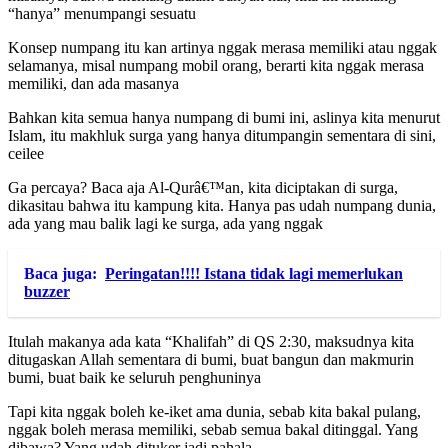
“hanya” menumpangi sesuatu
Konsep numpang itu kan artinya nggak merasa memiliki atau nggak
selamanya, misal numpang mobil orang, berarti kita nggak merasa
memiliki, dan ada masanya
Bahkan kita semua hanya numpang di bumi ini, aslinya kita menurut
Islam, itu makhluk surga yang hanya ditumpangin sementara di sini,
ceilee
Ga percaya? Baca aja Al-Qurâ€™an, kita diciptakan di surga,
dikasitau bahwa itu kampung kita. Hanya pas udah numpang dunia,
ada yang mau balik lagi ke surga, ada yang nggak
Baca juga:
Peringatan!!!! Istana tidak lagi memerlukan
buzzer
Itulah makanya ada kata “Khalifah” di QS 2:30, maksudnya kita
ditugaskan Allah sementara di bumi, buat bangun dan makmurin
bumi, buat baik ke seluruh penghuninya
Tapi kita nggak boleh ke-iket ama dunia, sebab kita bakal pulang,
nggak boleh merasa memiliki, sebab semua bakal ditinggal. Yang
dibawa? Yang udah dituker jadi pahala