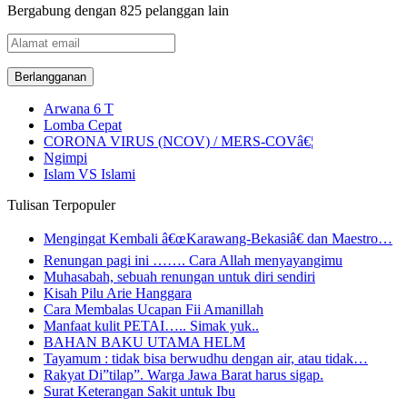
Bergabung dengan 825 pelanggan lain
Alamat
email
Arwana 6 T
Lomba Cepat
CORONA VIRUS (NCOV) / MERS-COVâ€¦
Ngimpi
Islam VS Islami
Tulisan Terpopuler
Mengingat Kembali â€œKarawang-Bekasiâ€ dan Maestro…
Renungan pagi ini ……. Cara Allah menyayangimu
Muhasabah, sebuah renungan untuk diri sendiri
Kisah Pilu Arie Hanggara
Cara Membalas Ucapan Fii Amanillah
Manfaat kulit PETAI….. Simak yuk..
BAHAN BAKU UTAMA HELM
Tayamum : tidak bisa berwudhu dengan air, atau tidak…
Rakyat Di”tilap”. Warga Jawa Barat harus sigap.
Surat Keterangan Sakit untuk Ibu