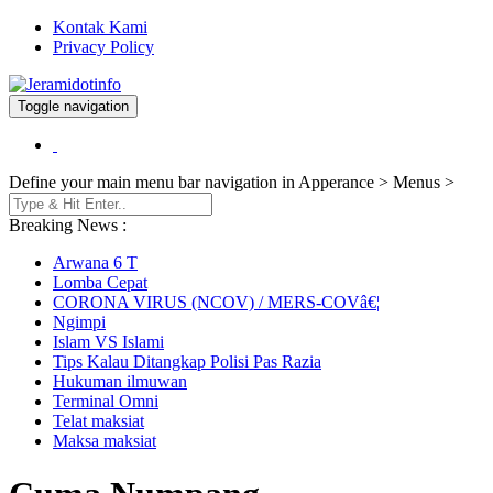
Kontak Kami
Privacy Policy
Toggle navigation
Berita dan Informasi Terkini
Jeramidotinfo
Define your main menu bar navigation in Apperance > Menus >
Breaking News :
Arwana 6 T
Lomba Cepat
CORONA VIRUS (NCOV) / MERS-COVâ€¦
Ngimpi
Islam VS Islami
Tips Kalau Ditangkap Polisi Pas Razia
Hukuman ilmuwan
Terminal Omni
Telat maksiat
Maksa maksiat