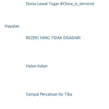
Dunia Lewat Tagar #China_is_terrorist
Menyambut gerhana bulan total
Juli 18, 2018
0
Hapalan
Di balik Pembantain Pekerja Trans-Papua,
REZEKI YANG TIDAK DISADARI
Jubir OPM Blak-Blakan
Desember 7, 2018
0
Halan-halan
Eksodus pengusaha Tionghoa ke kubu
Prabowo
Desember 8, 2018
0
Sampai Persatuan Itu Tiba
Plisss deh, bantuin JUAL PRODUK UMKM