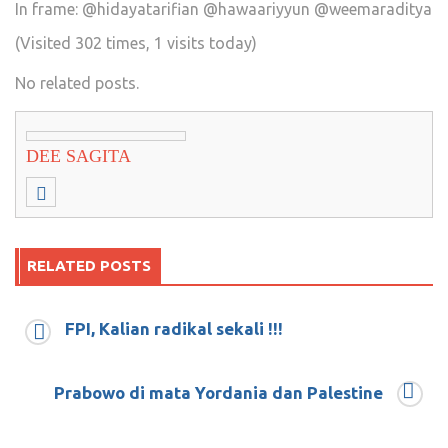
In frame: @hidayatarifian @hawaariyyun @weemaraditya
(Visited 302 times, 1 visits today)
No related posts.
DEE SAGITA
RELATED POSTS
FPI, Kalian radikal sekali !!!
Memberi sesuatu kepada orang lain itu ada
kenikmatan tersendiri yang tidak dapat
diutarakan dengan kata-kata
Prabowo di mata Yordania dan Palestine
Februari 14, 2019
0