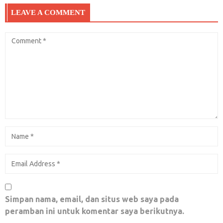
LEAVE A COMMENT
Surat terbuka Prabowo Subianto untuk seluruh
Rakyat Indonesia
September 25, 2018
0
10 Fakta dan Bukti Bitcoin Hanyalah
â€œSihirâ€ Belaka
Agustus 15, 2019
0
Simpan nama, email, dan situs web saya pada
Rizieqem Dellendam Esse
peramban ini untuk komentar saya berikutnya.