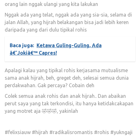
orang lain nggak ulangi yang kita lakukan
Nggak ada yang telat, nggak ada yang sia-sia, selama di
jalan Allah, yang hijrah belakangan bisa jadi lebih keren
daripada yang dari dulu tipikal rohis
Baca juga:
Ketawa Guling-Guling, Ada
â€˜Jokiâ€™ Capres!
Apalagi kalau yang tipikal rohis kerjasama mutualisme
sama anak hijrah, beh, greget deh, selesai semua dunia
perdakwahan. Gak percaya? Cobain deh
Colek semua anak rohis dan anak hijrah.. Dan abaikan
perut saya yang tak terkondisi, itu hanya ketidakcakapan
yang motret aja 🤣🤣🤣, yakinlah
#felixsiauw #hijrah #radikalisromantis #rohis #yukngaji