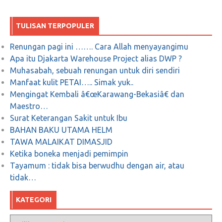
Agustus 21, 2018
0
TULISAN TERPOPULER
Renungan pagi ini ……. Cara Allah menyayangimu
Apa itu Djakarta Warehouse Project alias DWP ?
Bahaya Riba, Hutang berbunga
Muhasabah, sebuah renungan untuk diri sendiri
Manfaat kulit PETAI….. Simak yuk..
Februari 13, 2019
0
Mengingat Kembali â€œKarawang-Bekasiâ€ dan
Maestro…
Surat Keterangan Sakit untuk Ibu
BAHAN BAKU UTAMA HELM
TAWA MALAIKAT DIMASJID
Ketika boneka menjadi pemimpin
Tayamum : tidak bisa berwudhu dengan air, atau
tidak…
KATEGORI
Kategori