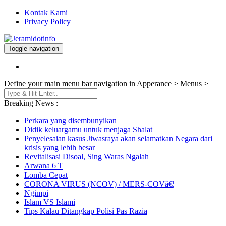
Kontak Kami
Privacy Policy
Toggle navigation
Berita dan Informasi Terkini
Jeramidotinfo
Define your main menu bar navigation in Apperance > Menus >
Breaking News :
Perkara yang disembunyikan
Didik keluargamu untuk menjaga Shalat
Penyelesaian kasus Jiwasraya akan selamatkan Negara dari
krisis yang lebih besar
Revitalisasi Disoal, Sing Waras Ngalah
Arwana 6 T
Lomba Cepat
CORONA VIRUS (NCOV) / MERS-COVâ€¦
Ngimpi
Islam VS Islami
Tips Kalau Ditangkap Polisi Pas Razia