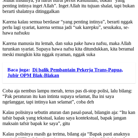
Shalat misalnya, ya harus nurut persis Rasulullah, bukan “yang
penting intinya inget Allah”. Inget Allah itu tujuan shalat, tapi bukan
berarti shalatnya ditinggalkan
Karena kalau semua berdasar “yang penting intinya”, berarti nggak
perlu lagi syariat, karena semua jadi “sak karepku”, sesukaku, se-
hawa nafsuku
Karena manusia itu lemah, dan suka pake hawa nafsu, maka Allah
turunkan syariat. Supaya hawa nafsu kita ditundukkan, kita beramal
meski mungkin kita nggak nyaman, nggak suka
Baca juga:
Di balik Pembantain Pekerja Trans-Papua,
Jubir OPM Blak-Blakan
Coba aja nembus lampu merah, terus pas di-stop polisi, lalu bilang:
“Pak peraturan itu kan intinta supaya selamat, lha ini saya
ngelanggar, tapi intinya kan selamat”, coba deh
Kalau polisinya sebutin aturan dan pasal-pasal, bilangin aja: “Itu kan
tafsir bapak yang tekstual, kalau saya kontekstual, bapak jangan
maksain tafsir bapak ke saya”, gitu
Kalau polisinya masih ga terima, bilang aja “Bapak pasti anaknya