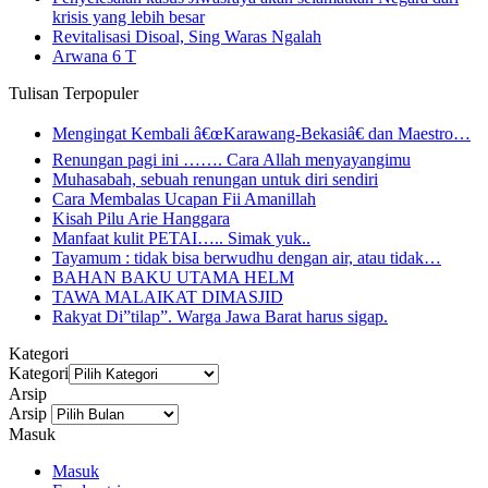
krisis yang lebih besar
Revitalisasi Disoal, Sing Waras Ngalah
Arwana 6 T
Tulisan Terpopuler
Mengingat Kembali â€œKarawang-Bekasiâ€ dan Maestro…
Renungan pagi ini ……. Cara Allah menyayangimu
Muhasabah, sebuah renungan untuk diri sendiri
Cara Membalas Ucapan Fii Amanillah
Kisah Pilu Arie Hanggara
Manfaat kulit PETAI….. Simak yuk..
Tayamum : tidak bisa berwudhu dengan air, atau tidak…
BAHAN BAKU UTAMA HELM
TAWA MALAIKAT DIMASJID
Rakyat Di”tilap”. Warga Jawa Barat harus sigap.
Kategori
Kategori
Arsip
Arsip
Masuk
Masuk