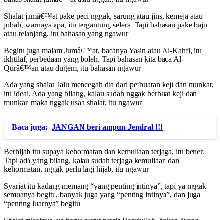
Shalat jumâ€™at pake peci nggak, sarung atau jins, kemeja atau
jubah, warnaya apa, itu tergantung selera. Tapi bahasan pake baju
atau telanjang, itu bahasan yang ngawur
Begitu juga malam Jumâ€™at, bacanya Yasin atau Al-Kahfi, itu
ikhtilaf, perbedaan yang boleh. Tapi bahasan kita baca Al-
Qurâ€™an atau dugem, itu bahasan ngawur
Ada yang shalat, lalu mencegah dia dari perbuatan keji dan munkar,
itu ideal. Ada yang bilang, kalau sudah nggak berbuat keji dan
munkar, maka nggak usah shalat, itu ngawur
Baca juga:
JANGAN beri ampun Jendral !!!
Berhijab itu supaya kehormatan dan kemuliaan terjaga, itu bener.
Tapi ada yang bilang, kalau sudah terjaga kemuliaan dan
kehormatan, nggak perlu lagi hijab, itu ngawur
Syariat itu kadang memang “yang penting intinya”, tapi ya nggak
semuanya begitu, banyak juga yang “penting intinya”, dan juga
“penting luarnya” begitu