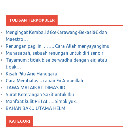
Muda
September 12, 2018
0
TULISAN TERPOPULER
Mengingat Kembali â€œKarawang-Bekasiâ€ dan
Rezeki Tercukupi Setelah Masuk Penjara
Maestro…
Renungan pagi ini ……. Cara Allah menyayangimu
April 23, 2018
0
Muhasabah, sebuah renungan untuk diri sendiri
Tayamum : tidak bisa berwudhu dengan air, atau
tidak…
Kisah Pilu Arie Hanggara
Cara Membalas Ucapan Fii Amanillah
TAWA MALAIKAT DIMASJID
Surat Keterangan Sakit untuk Ibu
Manfaat kulit PETAI….. Simak yuk..
BAHAN BAKU UTAMA HELM
KATEGORI