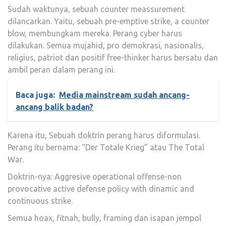
Sudah waktunya, sebuah counter meassurement
dilancarkan. Yaitu, sebuah pre-emptive strike, a counter
blow, membungkam mereka. Perang cyber harus
dilakukan. Semua mujahid, pro demokrasi, nasionalis,
religius, patriot dan positif free-thinker harus bersatu dan
ambil peran dalam perang ini.
Baca juga:
Media mainstream sudah ancang-
ancang balik badan?
Karena itu, Sebuah doktrin perang harus diformulasi.
Perang itu bernama: “Der Totale Krieg” atau The Total
War.
Doktrin-nya: Aggresive operational offense-non
provocative active defense policy with dinamic and
continuous strike.
Semua hoax, fitnah, bully, framing dan isapan jempol