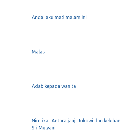
Imigrasi di Soetta
Juli 24, 2018
0
Andai aku mati malam ini
Dalam lift
Malas
Februari 6, 2020
0
Posisi Indonesia Terancam?,
Adab kepada wanita
#2019GantiPresiden
Juni 6, 2018
0
Niretika : Antara janji Jokowi dan keluhan
Jalan Tol I: Saya Memilih Bersama Kaum
Sri Mulyani