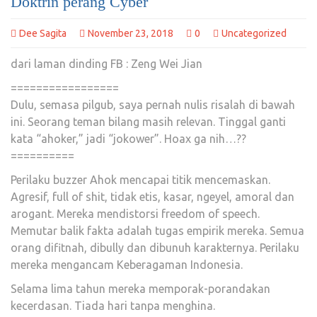
Doktrin perang Cyber
Dee Sagita
November 23, 2018
0
Uncategorized
dari laman dinding FB : Zeng Wei Jian
=================
Dulu, semasa pilgub, saya pernah nulis risalah di bawah
ini. Seorang teman bilang masih relevan. Tinggal ganti
kata “ahoker,” jadi “jokower”. Hoax ga nih…??
==========
Perilaku buzzer Ahok mencapai titik mencemaskan.
Agresif, full of shit, tidak etis, kasar, ngeyel, amoral dan
arogant. Mereka mendistorsi freedom of speech.
Memutar balik fakta adalah tugas empirik mereka. Semua
orang difitnah, dibully dan dibunuh karakternya. Perilaku
mereka mengancam Keberagaman Indonesia.
Selama lima tahun mereka memporak-porandakan
kecerdasan. Tiada hari tanpa menghina.