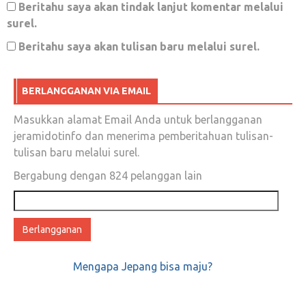
Beritahu saya akan tindak lanjut komentar melalui
Desember 31, 2018
0
surel.
Beritahu saya akan tulisan baru melalui surel.
Adakah hukuman disiplin tanggung renteng?
BERLANGGANAN VIA EMAIL
Oktober 15, 2019
0
Masukkan alamat Email Anda untuk berlangganan
jeramidotinfo dan menerima pemberitahuan tulisan-
tulisan baru melalui surel.
Kalo Emak-emak sudah bergerak, kelar idup
Bergabung dengan 824 pelanggan lain
loe ……..
Alamat
email
Agustus 16, 2018
0
Mengapa Jepang bisa maju?
Permudah Jemaah Indonesia, Arab Saudi Buka