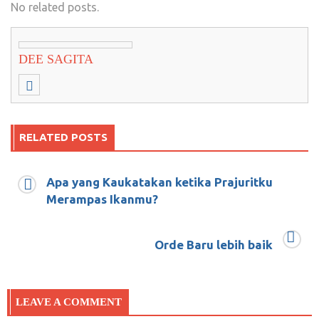
No related posts.
DEE SAGITA
RELATED POSTS
Apa yang Kaukatakan ketika Prajuritku
Menangkan Ghazwul Fikr di Layar Bioskop
Merampas Ikanmu?
November 8, 2018
0
Orde Baru lebih baik
Presiden kehilangan kontrol terhadap anak
LEAVE A COMMENT
buahnya?