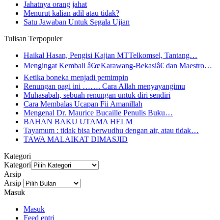
Jahatnya orang jahat
Menurut kalian adil atau tidak?
Satu Jawaban Untuk Segala Ujian
Tulisan Terpopuler
Haikal Hasan, Pengisi Kajian MTTelkomsel, Tantang…
Mengingat Kembali â€œKarawang-Bekasiâ€ dan Maestro…
Ketika boneka menjadi pemimpin
Renungan pagi ini ……. Cara Allah menyayangimu
Muhasabah, sebuah renungan untuk diri sendiri
Cara Membalas Ucapan Fii Amanillah
Mengenal Dr. Maurice Bucaille Penulis Buku…
BAHAN BAKU UTAMA HELM
Tayamum : tidak bisa berwudhu dengan air, atau tidak…
TAWA MALAIKAT DIMASJID
Kategori
Kategori
Arsip
Arsip
Masuk
Masuk
Feed entri