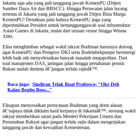
Jakarta saja ada yang jadi tanggung jawab KemenPU (Ditjen
Sumber Daya Air dan BBSCC). Hingga Perawatan jalan layang
tertentu di Jakarta yang jadi tanggung jawab Ditjen Bina Marga
KemenPU! Demikian pula halnya KemenPU juga yang
diperintahkan Presiden untuk bertanggungjawab soal infrastruktur
Asian Games di Jakarta, mulai dari urusan venue hingga Wisma
Atlet.
Elisa menghimbau sebagai wakil rakyat Budiman harusnya dorong
agar KemenPU dan Pemprov DKI serta Bodetabekpunjur bersinergi
lebih baik utk menyelesaikan banyak masalah megapolitan. Dari
soal manajemen DAS, jaringan jalan hingga pertahanan pesisir.
Bukan malah diminta â€˜jangan terlalu rajinâ€™.
Baca juga:
Sindiran Telak Buat Prabowo; "Oke Deh
Kalau Begitu Boss..."
Elisapun menyesalkan pernyataan Budiman yang demi alasan
â€˜supaya tidak diklaim hasil kerjanya di Jakartaâ€™, seorang wakil
rakyat memberikan saran pada Menteri Pekerjaan Umum dan
Perumahan Rakyat agar jangan terlalu rajin dalam mengerjakan
tanggung jawab dan kewajiban Kementerian.