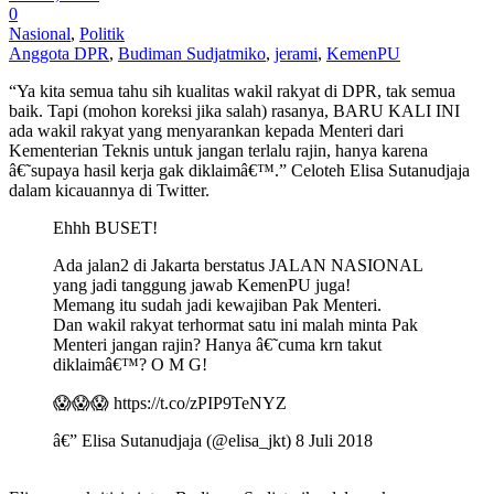
0
Nasional
,
Politik
Anggota DPR
,
Budiman Sudjatmiko
,
jerami
,
KemenPU
“Ya kita semua tahu sih kualitas wakil rakyat di DPR, tak semua
baik. Tapi (mohon koreksi jika salah) rasanya, BARU KALI INI
ada wakil rakyat yang menyarankan kepada Menteri dari
Kementerian Teknis untuk jangan terlalu rajin, hanya karena
â€˜supaya hasil kerja gak diklaimâ€™.” Celoteh Elisa Sutanudjaja
dalam kicauannya di Twitter.
Ehhh BUSET!
Ada jalan2 di Jakarta berstatus JALAN NASIONAL
yang jadi tanggung jawab KemenPU juga!
Memang itu sudah jadi kewajiban Pak Menteri.
Dan wakil rakyat terhormat satu ini malah minta Pak
Menteri jangan rajin? Hanya â€˜cuma krn takut
diklaimâ€™? O M G!
😱😱😱 https://t.co/zPIP9TeNYZ
â€” Elisa Sutanudjaja (@elisa_jkt) 8 Juli 2018