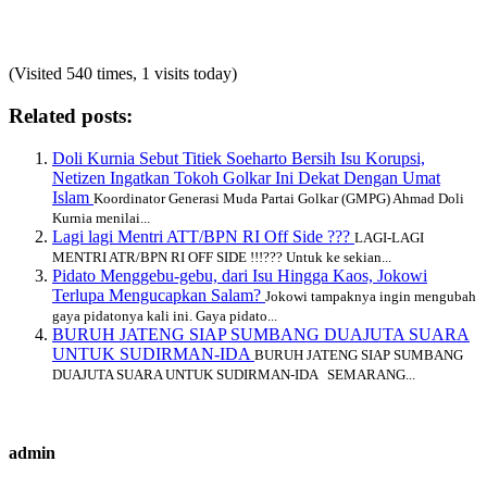
(Visited 540 times, 1 visits today)
Related posts:
Doli Kurnia Sebut Titiek Soeharto Bersih Isu Korupsi,
Netizen Ingatkan Tokoh Golkar Ini Dekat Dengan Umat
Islam
Koordinator Generasi Muda Partai Golkar (GMPG) Ahmad Doli
Kurnia menilai...
Lagi lagi Mentri ATT/BPN RI Off Side ???
LAGI-LAGI
MENTRI ATR/BPN RI OFF SIDE !!!??? Untuk ke sekian...
Pidato Menggebu-gebu, dari Isu Hingga Kaos, Jokowi
Terlupa Mengucapkan Salam?
Jokowi tampaknya ingin mengubah
gaya pidatonya kali ini. Gaya pidato...
BURUH JATENG SIAP SUMBANG DUAJUTA SUARA
UNTUK SUDIRMAN-IDA
BURUH JATENG SIAP SUMBANG
DUAJUTA SUARA UNTUK SUDIRMAN-IDA SEMARANG...
admin