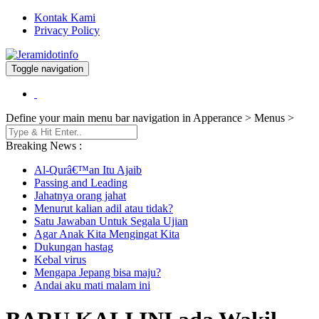
Kontak Kami
Privacy Policy
Toggle navigation
Berita dan Informasi Terkini
Jeramidotinfo
Define your main menu bar navigation in Apperance > Menus >
Breaking News :
Al-Qurâ€™an Itu Ajaib
Passing and Leading
Jahatnya orang jahat
Menurut kalian adil atau tidak?
Satu Jawaban Untuk Segala Ujian
Agar Anak Kita Mengingat Kita
Dukungan hastag
Kebal virus
Mengapa Jepang bisa maju?
Andai aku mati malam ini