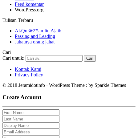
Feed komentar
WordPress.org
Tulisan Terbaru
Al-Qurâ€™an Itu Ajaib
Passing and Leading
Jahatnya orang jahat
Cari
Cari untuk:
Kontak Kami
Privacy Policy
© 2018 Jeramidotinfo - WordPress Theme : by Sparkle Themes
Create Account