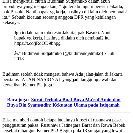
Elisa mengkritisi ciutan Budiman Sudjatmiko dalam akun
pribadinya yang mengatakan, “Jgn terlalu rajin mberesin Jakarta,
pak Basuki. Nanti bapak yg kerja, hasilnya diklaim oleh pembual2
itu.” Sebuah kicauan seorang anggota DPR yang kehilangan
kelasnya.
Jgn terlalu rajin mberesin Jakarta, pak Basuki. Nanti
bapak yg kerja, hasilnya diklaim oleh pembual2 itu.
https://t.co/jRdOD9bhpg
â€” Budiman Sudjatmiko (@budimandjatmiko) 7 Juli
2018
Budiman seolah tidak mengerti bahwa Ada jalan-jalan di Jakarta
berstatus JALAN NASIONAL yang jadi tanggungjawab dan
kewajiban KemenPU juga.
Baca juga:
Surat Terbuka Buat Buya Ma'ruf Amin dan
Buya Din Syamsudin; Kekuatan Ulama pada Istiqamah
Elisa memberi contoh betapa indahnya kloset di rusunawa pasca
penggusuran paksa. Rusunawa Jatinegara Barat dan Rawa Bebek
tersebut dibangun KemenPU! Begitu pula 13 sungai yang lewat