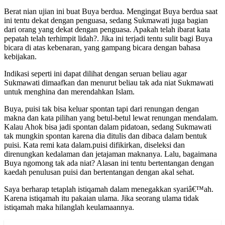
Berat nian ujian ini buat Buya berdua. Mengingat Buya berdua saat
ini tentu dekat dengan penguasa, sedang Sukmawati juga bagian
dari orang yang dekat dengan penguasa. Apakah telah ibarat kata
pepatah telah terhimpit lidah?. Jika ini terjadi tentu sulit bagi Buya
bicara di atas kebenaran, yang gampang bicara dengan bahasa
kebijakan.
Indikasi seperti ini dapat dilihat dengan seruan beliau agar
Sukmawati dimaafkan dan menurut beliau tak ada niat Sukmawati
untuk menghina dan merendahkan Islam.
Buya, puisi tak bisa keluar spontan tapi dari renungan dengan
makna dan kata pilihan yang betul-betul lewat renungan mendalam.
Kalau Ahok bisa jadi spontan dalam pidatoan, sedang Sukmawati
tak mungkin spontan karena dia ditulis dan dibaca dalam bentuk
puisi. Kata remi kata dalam.puisi difikirkan, diseleksi dan
direnungkan kedalaman dan jetajaman maknanya. Lalu, bagaimana
Buya ngomong tak ada niat? Alasan ini tentu bertentangan dengan
kaedah penulusan puisi dan bertentangan dengan akal sehat.
Saya berharap tetaplah istiqamah dalam menegakkan syariâ€™ah.
Karena istiqamah itu pakaian ulama. Jika seorang ulama tidak
istiqamah maka hilanglah keulamaannya.