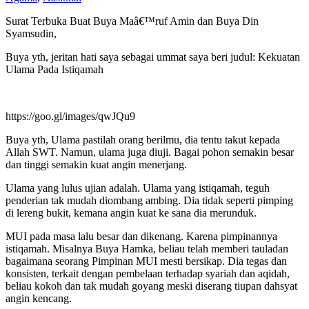
Surat Terbuka Buat Buya Maâ€™ruf Amin dan Buya Din
Syamsudin,
Buya yth, jeritan hati saya sebagai ummat saya beri judul: Kekuatan
Ulama Pada Istiqamah
https://goo.gl/images/qwJQu9
Buya yth, Ulama pastilah orang berilmu, dia tentu takut kepada
Allah SWT. Namun, ulama juga diuji. Bagai pohon semakin besar
dan tinggi semakin kuat angin menerjang.
Ulama yang lulus ujian adalah. Ulama yang istiqamah, teguh
penderian tak mudah diombang ambing. Dia tidak seperti pimping
di lereng bukit, kemana angin kuat ke sana dia merunduk.
MUI pada masa lalu besar dan dikenang. Karena pimpinannya
istiqamah. Misalnya Buya Hamka, beliau telah memberi tauladan
bagaimana seorang Pimpinan MUI mesti bersikap. Dia tegas dan
konsisten, terkait dengan pembelaan terhadap syariah dan aqidah,
beliau kokoh dan tak mudah goyang meski diserang tiupan dahsyat
angin kencang.