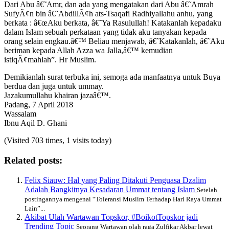
Dari Abu â€˜Amr, dan ada yang mengatakan dari Abu â€˜Amrah
SufyÃ¢n bin â€˜AbdillÃ¢h ats-Tsaqafi Radhiyallahu anhu, yang
berkata : â€œAku berkata, â€˜Ya Rasulullah! Katakanlah kepadaku
dalam Islam sebuah perkataan yang tidak aku tanyakan kepada
orang selain engkau.â€™ Beliau menjawab, â€˜Katakanlah, â€˜Aku
beriman kepada Allah Azza wa Jalla,â€™ kemudian
istiqÃ¢mahlah”. Hr Muslim.
Demikianlah surat terbuka ini, semoga ada manfaatnya untuk Buya
berdua dan juga untuk ummay.
Jazakumullahu khairan jazaâ€™.
Padang, 7 April 2018
Wassalam
Ibnu Aqil D. Ghani
(Visited 703 times, 1 visits today)
Related posts:
Felix Siauw: Hal yang Paling Ditakuti Penguasa Dzalim
Adalah Bangkitnya Kesadaran Ummat tentang Islam
Setelah
postingannya mengenai “Toleransi Muslim Terhadap Hari Raya Ummat
Lain”...
Akibat Ulah Wartawan Topskor, #BoikotTopskor jadi
Trending Topic
Seorang Wartawan olah raga Zulfikar Akbar lewat