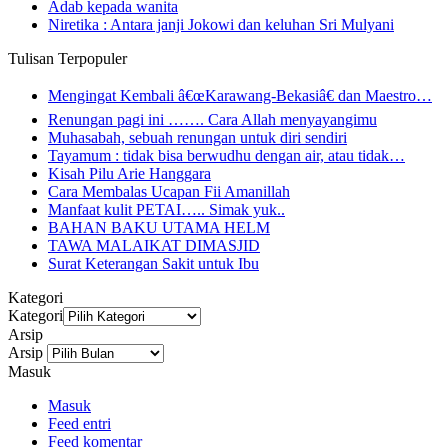
Adab kepada wanita
Niretika : Antara janji Jokowi dan keluhan Sri Mulyani
Tulisan Terpopuler
Mengingat Kembali â€œKarawang-Bekasiâ€ dan Maestro…
Renungan pagi ini ……. Cara Allah menyayangimu
Muhasabah, sebuah renungan untuk diri sendiri
Tayamum : tidak bisa berwudhu dengan air, atau tidak…
Kisah Pilu Arie Hanggara
Cara Membalas Ucapan Fii Amanillah
Manfaat kulit PETAI….. Simak yuk..
BAHAN BAKU UTAMA HELM
TAWA MALAIKAT DIMASJID
Surat Keterangan Sakit untuk Ibu
Kategori
Kategori
Arsip
Arsip
Masuk
Masuk
Feed entri
Feed komentar