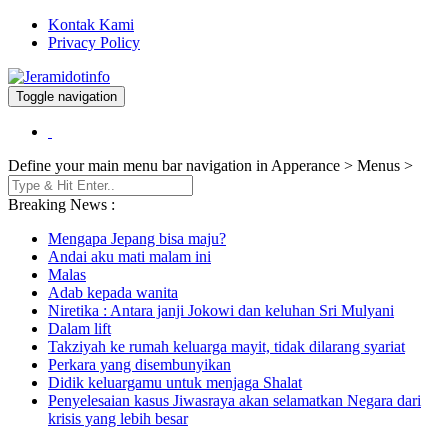
Kontak Kami
Privacy Policy
Toggle navigation
Berita dan Informasi Terkini
Jeramidotinfo
Define your main menu bar navigation in Apperance > Menus >
Breaking News :
Mengapa Jepang bisa maju?
Andai aku mati malam ini
Malas
Adab kepada wanita
Niretika : Antara janji Jokowi dan keluhan Sri Mulyani
Dalam lift
Takziyah ke rumah keluarga mayit, tidak dilarang syariat
Perkara yang disembunyikan
Didik keluargamu untuk menjaga Shalat
Penyelesaian kasus Jiwasraya akan selamatkan Negara dari
krisis yang lebih besar