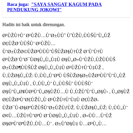
Baca juga:
"SAYA SANGAT KAGUM PADA
PENDUKUNG JOKOWI"
Hadits ini baik untuk direnungan.
Ø¹ÙŽÙ†Ù’ Ø¹ÙŽÙ…Ù’Ø±ÙÙˆ ÙˆÙŽÙ‚ÙÙŠÙ’Ù„ÙŽ
Ø£ÙŽØ¨ÙÙŠÙ’ Ø¹ÙŽÙ…
Ù’Ø±ÙŽØ©ÙŽØ³ÙÙÙ’ÙŠÙŽØ§Ù†ÙŽ Ø¨Ù’Ù†Ù
Ø¹ÙŽØ¨Ù’Ø¯ÙØ§Ù„Ù„Ù‡Ù Ø§Ù„Ø«Ù‘ÙŽÙ‚ÙŽÙÙÙŠ
Ø±ÙŽØ¶ÙÙŠÙŽ Ø§Ù„Ù„Ù‡Ù Ø¹ÙŽÙ†Ù’Ù‡ÙŽ ,
Ù‚ÙŽØ§Ù„ÙŽ: Ù‚ÙÙ„Ù’ØªÙ ÙŠÙŽØ§Ø±ÙŽØ³ÙÙˆÙ’Ù„ÙŽ
Ø§Ù„Ù„Ù‡Ù , Ù‚ÙÙ„Ù’ Ù„ÙÙŠÙ’ ÙÙÙŠÙ’
Ø§Ù’Ù„Ø¥ÙØ³Ù’Ù„Ø§ÙŽÙ…Ù Ù‚ÙŽÙˆÙ’Ù„Ø§Ù‹ , Ù„Ø§ÙŽ
Ø£ÙŽØ³Ù’Ø£ÙŽÙ„Ù Ø¹ÙŽÙ†Ù’Ù‡Ù Ø£ÙŽØ­
ÙŽØ¯Ù‹Ø§ØºÙŽÙŠÙ’Ø±ÙŽÙƒÙŽ. Ù‚ÙŽØ§Ù„ÙŽ: Ù‚ÙÙ„Ù’
Ø¢Ù…ÙŽÙ†Ù’ØªÙ Ø¨ÙØ§Ù„Ù„Ù‡Ù , Ø«ÙÙ…Ù‘ÙŽ
Ø§Ø³Ù’ØªÙŽÙ‚ÙÙ…Ù’ . Ø±ÙˆØ§Ù‡ Ù…Ø³Ù„Ù…