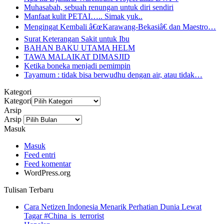
Muhasabah, sebuah renungan untuk diri sendiri
Manfaat kulit PETAI….. Simak yuk..
Mengingat Kembali â€œKarawang-Bekasiâ€ dan Maestro…
Surat Keterangan Sakit untuk Ibu
BAHAN BAKU UTAMA HELM
TAWA MALAIKAT DIMASJID
Ketika boneka menjadi pemimpin
Tayamum : tidak bisa berwudhu dengan air, atau tidak…
Kategori
Kategori
Arsip
Arsip
Masuk
Masuk
Feed entri
Feed komentar
WordPress.org
Tulisan Terbaru
Cara Netizen Indonesia Menarik Perhatian Dunia Lewat
Tagar #China_is_terrorist