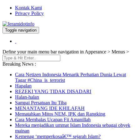
Kontak Kami
Privacy Policy
Toggle navigation
Berita dan Informasi Terkini
Jeramidotinfo
Define your main menu bar navigation in Apperance > Menus >
Breaking News :
Cara Netizen Indonesia Menarik Perhatian Dunia Lewat
Tagar #China_is_terrorist
Hapalan
REZEKI YANG TIDAK DISADARI
Halan-halan
Sampai Persatuan Itu Tiba
MENANTANG IDE KHILAFAH
Mematahkan Mitos NEM, IPK dan Rangking
Cara Membalas Ucapan Fii Amanillah
Mereka menjadikan ummat Islam Indonesia sebagai obyek
mainan
Kemenag ‘memperkosaâ€™ sejarah Islam?