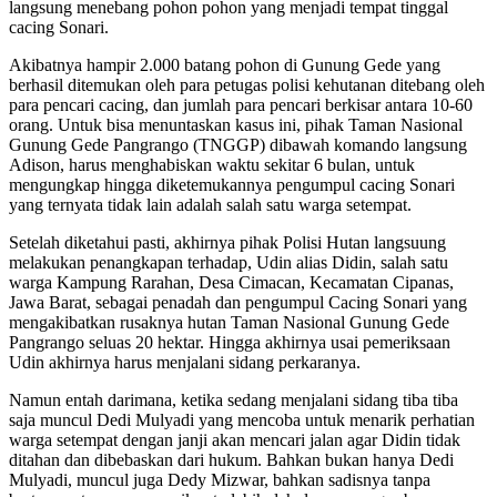
langsung menebang pohon pohon yang menjadi tempat tinggal
cacing Sonari.
Akibatnya hampir 2.000 batang pohon di Gunung Gede yang
berhasil ditemukan oleh para petugas polisi kehutanan ditebang oleh
para pencari cacing, dan jumlah para pencari berkisar antara 10-60
orang. Untuk bisa menuntaskan kasus ini, pihak Taman Nasional
Gunung Gede Pangrango (TNGGP) dibawah komando langsung
Adison, harus menghabiskan waktu sekitar 6 bulan, untuk
mengungkap hingga diketemukannya pengumpul cacing Sonari
yang ternyata tidak lain adalah salah satu warga setempat.
Setelah diketahui pasti, akhirnya pihak Polisi Hutan langsuung
melakukan penangkapan terhadap, Udin alias Didin, salah satu
warga Kampung Rarahan, Desa Cimacan, Kecamatan Cipanas,
Jawa Barat, sebagai penadah dan pengumpul Cacing Sonari yang
mengakibatkan rusaknya hutan Taman Nasional Gunung Gede
Pangrango seluas 20 hektar. Hingga akhirnya usai pemeriksaan
Udin akhirnya harus menjalani sidang perkaranya.
Namun entah darimana, ketika sedang menjalani sidang tiba tiba
saja muncul Dedi Mulyadi yang mencoba untuk menarik perhatian
warga setempat dengan janji akan mencari jalan agar Didin tidak
ditahan dan dibebaskan dari hukum. Bahkan bukan hanya Dedi
Mulyadi, muncul juga Dedy Mizwar, bahkan sadisnya tanpa