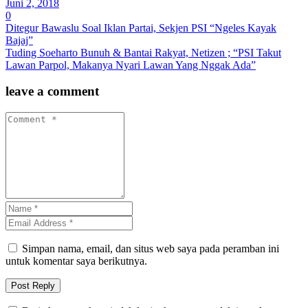
Juni 2, 2018
0
Ditegur Bawaslu Soal Iklan Partai, Sekjen PSI “Ngeles Kayak
Bajaj”
Tuding Soeharto Bunuh & Bantai Rakyat, Netizen ; “PSI Takut
Lawan Parpol, Makanya Nyari Lawan Yang Nggak Ada”
leave a comment
Simpan nama, email, dan situs web saya pada peramban ini
untuk komentar saya berikutnya.