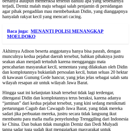
bertanya ataupun memeriksa terlebih dahulu apa yang sebenarnya
terjadi, Demiz malah maju sebagai salah penjamin di persidangan
agar pihak pengadilan mau membebaskan Didin, yang dianggapnya
hanyalah rakyat kecil yang mencari cacing.
Baca juga:
MENANTI POLISI MENANGKAP
MOELDOKO
Akhirnya Adison beserta anggotanya hanya bisa pasrah, dengan
munculnya kedua pejabat daerah tersebut, bahkan pihaknya justru
seakan akan menjadi tertuduh karena mengganggu mata
pencaharian masyarakat kecil, sementara yang dilakukan oleh Didin
dan komplotannya bukianlah persoalan kecil, hutan seluas 20 hektar
di kawasan Gunung Gede hancur, yang jelas jelas sebagai salah satu
wilayah resapan air untuk wilayah Jawa Barat.
Hingga saat ini kelanjutan kisah tersebut tidak lagi terdengar,
ditengarai Didin dan komplotannya terus beraksi, karena adanya
“jaminan” dari kedua pejabat tersebut, yang kini sedang menikmati
pertarungan Cagub dan Cawagub Jawa Barat, yang tidak mereka
sadari jika perbuatan mereka, justru secara tidak langsung ikut
membantu para mafia mafia penyelundup Trenggiling dari Indonesia
ke China. Dan bukan tidak mungkin Demiz dan Dedi Mulyadi
tanpa sadar juga sudah ikut mengajarkan masyarakat untuk