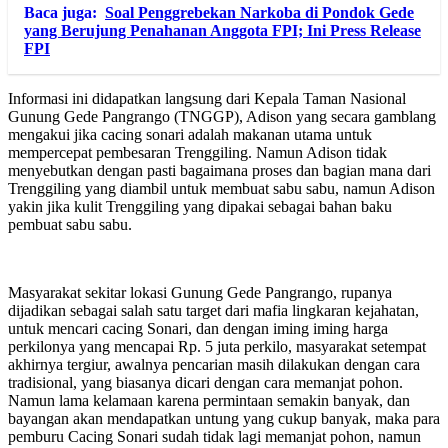
Baca juga:
Soal Penggrebekan Narkoba di Pondok Gede
yang Berujung Penahanan Anggota FPI; Ini Press Release
FPI
Informasi ini didapatkan langsung dari Kepala Taman Nasional
Gunung Gede Pangrango (TNGGP), Adison yang secara gamblang
mengakui jika cacing sonari adalah makanan utama untuk
mempercepat pembesaran Trenggiling. Namun Adison tidak
menyebutkan dengan pasti bagaimana proses dan bagian mana dari
Trenggiling yang diambil untuk membuat sabu sabu, namun Adison
yakin jika kulit Trenggiling yang dipakai sebagai bahan baku
pembuat sabu sabu.
Masyarakat sekitar lokasi Gunung Gede Pangrango, rupanya
dijadikan sebagai salah satu target dari mafia lingkaran kejahatan,
untuk mencari cacing Sonari, dan dengan iming iming harga
perkilonya yang mencapai Rp. 5 juta perkilo, masyarakat setempat
akhirnya tergiur, awalnya pencarian masih dilakukan dengan cara
tradisional, yang biasanya dicari dengan cara memanjat pohon.
Namun lama kelamaan karena permintaan semakin banyak, dan
bayangan akan mendapatkan untung yang cukup banyak, maka para
pemburu Cacing Sonari sudah tidak lagi memanjat pohon, namun