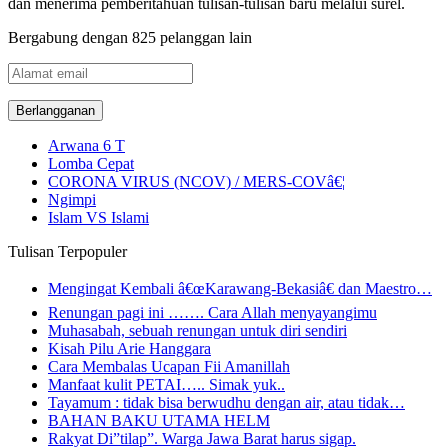
dan menerima pemberitahuan tulisan-tulisan baru melalui surel.
Bergabung dengan 825 pelanggan lain
Alamat
email
Arwana 6 T
Lomba Cepat
CORONA VIRUS (NCOV) / MERS-COVâ€¦
Ngimpi
Islam VS Islami
Tulisan Terpopuler
Mengingat Kembali â€œKarawang-Bekasiâ€ dan Maestro…
Renungan pagi ini ……. Cara Allah menyayangimu
Muhasabah, sebuah renungan untuk diri sendiri
Kisah Pilu Arie Hanggara
Cara Membalas Ucapan Fii Amanillah
Manfaat kulit PETAI….. Simak yuk..
Tayamum : tidak bisa berwudhu dengan air, atau tidak…
BAHAN BAKU UTAMA HELM
Rakyat Di”tilap”. Warga Jawa Barat harus sigap.