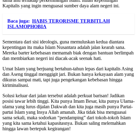
sama anti terhadap perkembangan Islam. Itulah kepentingan
Kapitalis yang ingin menguasai sumber daya alam negeri ini.
Baca juga:
HABIS TERORISME TERBITLAH
ISLAMOPHOBIA
Sementara dari sisi ideologis, guna memuluskan kedua diantara
kepentingan itu maka Islam Nusantara adalah jalan kearah sana.
Mereka barter kebebasan memamah biak dengan bantuan berlimpah
dan membiarkan negeri ini diacak-acak seenak hati.
Umat Islam yang berjuang bertahun-tahun lepas dari kapitalis Asing
dan Aseng tinggal menggigit jari. Bukan hanya kekayaan alam yang
dikuras sampai mati, tapi juga pengekangan kebebasan hingga
kiriminalisasi.
Solusi keluar dari jalan tersebut adalah perkuat barisan! Jadikan
posisi tawar lebih tinggi. Kita punya Imam Besar, kita punya Ulama-
ulama yang lurus dijalan Dakwah dan kita juga masih punya Partai-
partai Islam yang Insya Allah amanah. Jika tidak bisa menguasai
sama sekali, maka sodorkan “pendamping” dari tokoh-tokoh Islam
yang kita sama ketahui kapasitasnya. Bukan saling melemahkan
hingga lawan bertepuk kegirangan!