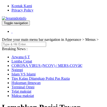
Kontak Kami
Privacy Policy
Toggle navigation
Berita dan Informasi Terkini
Jeramidotinfo
Define your main menu bar navigation in Apperance > Menus >
Breaking News :
Arwana 6 T
Lomba Cepat
CORONA VIRUS (NCOV) / MERS-COVâ€¦
Ngimpi
Islam VS Islami
Tips Kalau Ditangkap Polisi Pas Razia
Hukuman ilmuwan
Terminal Omni
Telat maksiat
Maksa maksiat