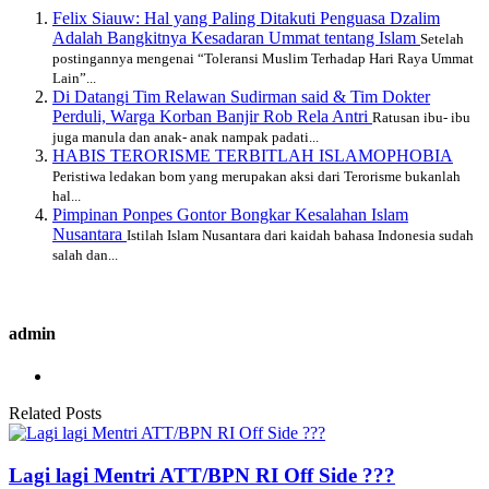
Felix Siauw: Hal yang Paling Ditakuti Penguasa Dzalim
Adalah Bangkitnya Kesadaran Ummat tentang Islam
Setelah
postingannya mengenai “Toleransi Muslim Terhadap Hari Raya Ummat
Lain”...
Di Datangi Tim Relawan Sudirman said & Tim Dokter
Perduli, Warga Korban Banjir Rob Rela Antri
Ratusan ibu- ibu
juga manula dan anak- anak nampak padati...
HABIS TERORISME TERBITLAH ISLAMOPHOBIA
Peristiwa ledakan bom yang merupakan aksi dari Terorisme bukanlah
hal...
Pimpinan Ponpes Gontor Bongkar Kesalahan Islam
Nusantara
Istilah Islam Nusantara dari kaidah bahasa Indonesia sudah
salah dan...
admin
Related Posts
Lagi lagi Mentri ATT/BPN RI Off Side ???