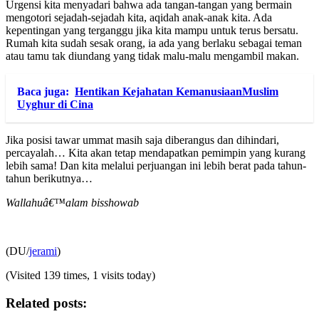
Urgensi kita menyadari bahwa ada tangan-tangan yang bermain
mengotori sejadah-sejadah kita, aqidah anak-anak kita. Ada
kepentingan yang terganggu jika kita mampu untuk terus bersatu.
Rumah kita sudah sesak orang, ia ada yang berlaku sebagai teman
atau tamu tak diundang yang tidak malu-malu mengambil makan.
Baca juga:
Hentikan Kejahatan KemanusiaanMuslim
Uyghur di Cina
Jika posisi tawar ummat masih saja diberangus dan dihindari,
percayalah… Kita akan tetap mendapatkan pemimpin yang kurang
lebih sama! Dan kita melalui perjuangan ini lebih berat pada tahun-
tahun berikutnya…
Wallahuâ€™alam bisshowab
(DU/
jerami
)
(Visited 139 times, 1 visits today)
Related posts: