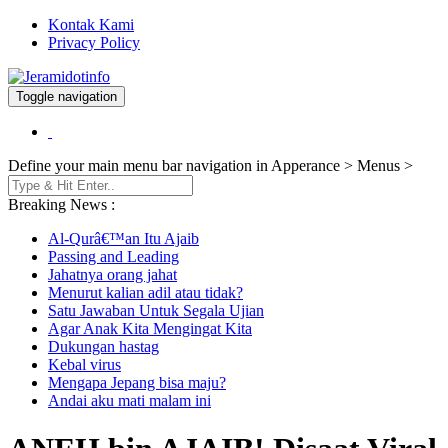
Kontak Kami
Privacy Policy
Toggle navigation
Berita dan Informasi Terkini
Jeramidotinfo
Define your main menu bar navigation in Apperance > Menus >
Breaking News :
Al-Qurâ€™an Itu Ajaib
Passing and Leading
Jahatnya orang jahat
Menurut kalian adil atau tidak?
Satu Jawaban Untuk Segala Ujian
Agar Anak Kita Mengingat Kita
Dukungan hastag
Kebal virus
Mengapa Jepang bisa maju?
Andai aku mati malam ini