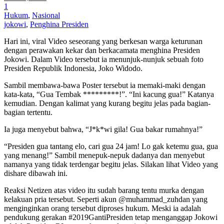
1
Hukum
,
Nasional
jokowi
,
Penghina Presiden
Hari ini, viral Video seseorang yang berkesan warga keturunan
dengan perawakan kekar dan berkacamata menghina Presiden
Jokowi. Dalam Video tersebut ia menunjuk-nunjuk sebuah foto
Presiden Republik Indonesia, Joko Widodo.
Sambil membawa-bawa Poster tersebut ia memaki-maki dengan
kata-kata, “Gua Tembak *********!”. “Ini kacung gua!” Katanya
kemudian. Dengan kalimat yang kurang begitu jelas pada bagian-
bagian tertentu.
Ia juga menyebut bahwa, “J*k*wi gila! Gua bakar rumahnya!”
“Presiden gua tantang elo, cari gua 24 jam! Lo gak ketemu gua, gua
yang menang!” Sambil menepuk-nepuk dadanya dan menyebut
namanya yang tidak terdengar begitu jelas. Silakan lihat Video yang
dishare dibawah ini.
Reaksi Netizen atas video itu sudah barang tentu murka dengan
kelakuan pria tersebut. Seperti akun @muhammad_zuhdan yang
menginginkan orang tersebut diproses hukum. Meski ia adalah
pendukung gerakan #2019GantiPresiden tetap menganggap Jokowi