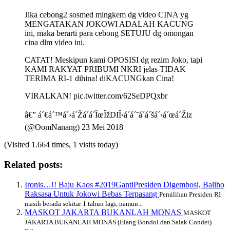
Jika cebong2 sosmed mingkem dg video CINA yg
MENGATAKAN JOKOWI ADALAH KACUNG
ini, maka berarti para cebong SETUJU dg omongan
cina dlm video ini.
CATAT! Meskipun kami OPOSISI dg rezim Joko, tapi
KAMI RAKYAT PRIBUMI NKRI jelas TIDAK
TERIMA RI-1 dihina! diKACUNGkan Cina!
VIRALKAN! pic.twitter.com/62SeDPQxbr
â€” á´€á´™á´›á´Žá´á´ÎœÎžDIÎ›á´á´˜á´á´šá´›á´œá´Žiz
(@OomNanang) 23 Mei 2018
(Visited 1.664 times, 1 visits today)
Related posts:
Ironis…!! Baju Kaos #2019GantiPresiden Digembosi, Baliho
Raksasa Untuk Jokowi Bebas Terpasang
Pemilihan Presiden RI
masih berada sekitar 1 tahun lagi, namun...
MASKOT JAKARTA BUKANLAH MONAS
MASKOT
JAKARTA BUKANLAH MONAS (Elang Bondol dan Salak Condet)