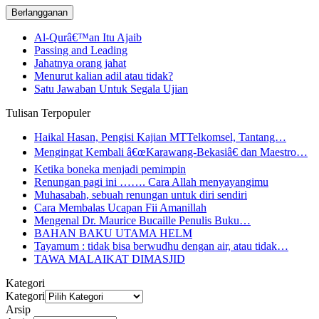
Al-Qurâ€™an Itu Ajaib
Passing and Leading
Jahatnya orang jahat
Menurut kalian adil atau tidak?
Satu Jawaban Untuk Segala Ujian
Tulisan Terpopuler
Haikal Hasan, Pengisi Kajian MTTelkomsel, Tantang…
Mengingat Kembali â€œKarawang-Bekasiâ€ dan Maestro…
Ketika boneka menjadi pemimpin
Renungan pagi ini ……. Cara Allah menyayangimu
Muhasabah, sebuah renungan untuk diri sendiri
Cara Membalas Ucapan Fii Amanillah
Mengenal Dr. Maurice Bucaille Penulis Buku…
BAHAN BAKU UTAMA HELM
Tayamum : tidak bisa berwudhu dengan air, atau tidak…
TAWA MALAIKAT DIMASJID
Kategori
Kategori
Arsip