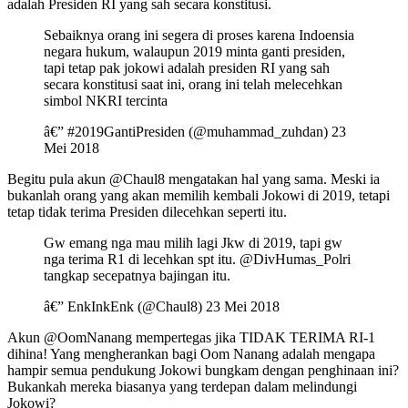
adalah Presiden RI yang sah secara konstitusi.
Sebaiknya orang ini segera di proses karena Indoensia
negara hukum, walaupun 2019 minta ganti presiden,
tapi tetap pak jokowi adalah presiden RI yang sah
secara konstitusi saat ini, orang ini telah melecehkan
simbol NKRI tercinta
â€” #2019GantiPresiden (@muhammad_zuhdan) 23
Mei 2018
Begitu pula akun @Chaul8 mengatakan hal yang sama. Meski ia
bukanlah orang yang akan memilih kembali Jokowi di 2019, tetapi
tetap tidak terima Presiden dilecehkan seperti itu.
Gw emang nga mau milih lagi Jkw di 2019, tapi gw
nga terima R1 di lecehkan spt itu. @DivHumas_Polri
tangkap secepatnya bajingan itu.
â€” EnkInkEnk (@Chaul8) 23 Mei 2018
Akun @OomNanang mempertegas jika TIDAK TERIMA RI-1
dihina! Yang mengherankan bagi Oom Nanang adalah mengapa
hampir semua pendukung Jokowi bungkam dengan penghinaan ini?
Bukankah mereka biasanya yang terdepan dalam melindungi
Jokowi?