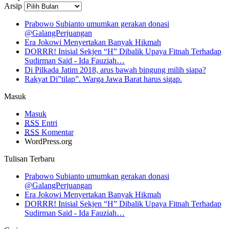
Arsip
Prabowo Subianto umumkan gerakan donasi
@GalangPerjuangan
Era Jokowi Menyertakan Banyak Hikmah
DORRR! Inisial Sekjen “H” Dibalik Upaya Fitnah Terhadap
Sudirman Said - Ida Fauziah…
Di Pilkada Jatim 2018, arus bawah bingung milih siapa?
Rakyat Di”tilap”. Warga Jawa Barat harus sigap.
Masuk
Masuk
RSS
Entri
RSS
Komentar
WordPress.org
Tulisan Terbaru
Prabowo Subianto umumkan gerakan donasi
@GalangPerjuangan
Era Jokowi Menyertakan Banyak Hikmah
DORRR! Inisial Sekjen “H” Dibalik Upaya Fitnah Terhadap
Sudirman Said - Ida Fauziah…