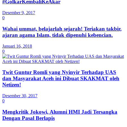
#GolkarKembaliKeAkar
Desember 9, 2017
0
Wahai ummat, belajarlah sejarah! Teriakan takbir,
ajaran agama Islam, tidak dipenuhi kebencian.
Januari 16, 2018
0
Twit Guntur Romli yang Nyinyir Terhadap UAS
dan Masyarakat Aceh ini Dibuat SKAKMAT oleh
Netizen!
Desember 30, 2017
0
Mengkritik Jokowi, Alumni HMI Jadi Tersangka
Dengan Pasal Berlapis