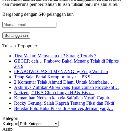
dan menerima pemberitahuan tulisan-tulisan baru melalui surel.
Bergabung dengan 640 pelanggan lain
Alamat
email
Tulisan Terpopuler
Tiga Malam Menyusup di ? Sarang Teroris ?
GEGER deh… Prabowo Bakal Menang Telak di Pilpres
2019
PRABOWO PASTI MENANG by Zeng Wei Jian
Tetap Saja, Partai Koruptor itu ya… PKS!
2 Komentar Telak Ahmad Dhani Untuk Membalas…
Akhirnya Zulfikar Akbar yang Buat Cuitan Provokatif…
Netizen ; “TKA China Punya HP & Bisa…
Kemarahan Netizen kepada Saifullah Yusuf, Cagub…
Rocky Gerung: Salah Kaprah Tentang Fiksi dan Fiktif
Beredar Foto Buka Puasa di Hanover, Jerman yang…
Kategori
Kategori
Arsip