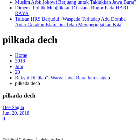
Muslim Arbi: Jokowi Berjuang untuk Taklukkan Jawa Barat?
Dimensi Politik Menjijikkan Di Istana Bogor Pada HARI
RAYA
Tulisan HRS Berjudul “Waspada Terhadap Adu Domba
Antar Gerakan Islam” ini Telah Memperingatkan Kita
pilkada dech
Home
2018
Juni
20
Rakyat Di”tilap”. Warga Jawa Barat harus sigap.
pilkada dech
pilkada dech
Dee Sagita
Juni 20, 2018
0
(Visited 2 times, 1 visits today)