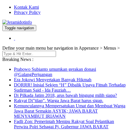
Kontak Kami
Privacy Policy
Toggle navigation
Berita dan Informasi Terkini
Jeramidotinfo
Define your main menu bar navigation in Apperance > Menus >
Breaking News :
Prabowo Subianto umumkan gerakan donasi
@GalangPerjuangan
Era Jokowi Menyertakan Banyak Hikmah
DORRR! Inisial Sekjen “H” Dibalik Upaya Fitnah Terhadap
Sudirman Said - Ida Fauziah…
Di Pilkada Jatim 2018, arus bawah bingung milih siapa?
Rakyat Di”tilap”. Warga Jawa Barat harus sigap.
Kemunculannya Mempersatukan Umat dan Membuat Warga
Jawa Barat Semakin ASYIK; JAWA BARAT
MENYAMBUT IRIAWAN
Fadli Zon: Pemerintah Menipu Rakyat Soal Pelantikan
Perwira Polri Sebagai Pj. Gubernur JAWA BARAT