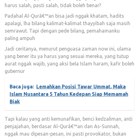
harus salah, pasti salah, tidak boleh benar?
Padahal Al-Qurâ€™an bisa jadi nggak khatam, hadits
apalagi, lha bilang kalimat-kalimat thayyibah saja masih
semrawut. Tapi dengan pede bilang, pemahamanku
paling ampuh
Jadi ceritanya, menurut penguasa zaman now ini, ulama
yang bener itu ya harus yang sesuai mereka, yang tutup
aurat nggak wajib, yang aksi bela Islam haram, kafir boleh
gubernur
Baca juga:
Lemahkan Posisi Tawar Ummat, Maka
Islam Nusantara 5 Tahun Kedepan Siap Memamah
Biak
Tapi kalau yang anti kemunafikan, benci kedzaliman, anti
penjajahan, berdasar Al-Qurâ€™an dan As-Sunnah,
nggak mau dipesan-pesan, ini pasti provokator, bukan