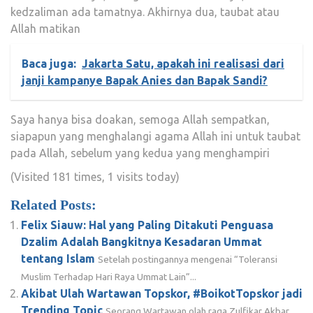
kedzaliman ada tamatnya. Akhirnya dua, taubat atau
Allah matikan
Baca juga:
Jakarta Satu, apakah ini realisasi dari
janji kampanye Bapak Anies dan Bapak Sandi?
Saya hanya bisa doakan, semoga Allah sempatkan,
siapapun yang menghalangi agama Allah ini untuk taubat
pada Allah, sebelum yang kedua yang menghampiri
(Visited 181 times, 1 visits today)
Related Posts:
Felix Siauw: Hal yang Paling Ditakuti Penguasa
Dzalim Adalah Bangkitnya Kesadaran Ummat
tentang Islam
Setelah postingannya mengenai “Toleransi
Muslim Terhadap Hari Raya Ummat Lain”...
Akibat Ulah Wartawan Topskor, #BoikotTopskor jadi
Trending Topic
Seorang Wartawan olah raga Zulfikar Akbar