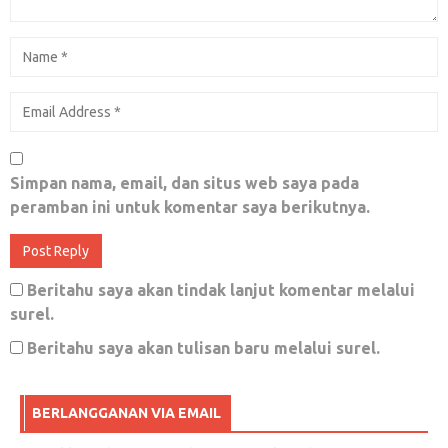
PUASA
Mei 16, 2018
0
JAGALAH KADER ISLAM DARI MAKAR
MUSUH
Simpan nama, email, dan situs web saya pada
peramban ini untuk komentar saya berikutnya.
Juni 28, 2018
0
Beritahu saya akan tindak lanjut komentar melalui
surel.
Netizen Mulai Mengerti Makna
#HoaxMembangun, Sayangnya Djoko Setiadi
Beritahu saya akan tulisan baru melalui surel.
Malah Bilang Cuma Gimmick
BERLANGGANAN VIA EMAIL
Januari 4, 2018
0