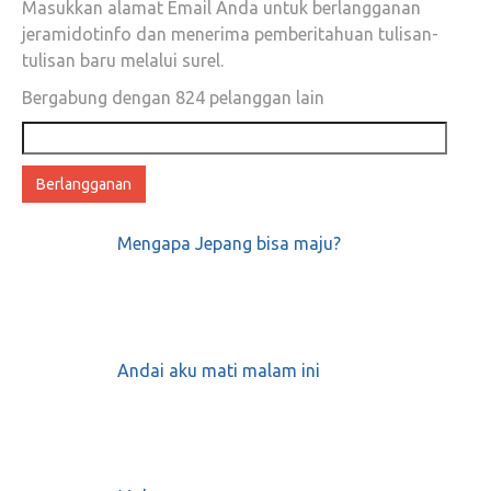
Masukkan alamat Email Anda untuk berlangganan
jeramidotinfo dan menerima pemberitahuan tulisan-
Kata Ustadz Felix Siauw; Oh, Begitu!
tulisan baru melalui surel.
Baiklah…
Bergabung dengan 824 pelanggan lain
Alamat
Juni 10, 2018
0
email
MENANGGAPI “ANALISIS CERDAS
ROCKY GERUNG DI ILC 13/02/18”
Mengapa Jepang bisa maju?
Februari 14, 2018
0
Andai aku mati malam ini
BERHENTI MEROKOK YUK
Desember 11, 2017
0