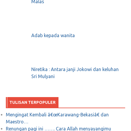
Malas
Melakukan Sholat Secara Khusyuâ€™
November 28, 2017
0
Adab kepada wanita
DEBAT KE EMPAT “Kita harus jihad
melawan kemiskinan”
Mei 3, 2018
0
Niretika : Antara janji Jokowi dan keluhan
Sri Mulyani
Kemarahan Netizen kepada Saifullah Yusuf,
Cagub Jatim; Ini Posting yang Dirasa
TULISAN TERPOPULER
Melecehkan
Mengingat Kembali â€œKarawang-Bekasiâ€ dan
Maestro…
November 24, 2017
0
Renungan pagi ini ……. Cara Allah menyayangimu