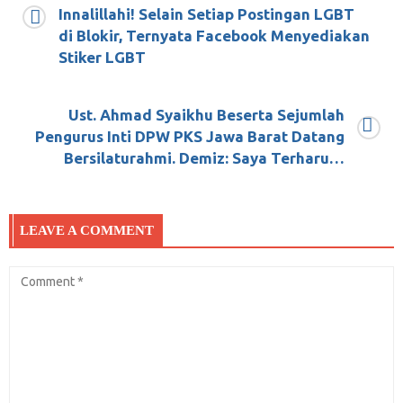
Innalillahi! Selain Setiap Postingan LGBT
KEREEEN! Begini Lagu #2019GantiPresiden
di Blokir, Ternyata Facebook Menyediakan
Stiker LGBT
Mei 20, 2018
0
Ust. Ahmad Syaikhu Beserta Sejumlah
Pengurus Inti DPW PKS Jawa Barat Datang
Gunung Berapi, Antara Berkah dan Bencana
Bersilaturahmi. Demiz: Saya Terharu…
November 30, 2017
0
LEAVE A COMMENT
Kian Batea Makin Bunyi di Media
Januari 8, 2018
0
PENJELASAN AYAT-AYAT TENTANG