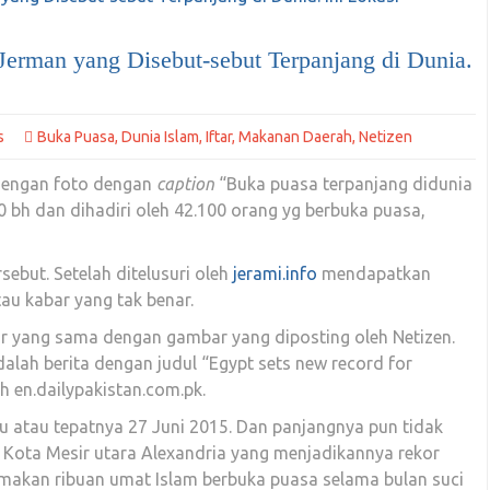
Jerman yang Disebut-sebut Terpanjang di Dunia.
s
Buka Puasa
,
Dunia Islam
,
Iftar
,
Makanan Daerah
,
Netizen
 dengan foto dengan
caption
“Buka puasa terpanjang didunia
0 bh dan dihadiri oleh 42.100 orang yg berbuka puasa,
ebut. Setelah ditelusuri oleh
jerami.info
mendapatkan
au kabar yang tak benar.
 yang sama dengan gambar yang diposting oleh Netizen.
dalah berita dengan judul “Egypt sets new record for
h en.dailypakistan.com.pk.
alu atau tepatnya 27 Juni 2015. Dan panjangnya pun tidak
i
Kota Mesir utara Alexandria yang menjadikannya rekor
akan ribuan umat Islam berbuka puasa selama bulan suci