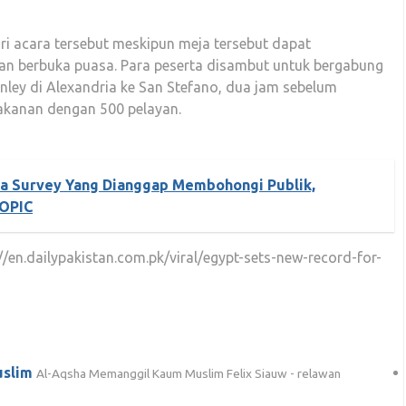
ri acara tersebut meskipun meja tersebut dapat
 berbuka puasa. Para peserta disambut untuk bergabung
anley di Alexandria ke San Stefano, dua jam sebelum
akanan dengan 500 pelayan.
 Survey Yang Dianggap Membohongi Publik,
OPIC
s://en.dailypakistan.com.pk/viral/egypt-sets-new-record-for-
uslim
Al-Aqsha Memanggil Kaum Muslim Felix Siauw - relawan