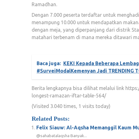
Ramadhan.
Dengan 7.000 peserta terdaftar untuk menghadi
menampung 10.000 untuk mendapatkan makanan
dengan meja, yang diperpanjang dari distrik St
matahari terbenam di mana mereka ditawari m
Baca juga:
KEKI Kepada Beberapa Lembaga
#SurveiModalKemenyan Jadi TRENDING T
Berita lengkapnya bisa dilihat melalui link http
longest-ramazan-iftar-table-564/
(Visited 3.040 times, 1 visits today)
Related Posts:
Felix Siauw: Al-Aqsha Memanggil Kaum M
@sahabatalaqsha Banyak...