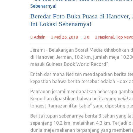
Beredar Foto Buka Puasa di Hanover, 
Ini Lokasi Sebenarnya!
Admin
Mei 26, 2018
0
Nasional
,
Top New
Jerami - Belakangan Sosial Media dihebohkan
di Hanover, Jerman, 10.2 km, jumlah meja 10.20
masuk Guiness Book World Record”.
Entah darimana Netizen mendapatkan berita ters
kepastian bahwa berita tersebut adalah Hoax at
Pantauan jerami mendapatkan beberapa gambar
Kemudian dipastikan bahwa berita yang
valid
a
longest Ramazan iftar table” yang diposting ole
Berita itupun sebenarnya berita 3 tahun yang l
sepanjang 10,2 km, melainkan 4,3 km. Terjadi d
dunia meja makanan terpanjang yang memberi m