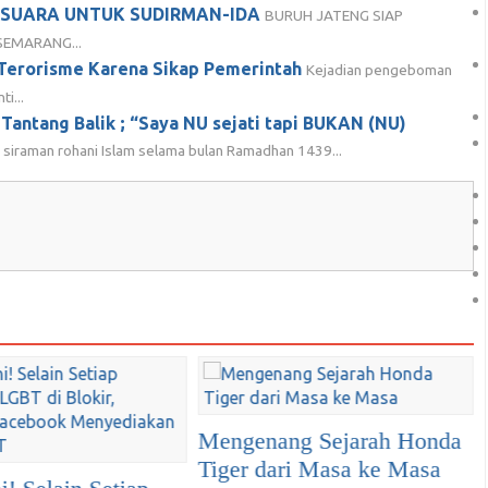
 SUARA UNTUK SUDIRMAN-IDA
BURUH JATENG SIAP
EMARANG...
 Terorisme Karena Sikap Pemerintah
Kejadian pengeboman
i...
 Tantang Balik ; “Saya NU sejati tapi BUKAN (NU)
 siraman rohani Islam selama bulan Ramadhan 1439...
PRABOWO PASTI
MENANG by Zeng Wei
ng Sejarah Honda
Jian
ri Masa ke Masa