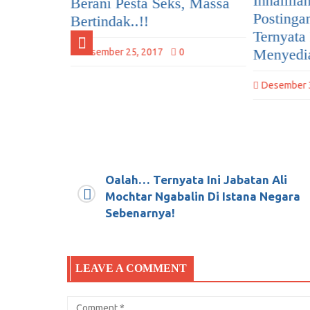
Innalillahi! Selain Setiap
s, Massa
Postingan LGBT di Blokir,
Januari 8, 
Ternyata Facebook
Menyediakan Stiker LGBT
0
Desember 30, 2017
0
Oalah… Ternyata Ini Jabatan Ali
Mochtar Ngabalin Di Istana Negara
Sebenarnya!
LEAVE A COMMENT