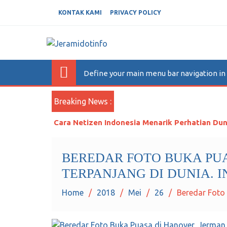
KONTAK KAMI
PRIVACY POLICY
JERAMIDOTINFO
Berita dan Informasi Terkini
Define your main menu bar navigation i
Breaking News :
Cara Netizen Indonesia Menarik Perhatian Dun
BEREDAR FOTO BUKA PUA
TERPANJANG DI DUNIA. I
Home
2018
Mei
26
Beredar Foto 