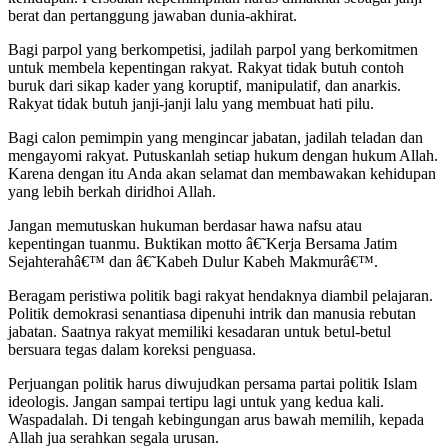
berat dan pertanggung jawaban dunia-akhirat.
Bagi parpol yang berkompetisi, jadilah parpol yang berkomitmen
untuk membela kepentingan rakyat. Rakyat tidak butuh contoh
buruk dari sikap kader yang koruptif, manipulatif, dan anarkis.
Rakyat tidak butuh janji-janji lalu yang membuat hati pilu.
Bagi calon pemimpin yang mengincar jabatan, jadilah teladan dan
mengayomi rakyat. Putuskanlah setiap hukum dengan hukum Allah.
Karena dengan itu Anda akan selamat dan membawakan kehidupan
yang lebih berkah diridhoi Allah.
Jangan memutuskan hukuman berdasar hawa nafsu atau
kepentingan tuanmu. Buktikan motto â€˜Kerja Bersama Jatim
Sejahterahâ€™ dan â€˜Kabeh Dulur Kabeh Makmurâ€™.
Beragam peristiwa politik bagi rakyat hendaknya diambil pelajaran.
Politik demokrasi senantiasa dipenuhi intrik dan manusia rebutan
jabatan. Saatnya rakyat memiliki kesadaran untuk betul-betul
bersuara tegas dalam koreksi penguasa.
Perjuangan politik harus diwujudkan persama partai politik Islam
ideologis. Jangan sampai tertipu lagi untuk yang kedua kali.
Waspadalah. Di tengah kebingungan arus bawah memilih, kepada
Allah jua serahkan segala urusan.