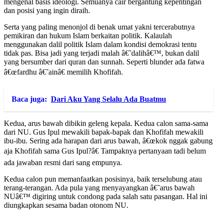
mengenal basis ideologi. Semuanya cair bergantung kepentingan
dan posisi yang ingin diraih.
Serta yang paling menonjol di benak umat yakni tercerabutnya
pemikiran dan hukum Islam berkaitan politik. Kalaulah
menggunakan dalil politik Islam dalam kondisi demokrasi tentu
tidak pas. Bisa jadi yang terjadi malah â€˜dalihâ€™, bukan dalil
yang bersumber dari quran dan sunnah. Seperti blunder ada fatwa
â€œfardhu â€˜ainâ€ memilih Khofifah.
Baca juga:
Dari Aku Yang Selalu Ada Buatmu
Kedua, arus bawah dibikin geleng kepala. Kedua calon sama-sama
dari NU. Gus Ipul mewakili bapak-bapak dan Khofifah mewakili
ibu-ibu. Sering ada harapan dari arus bawah, â€œkok nggak gabung
aja Khofifah sama Gus Ipul?â€ Tampaknya pertanyaan tadi belum
ada jawaban resmi dari sang empunya.
Kedua calon pun memanfaatkan posisinya, baik terselubung atau
terang-terangan. Ada pula yang menyayangkan â€˜arus bawah
NUâ€™ digiring untuk condong pada salah satu pasangan. Hal ini
diungkapkan sesama badan otonom NU.