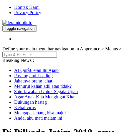
Kontak Kami
Privacy Policy
Toggle navigation
Berita dan Informasi Terkini
Jeramidotinfo
Define your main menu bar navigation in Apperance > Menus >
Breaking News :
Al-Qurâ€™an Itu Ajaib
Passing and Leading
Jahatnya orang jahat
Menurut kalian adil atau tidak?
Satu Jawaban Untuk Segala Ujian
Agar Anak Kita Mengingat Kita
Dukungan hastag
Kebal virus
Mengapa Jepang bisa maju?
Andai aku mati malam ini