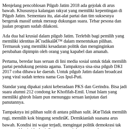
Menjelang pencoblosan Pilgub Jatim 2018 ada gejolak di arus
bawah. Khususnya kalangan rakyat yang memiliki kepentingan di
Pilgub Jatim. Sementara itu, alat-alat partai dan tim suksesnya
bergerak massif untuk meraup dukungan suara. Tebar pesona dan
jualan program sudah dilakoni.
Ada dua hal krusial dalam pilgub Jatim. Terlebih bagi pemilih yang
memiliki identitas â€˜radikalâ€™ dalam menentukan pilihan.
Termasuk yang memiliki kesadaran politik dan menginginkan
perubahan dipimpin oleh orang yang kapabel dan amanah.
Pertama, beredar luas seruan di lini media sosial untuk tidak memilih
partai pendukung penista agama. Tampaknya sisa-sisa pilgub DKI
2017 coba dibawa ke daerah. Untuk pilgub Jatim dalam broadcast
yang viral sudah tertera nama Gus Ipul-Puti.
Standar yang dipakai yakni keberadaan PKS dan Gerindra. Bisa jadi
suara alumni 212 condong ke Khofifah-Emil. Umat Islam yang
memiliki ghiroh Islam pun menunggu seruan lanjutan dari
panutannya.
Tampaknya ini pilihan sulit di antara pilihan sulit. â€œTidak memilih
rugi, memilih kok bingung sendiriâ€. Demikianlah suasana arus
bawah. Kondisi ini wajar terjadi, mengingat politik demokrasi tak