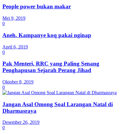
People power bukan makar
Mei 9, 2019
0
Aneh. Kampanye koq pakai nginap
April 6, 2019
0
Pak Menteri, RRC yang Paling Senang
Penghapusan Sejarah Perang Jihad
Oktober 8, 2019
0
Jangan Asal Omong Soal Larangan Natal di
Dharmasraya
Desember 26, 2019
0