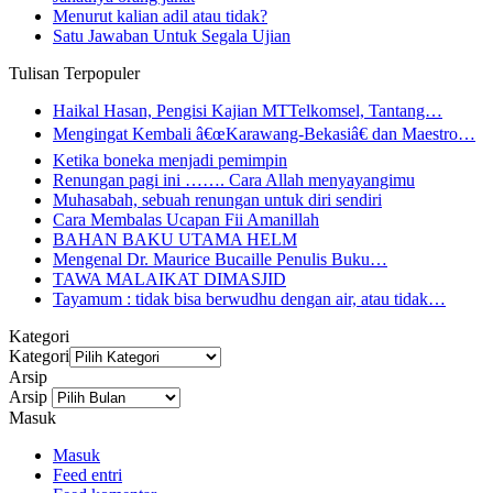
Menurut kalian adil atau tidak?
Satu Jawaban Untuk Segala Ujian
Tulisan Terpopuler
Haikal Hasan, Pengisi Kajian MTTelkomsel, Tantang…
Mengingat Kembali â€œKarawang-Bekasiâ€ dan Maestro…
Ketika boneka menjadi pemimpin
Renungan pagi ini ……. Cara Allah menyayangimu
Muhasabah, sebuah renungan untuk diri sendiri
Cara Membalas Ucapan Fii Amanillah
BAHAN BAKU UTAMA HELM
Mengenal Dr. Maurice Bucaille Penulis Buku…
TAWA MALAIKAT DIMASJID
Tayamum : tidak bisa berwudhu dengan air, atau tidak…
Kategori
Kategori
Arsip
Arsip
Masuk
Masuk
Feed entri