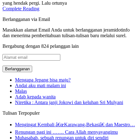
yang hendak pergi. Lalu ortunya
Complete Reading
Berlangganan via Email
Masukkan alamat Email Anda untuk berlangganan jeramidotinfo
dan menerima pemberitahuan tulisan-tulisan baru melalui surel.
Bergabung dengan 824 pelanggan lain
Alamat
email
Mengapa Jepang bisa maju?
Andai aku mati malam ini
Malas
Adab kepada wanita
Niretika : Antara janji Jokowi dan keluhan Sri Mulyani
Tulisan Terpopuler
Mengingat Kembali â€œKarawang-Bekasiâ€ dan Maestro…
Renungan pagi ini ……. Cara Allah menyayangimu
Muhasabah, sebuah renungan untuk diri sendiri