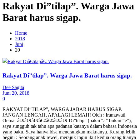
Rakyat Di”tilap”. Warga Jawa
Barat harus sigap.
Home
2018
Juni
20
Rakyat Di”tilap”. Warga Jawa Barat harus sigap.
Dee Sagita
Juni 20, 2018
0
RAKYAT DI”TILAP”, WARGA JABAR HARUS SIGAP.
JANGAN LENGAH, APALAGI LEMAH! Oleh : Iramawati
Oemar â€¢â€¢â€¢â€¢â€¢â€¢â€¢ Di”tilap” (pakai “a” bukan “e”),
saya sungguh tak tahu apa padanan katanya dalam bahasa Indonesia
yang baku. Saya hanya bisa menerangkan maknanya. Kurang lebih
begini : Seorang anak rewel, merajuk ingin ikut kedua orang tuanya