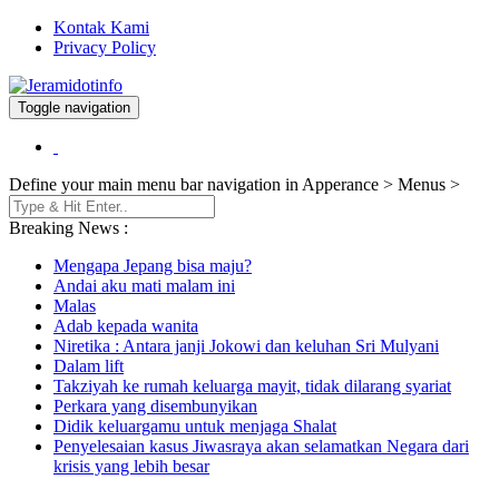
Kontak Kami
Privacy Policy
Toggle navigation
Berita dan Informasi Terkini
Jeramidotinfo
Define your main menu bar navigation in Apperance > Menus >
Breaking News :
Mengapa Jepang bisa maju?
Andai aku mati malam ini
Malas
Adab kepada wanita
Niretika : Antara janji Jokowi dan keluhan Sri Mulyani
Dalam lift
Takziyah ke rumah keluarga mayit, tidak dilarang syariat
Perkara yang disembunyikan
Didik keluargamu untuk menjaga Shalat
Penyelesaian kasus Jiwasraya akan selamatkan Negara dari
krisis yang lebih besar