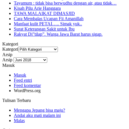
Tayamum : tidak bisa berwudhu dengan air, atau tidak…
Kisah Pilu Arie Hanggara
TAWA MALAIKAT DIMASJID
Cara Membalas Ucapan Fii Amanillah
Manfaat kulit PETAI….. Simak yuk..
Surat Keterangan Sakit untuk Ibu
Rakyat Di”tilap”. Warga Jawa Barat harus sigap.
Kategori
Kategori
Arsip
Arsip
Masuk
Masuk
Feed entri
Feed komentar
WordPress.org
Tulisan Terbaru
Mengapa Jepang bisa maju?
Andai aku mati malam ini
Malas