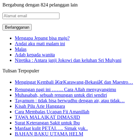
Bergabung dengan 824 pelanggan lain
Alamat
email
Mengapa Jepang bisa maju?
Andai aku mati malam ini
Malas
Adab kepada wanita
Niretika : Antara janji Jokowi dan keluhan Sri Mulyani
Tulisan Terpopuler
Mengingat Kembali â€œKarawang-Bekasiâ€ dan Maestro…
Renungan pagi ini ……. Cara Allah menyayangimu
Muhasabah, sebuah renungan untuk diri sendiri
Tayamum : tidak bisa berwudhu dengan air, atau tidak…
Kisah Pilu Arie Hanggara
Cara Membalas Ucapan Fii Amanillah
TAWA MALAIKAT DIMASJID
Surat Keterangan Sakit untuk Ibu
Manfaat kulit PETAI….. Simak yuk..
BAHAN BAKU UTAMA HELM