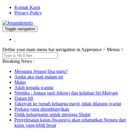
Kontak Kami
Privacy Policy
Toggle navigation
Berita dan Informasi Terkini
Jeramidotinfo
Define your main menu bar navigation in Apperance > Menus >
Breaking News :
Mengapa Jepang bisa maju?
Andai aku mati malam ini
Malas
Adab kepada wanita
Niretika : Antara janji Jokowi dan keluhan Sri Mulyani
Dalam lift
Takziyah ke rumah keluarga mayit, tidak dilarang syariat
Perkara yang disembunyikan
Didik keluargamu untuk menjaga Shalat
Penyelesaian kasus Jiwasraya akan selamatkan Negara dari
krisis yang lebih besar