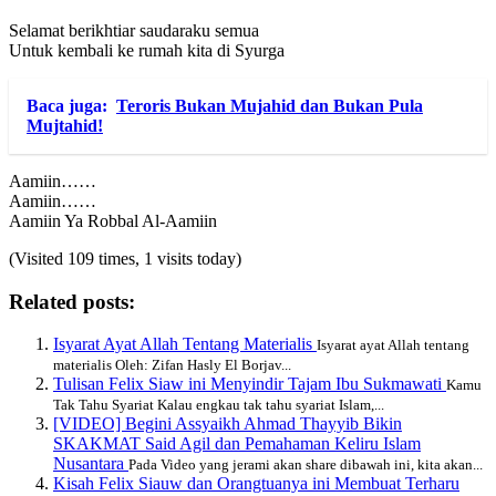
Selamat berikhtiar saudaraku semua
Untuk kembali ke rumah kita di Syurga
Baca juga:
Teroris Bukan Mujahid dan Bukan Pula
Mujtahid!
Aamiin……
Aamiin……
Aamiin Ya Robbal Al-Aamiin
(Visited 109 times, 1 visits today)
Related posts:
Isyarat Ayat Allah Tentang Materialis
Isyarat ayat Allah tentang
materialis Oleh: Zifan Hasly El Borjav...
Tulisan Felix Siaw ini Menyindir Tajam Ibu Sukmawati
Kamu
Tak Tahu Syariat Kalau engkau tak tahu syariat Islam,...
[VIDEO] Begini Assyaikh Ahmad Thayyib Bikin
SKAKMAT Said Agil dan Pemahaman Keliru Islam
Nusantara
Pada Video yang jerami akan share dibawah ini, kita akan...
Kisah Felix Siauw dan Orangtuanya ini Membuat Terharu