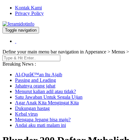
Kontak Kami
Privacy Policy
Toggle navigation
Berita dan Informasi Terkini
Jeramidotinfo
Define your main menu bar navigation in Apperance > Menus >
Breaking News :
Al-Qurâ€™an Itu Ajaib
Passing and Leading
Jahatnya orang jahat
Menurut kalian adil atau tidak?
Satu Jawaban Untuk Segala Ujian
Agar Anak Kita Mengingat Kita
Dukungan hastag
Kebal virus
Mengapa Jepang bisa maju?
Andai aku mati malam ini