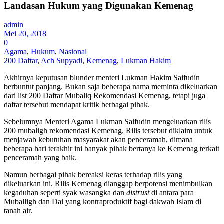
Landasan Hukum yang Digunakan Kemenag
admin
Mei 20, 2018
0
Agama
,
Hukum
,
Nasional
200 Daftar
,
Ach Supyadi
,
Kemenag
,
Lukman Hakim
Akhirnya keputusan blunder menteri Lukman Hakim Saifudin
berbuntut panjang. Bukan saja beberapa nama meminta dikeluarkan
dari list 200 Daftar Mubaliq Rekomendasi Kemenag, tetapi juga
daftar tersebut mendapat kritik berbagai pihak.
Sebelumnya Menteri Agama Lukman Saifudin mengeluarkan rilis
200 mubaligh rekomendasi Kemenag. Rilis tersebut diklaim untuk
menjawab kebutuhan masyarakat akan penceramah, dimana
beberapa hari terakhir ini banyak pihak bertanya ke Kemenag terkait
penceramah yang baik.
Namun berbagai pihak bereaksi keras terhadap rilis yang
dikeluarkan ini. Rilis Kemenag dianggap berpotensi menimbulkan
kegaduhan seperti syak wasangka dan
distrust
di antara para
Muballigh dan Dai yang kontraproduktif bagi dakwah Islam di
tanah air.