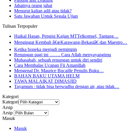
Passing and Leading
Jahatnya orang jahat
Menurut kalian adil atau tidak?
Satu Jawaban Untuk Segala Ujian
Tulisan Terpopuler
Haikal Hasan, Pengisi Kajian MTTelkomsel, Tantang…
Mengingat Kembali â€œKarawang-Bekasiâ€ dan Maestro…
Ketika boneka menjadi pemimpin
Renungan pagi ini ……. Cara Allah menyayangimu
Muhasabah, sebuah renungan untuk diri sendiri
Cara Membalas Ucapan Fii Amanillah
Mengenal Dr. Maurice Bucaille Penulis Buku…
BAHAN BAKU UTAMA HELM
TAWA MALAIKAT DIMASJID
Tayamum : tidak bisa berwudhu dengan air, atau tidak…
Kategori
Kategori
Arsip
Arsip
Masuk
Masuk