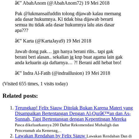
â€” AbahAnom (@AbahAnom72) 19 Mei 2018
Pak @lukmansaifuddin tolong dijawab kalau memang
ada dasar hukumnya. Kl tidak bisa dijawab berarti
semua itu tidak ada dasar hukumnya lalu atas dasar
apa???
â€” Karta (@KartaJaya9) 19 Mei 2018
Jawab dong pak… jgn hanya berani rilis.. tapi gak
berani beri alasan.. sekalian jg knp buat agama lain gak
anda keluarin aja daftarnya… ?! Berani adil hebat bro!
â€” Indra Al-Fatih (@indraillusion) 19 Mei 2018
(Visited 655 times, 1 visits today)
Related posts:
Terungkap! Felix Siauw Ditolak Bukan Karena Materi yang
Disampaikan Bertentangan Dengan Al-Qurâ€™an dan As-
Sunnah, Tapi Bertentangan dengan Kepentingan Mereka
Pasca dikeluarkannya 200 Daftar Rekomendasi Mubaligh dan
Penceramah ala Kemenag,...
Lawakan Rendahan by Felix Siauw
Lawakan Rendahan Dan di