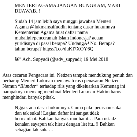
MENTERI AGAMA JANGAN BUNGKAM, MARI
DIJAWAB..!
Sudah 14 jam lebih saya nunggu jawaban Menteri
Agama @lukmansaifuddin tentang dasar hukumnya
Kementerian Agama buat daftar nama
mubaligh/penceramah Islam Indonesia? acuan
yuridisnya di pasal berapa? UndangÂ² No. Berapa?
tahun berapa? https://t.co/duKI7XOY6Q
â€” Ach. Supyadi (@adv_supyadi) 19 Mei 2018
Atas cecaran Pengacara ini, Netizen tampak mendukung penuh dan
berharap Menteri Lukman menjawab rasa penasaran Netizen.
Namun “
Blunder”
terhadap rilis yang dikeluarkan Kemenag ini
nampaknya memang membuat Menteri Lukman Hakim harus
menghindari banyak pihak.
Nggak ada dasar hukumnya. Cuma pake perasaan suka
dan tak suka!! Lagian daftar ini sangat tidak
bermanfaat. Bahkan banyak mudharat… Para ustadz
kenalan sayapun tak hirau dengan list itu..!! Bahkan
sebagian tak suka…