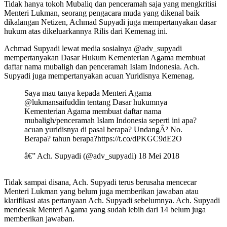
Tidak hanya tokoh Mubaliq dan penceramah saja yang mengkritisi
Menteri Lukman, seorang pengacara muda yang dikenal baik
dikalangan Netizen, Achmad Supyadi juga mempertanyakan dasar
hukum atas dikeluarkannya Rilis dari Kemenag ini.
Achmad Supyadi lewat media sosialnya @adv_supyadi
mempertanyakan Dasar Hukum Kementerian Agama membuat
daftar nama mubaligh dan penceramah Islam Indonesia. Ach.
Supyadi juga mempertanyakan acuan Yuridisnya Kemenag.
Saya mau tanya kepada Menteri Agama
@lukmansaifuddin tentang Dasar hukumnya
Kementerian Agama membuat daftar nama
mubaligh/penceramah Islam Indonesia seperti ini apa?
acuan yuridisnya di pasal berapa? UndangÂ² No.
Berapa? tahun berapa?https://t.co/dPKGC9dE2O
â€” Ach. Supyadi (@adv_supyadi) 18 Mei 2018
Tidak sampai disana, Ach. Supyadi terus berusaha mencecar
Menteri Lukman yang belum juga memberikan jawaban atau
klarifikasi atas pertanyaan Ach. Supyadi sebelumnya. Ach. Supyadi
mendesak Menteri Agama yang sudah lebih dari 14 belum juga
memberikan jawaban.