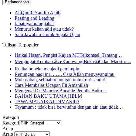
Al-Qurâ€™an Itu Ajaib
Passing and Leading
Jahatnya orang jahat
Menurut kalian adil atau tidak?
Satu Jawaban Untuk Segala Ujian
Tulisan Terpopuler
Haikal Hasan, Pengisi Kajian MTTelkomsel, Tantang…
Mengingat Kembali â€œKarawang-Bekasiâ€ dan Maestro…
Ketika boneka menjadi pemimpin
Renungan pagi ini ……. Cara Allah menyayangimu
Muhasabah, sebuah renungan untuk diri sendiri
Cara Membalas Ucapan Fii Amanillah
Mengenal Dr. Maurice Bucaille Penulis Buku…
BAHAN BAKU UTAMA HELM
TAWA MALAIKAT DIMASJID
Tayamum : tidak bisa berwudhu dengan air, atau tidak…
Kategori
Kategori
Arsip
Arsip