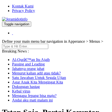
Kontak Kami
Privacy Policy
Toggle navigation
Berita dan Informasi Terkini
Jeramidotinfo
Define your main menu bar navigation in Apperance > Menus >
Breaking News :
Al-Qurâ€™an Itu Ajaib
Passing and Leading
Jahatnya orang jahat
Menurut kalian adil atau tidak?
Satu Jawaban Untuk Segala Ujian
Agar Anak Kita Mengingat Kita
Dukungan hastag
Kebal virus
Mengapa Jepang bisa maju?
Andai aku mati malam ini