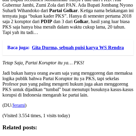
Gubernur Jambi, Zumi Zola dari PAN. Ada Bupati Jombang Nyono
Suharli Wihandoko dari
Partai Golkar
. Ketiga nama belakangan ini
ternyata juga “bukan kader PKS”. Hanya di semester pertama 2018
saja 2 koruptor dari
PDIP
dan 3 dari
Golkar
, hasil yang luar biasa
PKS saja hanya bisa meraih dalam waktu cukup lama, 20 tahun.
Tapi yah itu tadi…
Baca juga:
Gita Durma, sebuah puisi karya WS Rendra
Tetap Saja, Partai Koruptor itu ya… PKS!
Jadi bukan hanya orang awam saja yang menggoreng dan memaksa
logika publik bahwa Partai Koruptor itu ya PKS, tapi sekelas
Profesor pun yang paling mengerti hukum juga akan menggoreng
PKS untuk dijadikan “tumbal” buat menutupi busuknya kasus-kasus
korupsi di Indonesia mengarah ke partai lain.
(DU/
Jerami
)
(Visited 3.554 times, 1 visits today)
Related posts: