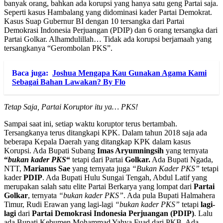
banyak orang, bahkan ada korupsi yang hanya satu geng Partai saja.
Seperti kasus Hambalang yang didominasi kader Partai Demokrat.
Kasus Suap Gubernur BI dengan 10 tersangka dari Partai
Demokrasi Indonesia Perjuangan (PDIP) dan 6 orang tersangka dari
Partai Golkar. Alhamdulillah… Tidak ada korupsi berjamaah yang
tersangkanya “Gerombolan PKS”.
Baca juga:
Joshua Mengapa Kau Gunakan Agama Kami
Sebagai Bahan Lawakan? By Flo
Tetap Saja, Partai Koruptor itu ya… PKS!
Sampai saat ini, setiap waktu koruptor terus bertambah.
Tersangkanya terus ditangkapi KPK. Dalam tahun 2018 saja ada
beberapa Kepala Daerah yang ditangkap KPK dalam kasus
Korupsi. Ada Bupati Subang
Imas Aryumningsih
yang ternyata
“
bukan kader PKS
“
tetapi dari Partai
Golkar.
Ada Bupati Ngada,
NTT,
Marianus Sae
yang ternyata juga
“Bukan Kader PKS”
tetapi
kader
PDIP
. Ada Bupati Hulu Sungai Tengah, Abdul Latif yang
merupakan salah satu elite Partai Berkarya yang lompat dari
Partai
Golkar
, ternyata
“bukan kader PKS”
. Ada pula Bupati Halmahera
Timur, Rudi Erawan yang lagi-lagi
“bukan kader PKS”
tetapi
lagi-
lagi
dari
Partai Demokrasi Indonesia Perjuangan (PDIP)
. Lalu
ada Bupati Kebumen Mohammad Yahya Fuad dari PKB. Ada