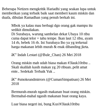
Beberapa Netizen mengkritik Hariadhi yang seakan lupa untuk
memberikan yang terbaik baik saat memberi kaum miskin dan
duafa, dibulan Ramadhan yang penuh berkah ini.
Mbok ya kalau mau berbagi dgn orang gak mampu itu
sedikit dimuliakan.
Di Surabaya, warung sambelan dekat Ubaya 10 ribu
cuma dapat telor + tahu tempe. Ikan laut 12 ribu, ayam
14 rb, bebek 16 rb. Ini Surabaya lho ya yg terkenal
harga makanan lebih murah & enak dibanding jkrta.
â€” Indah Lestari (@Bule_Chan) 26 Mei 2018
Orang miskin mah udah biasa makan #3lauk10ribu ..
Skali skalilah kasih makan yg 20 ribuan..pelit amat
ente.. Sedekah Terbaik Yuk ..
â€” #smokeandmirrors (@CumanSimpatisan) 26 Mei
2018
Bermurah-murah ngasih makanan buat orang miskin.
Bermahal-mahal ngasih makanan buat orang kaya.
Luar biasa negeri ini, bung Kus!#3lauk10ribu