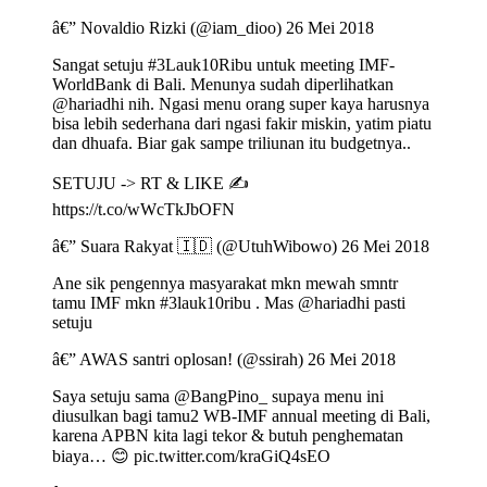
â€” Novaldio Rizki (@iam_dioo) 26 Mei 2018
Sangat setuju #3Lauk10Ribu untuk meeting IMF-
WorldBank di Bali. Menunya sudah diperlihatkan
@hariadhi nih. Ngasi menu orang super kaya harusnya
bisa lebih sederhana dari ngasi fakir miskin, yatim piatu
dan dhuafa. Biar gak sampe triliunan itu budgetnya..
SETUJU -> RT & LIKE ✍
https://t.co/wWcTkJbOFN
â€” Suara Rakyat 🇮🇩 (@UtuhWibowo) 26 Mei 2018
Ane sik pengennya masyarakat mkn mewah smntr
tamu IMF mkn #3lauk10ribu . Mas @hariadhi pasti
setuju
â€” AWAS santri oplosan! (@ssirah) 26 Mei 2018
Saya setuju sama @BangPino_ supaya menu ini
diusulkan bagi tamu2 WB-IMF annual meeting di Bali,
karena APBN kita lagi tekor & butuh penghematan
biaya… 😊 pic.twitter.com/kraGiQ4sEO