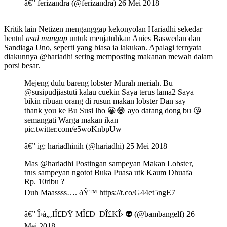
â€” ferizandra (@ferizandra) 26 Mei 2018
Kritik lain Netizen menganggap kekonyolan Hariadhi sekedar
bentul
asal mangap
untuk menjatuhkan Anies Baswedan dan
Sandiaga Uno, seperti yang biasa ia lakukan. Apalagi ternyata
diakunnya @hariadhi sering memposting makanan mewah dalam
porsi besar.
Mejeng dulu bareng lobster Murah meriah. Bu
@susipudjiastuti kalau cuekin Saya terus lama2 Saya
bikin ribuan orang di rusun makan lobster Dan say
thank you ke Bu Susi lho 😀😂 ayo datang dong bu 😘
semangati Warga makan ikan
pic.twitter.com/e5woKnbpUw
â€” ig: hariadhinih (@hariadhi) 25 Mei 2018
Mas @hariadhi Postingan sampeyan Makan Lobster,
trus sampeyan ngotot Buka Puasa utk Kaum Dhuafa
Rp. 10ribu ?
Duh Maassss…. ðŸ™ https://t.co/G44et5ngE7
â€” Î›á„‚IÎ£ÐŸ MÎ£Ð¯DÎ£KÎ› 👽 (@bambangelf) 26
Mei 2018