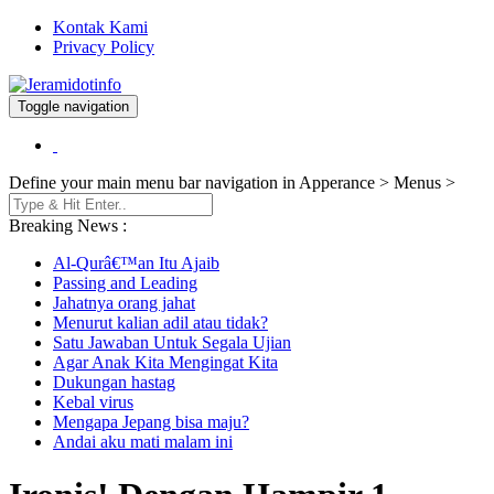
Kontak Kami
Privacy Policy
Toggle navigation
Berita dan Informasi Terkini
Jeramidotinfo
Define your main menu bar navigation in Apperance > Menus >
Breaking News :
Al-Qurâ€™an Itu Ajaib
Passing and Leading
Jahatnya orang jahat
Menurut kalian adil atau tidak?
Satu Jawaban Untuk Segala Ujian
Agar Anak Kita Mengingat Kita
Dukungan hastag
Kebal virus
Mengapa Jepang bisa maju?
Andai aku mati malam ini