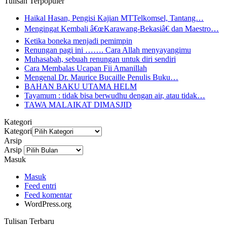
Tulisan Terpopuler
Haikal Hasan, Pengisi Kajian MTTelkomsel, Tantang…
Mengingat Kembali â€œKarawang-Bekasiâ€ dan Maestro…
Ketika boneka menjadi pemimpin
Renungan pagi ini ……. Cara Allah menyayangimu
Muhasabah, sebuah renungan untuk diri sendiri
Cara Membalas Ucapan Fii Amanillah
Mengenal Dr. Maurice Bucaille Penulis Buku…
BAHAN BAKU UTAMA HELM
Tayamum : tidak bisa berwudhu dengan air, atau tidak…
TAWA MALAIKAT DIMASJID
Kategori
Kategori
Arsip
Arsip
Masuk
Masuk
Feed entri
Feed komentar
WordPress.org
Tulisan Terbaru