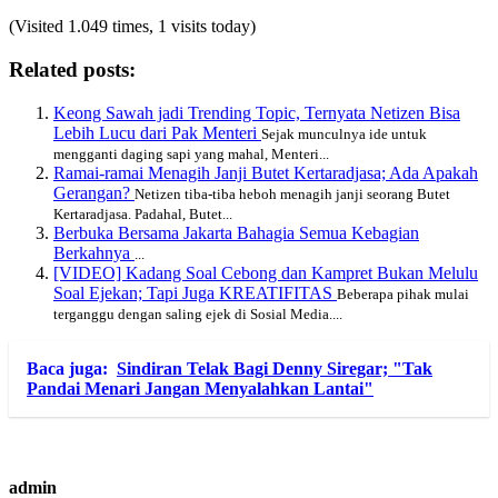
(Visited 1.049 times, 1 visits today)
Related posts:
Keong Sawah jadi Trending Topic, Ternyata Netizen Bisa
Lebih Lucu dari Pak Menteri
Sejak munculnya ide untuk
mengganti daging sapi yang mahal, Menteri...
Ramai-ramai Menagih Janji Butet Kertaradjasa; Ada Apakah
Gerangan?
Netizen tiba-tiba heboh menagih janji seorang Butet
Kertaradjasa. Padahal, Butet...
Berbuka Bersama Jakarta Bahagia Semua Kebagian
Berkahnya
...
[VIDEO] Kadang Soal Cebong dan Kampret Bukan Melulu
Soal Ejekan; Tapi Juga KREATIFITAS
Beberapa pihak mulai
terganggu dengan saling ejek di Sosial Media....
Baca juga:
Sindiran Telak Bagi Denny Siregar; "Tak
Pandai Menari Jangan Menyalahkan Lantai"
admin