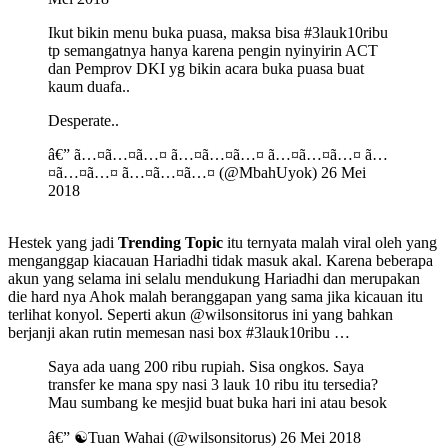
Ikut bikin menu buka puasa, maksa bisa #3lauk10ribu
tp semangatnya hanya karena pengin nyinyirin ACT
dan Pemprov DKI yg bikin acara buka puasa buat
kaum duafa..
Desperate..
â€” ã…¤ã…¤ã…¤ ã…¤ã…¤ã…¤ ã…¤ã…¤ã…¤ ã…
¤ã…¤ã…¤ ã…¤ã…¤ã…¤ (@MbahUyok) 26 Mei
2018
Hestek yang jadi
Trending Topic
itu ternyata malah viral oleh yang
menganggap kiacauan Hariadhi tidak masuk akal. Karena beberapa
akun yang selama ini selalu mendukung Hariadhi dan merupakan
die hard nya Ahok malah beranggapan yang sama jika kicauan itu
terlihat konyol. Seperti akun @wilsonsitorus ini yang bahkan
berjanji akan rutin memesan nasi box #3lauk10ribu …
Saya ada uang 200 ribu rupiah. Sisa ongkos. Saya
transfer ke mana spy nasi 3 lauk 10 ribu itu tersedia?
Mau sumbang ke mesjid buat buka hari ini atau besok
â€” ☯Tuan Wahai (@wilsonsitorus) 26 Mei 2018