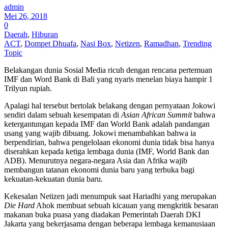
admin
Mei 26, 2018
0
Daerah
,
Hiburan
ACT
,
Dompet Dhuafa
,
Nasi Box
,
Netizen
,
Ramadhan
,
Trending
Topic
Belakangan dunia Sosial Media ricuh dengan rencana pertemuan
IMF dan Word Bank di Bali yang nyaris menelan biaya hampir 1
Trilyun rupiah.
Apalagi hal tersebut bertolak belakang dengan pernyataan Jokowi
sendiri dalam sebuah kesempatan di
Asian African Summit
bahwa
ketergantungan kepada IMF dan World Bank adalah pandangan
usang yang wajib dibuang. Jokowi menambahkan bahwa ia
berpendirian, bahwa pengelolaan ekonomi dunia tidak bisa hanya
diserahkan kepada ketiga lembaga dunia (IMF, World Bank dan
ADB). Menurutnya negara-negara Asia dan Afrika wajib
membangun tatanan ekonomi dunia baru yang terbuka bagi
kekuatan-kekuatan dunia baru.
Kekesalan Netizen jadi menumpuk saat Hariadhi yang merupakan
Die Hard
Ahok membuat sebuah kicauan yang mengkritik besaran
makanan buka puasa yang diadakan Pemerintah Daerah DKI
Jakarta yang bekerjasama dengan beberapa lembaga kemanusiaan