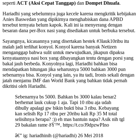
seperti
ACT (Aksi Cepat Tanggap)
dan
Dompet Dhuafa
.
Hariadhi yang sebelumnya juga kecele karena mengkritik kebijakan
Anies Baswedan yang dipikirnya menghabiskan dana APBD
tersebut ternyata belum kapok. Kali ini ia menyerang dengan
besaran dana per-Box nasi yang disediakan untuk berbuka tersebut.
Sayangnya, kicauannya yang disertakan hestek #3lauk10ribu itu
malah jadi terlihat konyol. Konyol karena banyak Netizen
menganggap bahwa sulit untuk mewujudkan, jikapun dipaksa
kenyataannya nasi box yang dibayangkan tentu dengan porsi yang
bakal jauh berbeda. Konyolnya lagi, Hariadhi bahkan bisa
mendapatkan hitungan jika seharusnya 5000 bahkan 3000 pun
sebenarnya bisa. Konyol yang lain, ya itu tadi, Ironis sekali dengan
jatah menjamu IMF dan World Bank yang bahkan tidak pernah
dikritisi oleh Hariadhi.
Sebenarnya bs 5000. Bahkan bs 3000 kalau benar2
berhemat lauk cukup 1 aja. Tapi 10 ribu aja udah
dibully apalagi gw bikin bukti bisa 3 ribu. Kebayang
kan selisih Rp 17 ribu per 20ribu kali Rp 35 M total
selisihnya berapa? :)) eh mas bantuin napa? Asik nih tgl
29 bakalan rame ðŸ™‚ https://t.co/J9dpzwPIno
â€” ig: hariadhinih (@hariadhi) 26 Mei 2018