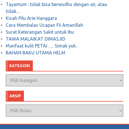
Juni 7, 2018
0
Tayamum : tidak bisa berwudhu dengan air, atau
tidak…
Kisah Pilu Arie Hanggara
Cara Membalas Ucapan Fii Amanillah
Sejarah Patung Dirgantara (Patung Pancoran)
Surat Keterangan Sakit untuk Ibu
TAWA MALAIKAT DIMASJID
Januari 5, 2018
0
Manfaat kulit PETAI….. Simak yuk..
BAHAN BAKU UTAMA HELM
KATEGORI
Kategori
ARSIP
Arsip