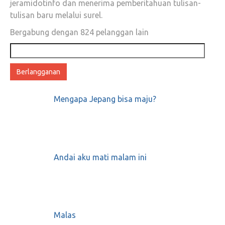
Mei 1, 2018
0
jeramidotinfo dan menerima pemberitahuan tulisan-
tulisan baru melalui surel.
Bergabung dengan 824 pelanggan lain
Alamat
VIRAL! Kocaknya Video Lagu Berjudul
email
“Sendal Jepit Kaos Oblong”
Januari 3, 2018
0
Mengapa Jepang bisa maju?
Puisi Perenungan dari Emha Ainun Najib
Andai aku mati malam ini
Tentang Tuhan
Januari 11, 2018
0
Malas