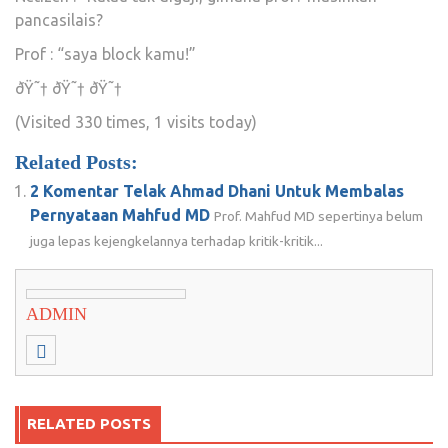
pancasilais?
Prof : “saya block kamu!”
ðŸ˜† ðŸ˜† ðŸ˜†
(Visited 330 times, 1 visits today)
Related Posts:
2 Komentar Telak Ahmad Dhani Untuk Membalas
Pernyataan Mahfud MD
Prof. Mahfud MD sepertinya belum
juga lepas kejengkelannya terhadap kritik-kritik...
ADMIN
RELATED POSTS