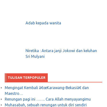
Ramai-ramai Menagih Janji Butet
Kertaradjasa; Ada Apakah Gerangan?
April 30, 2018
0
Adab kepada wanita
DEBAT KE EMPAT “Kita harus jihad
melawan kemiskinan”
Niretika : Antara janji Jokowi dan keluhan
Mei 3, 2018
0
Sri Mulyani
TULISAN TERPOPULER
Didukung Aktifis, Ulama, Artis, Video Klip
Mengingat Kembali â€œKarawang-Bekasiâ€ dan
#2019GantiPresiden Bikin Kawan Merinding
Maestro…
dan Bikin Lawan Meradang
Renungan pagi ini ……. Cara Allah menyayangimu
Muhasabah, sebuah renungan untuk diri sendiri