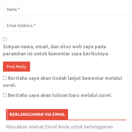
Menjamu IMF & WB, #3lauk10ribu Jadi
Trending Topic Terkonyol di Akhir Pekan
Mei 26, 2018
0
Libur tlah tiba…… Libur tlah tiba……
Simpan nama, email, dan situs web saya pada
peramban ini untuk komentar saya berikutnya.
Desember 19, 2017
0
Beritahu saya akan tindak lanjut komentar melalui
TO THE MILLENIALS
surel.
Mei 2, 2018
0
Beritahu saya akan tulisan baru melalui surel.
Masih Soal Kartu Tani, Kini Giliran Petani
BERLANGGANAN VIA EMAIL
Grobogan Yang Unjuk Rasa
Masukkan alamat Email Anda untuk berlangganan