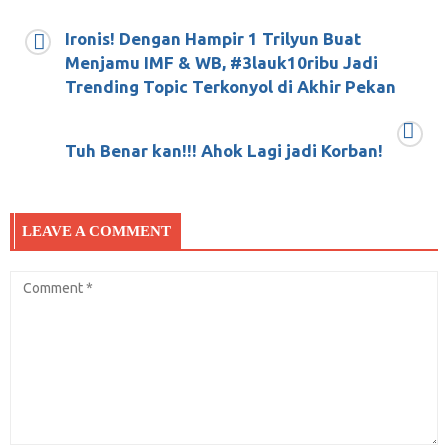
Ironis! Dengan Hampir 1 Trilyun Buat
Menjamu IMF & WB, #3lauk10ribu Jadi
Ini Dia Humor Cerdas ala Presiden Jokowi
Trending Topic Terkonyol di Akhir Pekan
yang Tidak Jadi Lucu
Tuh Benar kan!!! Ahok Lagi jadi Korban!
Juni 7, 2018
0
Berbuka Bersama Jakarta Bahagia Semua
LEAVE A COMMENT
Kebagian Berkahnya
Mei 23, 2018
0
Ironis! Dengan Hampir 1 Trilyun Buat