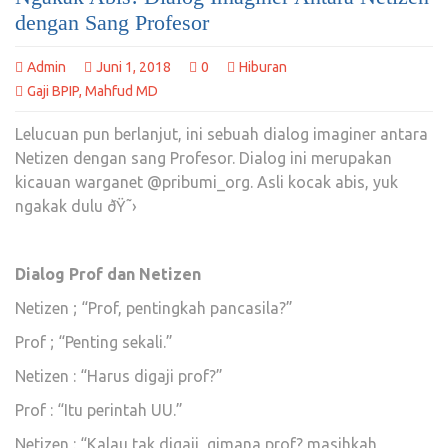
dengan Sang Profesor
Admin
Juni 1, 2018
0
Hiburan
Gaji BPIP
,
Mahfud MD
Lelucuan pun berlanjut, ini sebuah dialog imaginer antara
Netizen dengan sang Profesor. Dialog ini merupakan
kicauan warganet @pribumi_org. Asli kocak abis, yuk
ngakak dulu ðŸ˜›
Dialog Prof dan Netizen
Netizen ; “Prof, pentingkah pancasila?”
Prof ; “Penting sekali.”
Netizen : “Harus digaji prof?”
Prof : “Itu perintah UU.”
Netizen : “Kalau tak digaji, gimana prof? masihkah