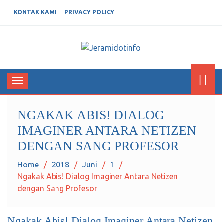
KONTAK KAMI
PRIVACY POLICY
JERAMIDOTINFO
Berita dan Informasi Terkini
Toggle
navigation
NGAKAK ABIS! DIALOG
IMAGINER ANTARA NETIZEN
DENGAN SANG PROFESOR
Home
2018
Juni
1
Ngakak Abis! Dialog Imaginer Antara Netizen
dengan Sang Profesor
Ngakak Abis! Dialog Imaginer Antara Netizen