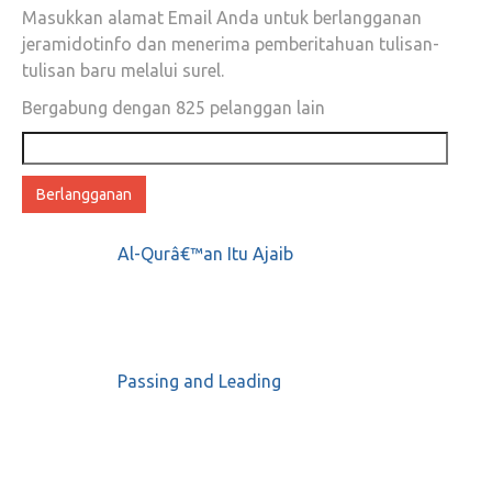
Masukkan alamat Email Anda untuk berlangganan
jeramidotinfo dan menerima pemberitahuan tulisan-
tulisan baru melalui surel.
Bergabung dengan 825 pelanggan lain
Didukung Aktifis, Ulama, Artis, Video Klip
Alamat
#2019GantiPresiden Bikin Kawan Merinding
email
dan Bikin Lawan Meradang
Juni 7, 2018
0
Al-Qurâ€™an Itu Ajaib
Twit-twit Kocak Netizen Yang Komentari Twit
Admin Jokowi Soal “Senbatsu Uza”
Passing and Leading
Mei 16, 2018
0