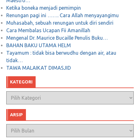
Maestro…
Sejarah Patung Dirgantara (Patung Pancoran)
Ketika boneka menjadi pemimpin
Renungan pagi ini ……. Cara Allah menyayangimu
Januari 5, 2018
0
Muhasabah, sebuah renungan untuk diri sendiri
Cara Membalas Ucapan Fii Amanillah
Mengenal Dr. Maurice Bucaille Penulis Buku…
BAHAN BAKU UTAMA HELM
Tayamum : tidak bisa berwudhu dengan air, atau
tidak…
TAWA MALAIKAT DIMASJID
KATEGORI
Kategori
ARSIP
Arsip