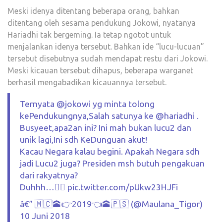
Meski idenya ditentang beberapa orang, bahkan
ditentang oleh sesama pendukung Jokowi, nyatanya
Hariadhi tak bergeming. Ia tetap ngotot untuk
menjalankan idenya tersebut. Bahkan ide “lucu-lucuan”
tersebut disebutnya sudah mendapat restu dari Jokowi.
Meski kicauan tersebut dihapus, beberapa warganet
berhasil mengabadikan kicauannya tersebut.
Ternyata @jokowi yg minta tolong
kePendukungnya,Salah satunya ke @hariadhi .
Busyeet,apa2an ini? Ini mah bukan lucu2 dan
unik lagi,Ini sdh KeDunguan akut!
Kacau Negara kalau begini. Apakah Negara sdh
jadi Lucu2 juga? Presiden msh butuh pengakuan
dari rakyatnya?
Duhhh…🤦‍♂️ pic.twitter.com/pUkw23HJFi
â€” 🇲🇨🕋👉2019👈🕋🇵🇸 (@Maulana_Tigor)
10 Juni 2018