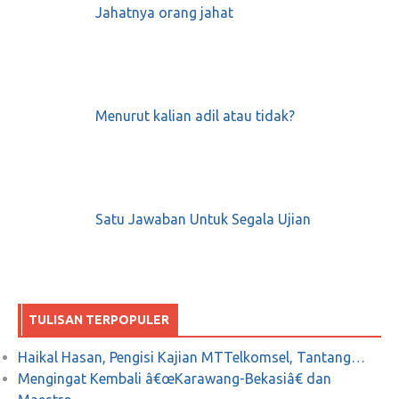
Jahatnya orang jahat
Gita Durma, sebuah puisi karya WS Rendra
Januari 14, 2019
0
Menurut kalian adil atau tidak?
Tuh Benar kan!!! Ahok Lagi jadi Korban!
Juni 4, 2018
0
Satu Jawaban Untuk Segala Ujian
KEREN! Aksi Pesulap Ini Menghilangkan
Nama Israel dari Peta Dunia
TULISAN TERPOPULER
Desember 18, 2017
0
Haikal Hasan, Pengisi Kajian MTTelkomsel, Tantang…
Mengingat Kembali â€œKarawang-Bekasiâ€ dan