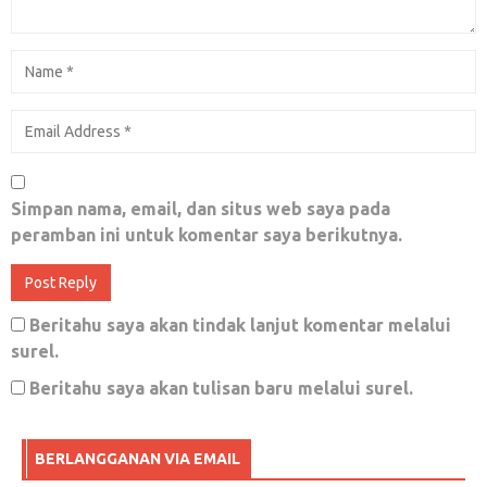
Masih Soal Kartu Tani, Kini Giliran Petani
Grobogan Yang Unjuk Rasa
Mei 1, 2018
0
Libur tlah tiba…… Libur tlah tiba……
Simpan nama, email, dan situs web saya pada
peramban ini untuk komentar saya berikutnya.
Desember 19, 2017
0
Beritahu saya akan tindak lanjut komentar melalui
surel.
Negeri WkwkLAND; Negeri Dimana Kita
Beritahu saya akan tulisan baru melalui surel.
Boleh Sama-sama Tertawa, Tapi Tak Boleh
Untuk Merintih…
BERLANGGANAN VIA EMAIL
Juli 8, 2018
0