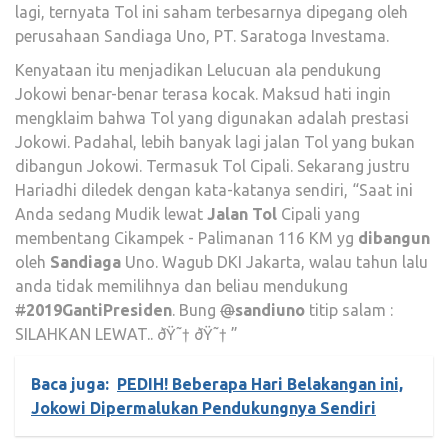
lagi, ternyata Tol ini saham terbesarnya dipegang oleh
perusahaan Sandiaga Uno, PT. Saratoga Investama.
Kenyataan itu menjadikan Lelucuan ala pendukung
Jokowi benar-benar terasa kocak. Maksud hati ingin
mengklaim bahwa Tol yang digunakan adalah prestasi
Jokowi. Padahal, lebih banyak lagi jalan Tol yang bukan
dibangun Jokowi. Termasuk Tol Cipali. Sekarang justru
Hariadhi diledek dengan kata-katanya sendiri, “Saat ini
Anda sedang Mudik lewat
Jalan
Tol
Cipali yang
membentang Cikampek - Palimanan 116 KM yg
dibangun
oleh
Sandiaga
Uno. Wagub DKI Jakarta, walau tahun lalu
anda tidak memilihnya dan beliau mendukung
#
2019GantiPresiden
. Bung
@
sandiuno
titip salam :
SILAHKAN LEWAT.. ðŸ˜† ðŸ˜† ”
Baca juga:
PEDIH! Beberapa Hari Belakangan ini,
Jokowi Dipermalukan Pendukungnya Sendiri