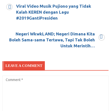
Viral Video Musik Pujiono yang Tidak
BAHAN BAKU UTAMA HELM
Kalah KEREN dengan Lagu
#2019GantiPresiden
Januari 9, 2018
0
Negeri WkwkLAND; Negeri Dimana Kita
Boleh Sama-sama Tertawa, Tapi Tak Boleh
Puisi Perenungan dari Emha Ainun Najib
Untuk Merintih…
Tentang Tuhan
Januari 11, 2018
0
LEAVE A COMMENT
Apa itu Djakarta Warehouse Project alias
DWP ?
Desember 14, 2017
0