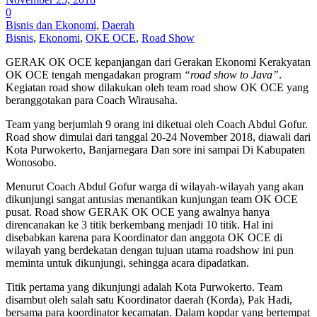
0
Bisnis dan Ekonomi
,
Daerah
Bisnis
,
Ekonomi
,
OKE OCE
,
Road Show
GERAK OK OCE kepanjangan dari Gerakan Ekonomi Kerakyatan
OK OCE tengah mengadakan program
“road show to Java”
.
Kegiatan road show dilakukan oleh team road show OK OCE yang
beranggotakan para Coach Wirausaha.
Team yang berjumlah 9 orang ini diketuai oleh Coach Abdul Gofur.
Road show dimulai dari tanggal 20-24 November 2018, diawali dari
Kota Purwokerto, Banjarnegara Dan sore ini sampai Di Kabupaten
Wonosobo.
Menurut Coach Abdul Gofur warga di wilayah-wilayah yang akan
dikunjungi sangat antusias menantikan kunjungan team OK OCE
pusat. Road show GERAK OK OCE yang awalnya hanya
direncanakan ke 3 titik berkembang menjadi 10 titik. Hal ini
disebabkan karena para Koordinator dan anggota OK OCE di
wilayah yang berdekatan dengan tujuan utama roadshow ini pun
meminta untuk dikunjungi, sehingga acara dipadatkan.
Titik pertama yang dikunjungi adalah Kota Purwokerto. Team
disambut oleh salah satu Koordinator daerah (Korda), Pak Hadi,
bersama para koordinator kecamatan. Dalam kopdar yang bertempat