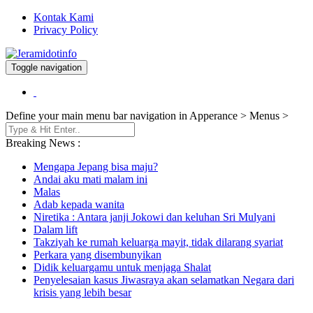
Kontak Kami
Privacy Policy
Toggle navigation
Berita dan Informasi Terkini
Jeramidotinfo
Define your main menu bar navigation in Apperance > Menus >
Breaking News :
Mengapa Jepang bisa maju?
Andai aku mati malam ini
Malas
Adab kepada wanita
Niretika : Antara janji Jokowi dan keluhan Sri Mulyani
Dalam lift
Takziyah ke rumah keluarga mayit, tidak dilarang syariat
Perkara yang disembunyikan
Didik keluargamu untuk menjaga Shalat
Penyelesaian kasus Jiwasraya akan selamatkan Negara dari
krisis yang lebih besar