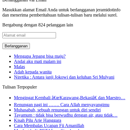
Masukkan alamat Email Anda untuk berlangganan jeramidotinfo
dan menerima pemberitahuan tulisan-tulisan baru melalui surel.
Bergabung dengan 824 pelanggan lain
Alamat
email
Mengapa Jepang bisa maju?
Andai aku mati malam ini
Malas
Adab kepada wanita
Niretika : Antara janji Jokowi dan keluhan Sri Mulyani
Tulisan Terpopuler
Mengingat Kembali â€œKarawang-Bekasiâ€ dan Maestro…
Renungan pagi ini ……. Cara Allah menyayangimu
Muhasabah, sebuah renungan untuk diri sendiri
Tayamum : tidak bisa berwudhu dengan air, atau tidak…
Kisah Pilu Arie Hanggara
Cara Membalas Ucapan Fii Amanillah