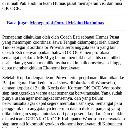
di rumah Pak Hadi ini team Humas pusat memaparan visi dan misi
OK OCE.
Baca juga:
Menggenjot Omzet Melalui Harbolnas
Pemaparan dilakukan oleh oleh Coach Esti sebagai Humas Pusat
yang memimpin koordinasi Jawa Tengah didampingi oleh Coach
Tino sebagai Koordinator Provinsi serta anggota team yang lain.
Coach Esti menyampaikan bahwa OK OCE memprofokasi
semangat pelaku UMKM yg belum memiliki usaha bisa memiliki
usaha dan yg sudah memiliki usaha makin naik omsetnya sehingga
dapat membangkitkan Ekonomi kerakyatan.
Setelah Kopdar dengan team Purwokerto, perjalanan dilanjutkan ke
Banjarnegara. Hari kedua road show difokuskan di Wonosobo,
dengan kopdar di 2 titik. Korda dan Korcam OK OCE Wonosobo
siap menggerakan warga agar semangat berwirausaha. Yang sudah
punya usaha agar meningkat omsetnya, dan yang belum
berwirausaha agar dapat segera memulai usahanya. Semangat para
penggerak dan anggotanya tercermin dalam diskusi panjang yang
diikuti dengan sangat antusias dari para peserta kopdar. Dan di akhir
diskusi team GERAK OK OCE Kabupaten Wonosobo menyatakan
siap menjadi lokomotif gerakan ekonomi kerakyatan di Kabupaten