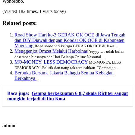
Wonosobo.
(Visited 182 times, 1 visits today)
Related posts:
Road Show Hari ke-3 GERAK OK OCE di Jawa Tengah
dan DIY Diawali dengan Kopdar OK OCE di Kabupaten
Magelang
Road show hari ke tiga GERAK OK OCE di Jawa...
Menggenjot Omzet Melalui Harbolnas
Yeyyy….. udah bulan
desember, biasanya ada Hari Belanja Online Nasional....
MO-MONEY, LESS DEMOCRACY
MO-MONEY, LESS
DEMOCRACY Politik dan uang tak terpisahkan. “Campaign...
Berbuka Bersama Jakarta Bahagia Semua Kebagian
Berkahnya
...
Baca juga:
Gempa berkekuatan 6-8,7 skala Richter sangat
mungkin terjadi di Ibu Kota
admin