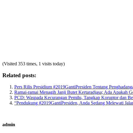
(Visited 353 times, 1 visits today)
Related posts:
Pers Rilis Presidium #2019GantiPresiden Tentang Pengha
Ramai-ramai Menagih Janji Butet Kertaradjasa; Ada Apakah 
PCD: Waspada Kecurangan Pemilu, Tangkap Koruptor dan B
“Pendukung #2019GantiPresiden, Anda Sedang Melewati Jalan
admin