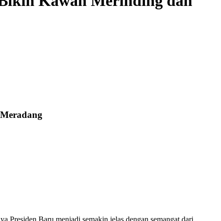
n Bikin Kawan Merinding dan
n Meradang
ya Presiden Baru menjadi semakin jelas dengan semangat dari