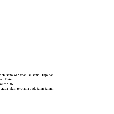
iden Neno warisman Di Demo Projo dan...
l, Butet...
okowi-JK...
apa jalan, terutama pada jalan-jalan...