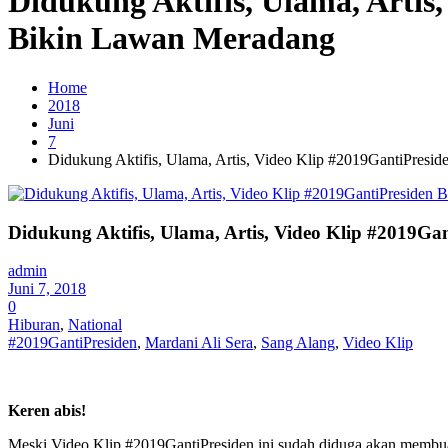
Didukung Aktifis, Ulama, Arti
Bikin Lawan Meradang
Home
2018
Juni
7
Didukung Aktifis, Ulama, Artis, Video Klip #2019GantiPres
Didukung Aktifis, Ulama, Artis, Video Klip #2019
admin
Juni 7, 2018
0
Hiburan
,
National
#2019GantiPresiden
,
Mardani Ali Sera
,
Sang Alang
,
Video Klip
Keren abis!
Meski Video Klip #2019GantiPresiden ini sudah diduga akan membuat