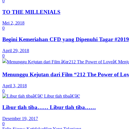
0
TO THE MILLENIALS
Mei 2, 2018
0
Begini Kemeriahan CFD yang Dipenuhi Tagar #2019
April 29, 2018
0
Menunggu Kejutan dari Film “212 The Power of Lov
April 3, 2018
0
Libur tlah tiba…… Libur tlah tiba……
Desember 19, 2017
0
Felix Siauw: Ketidakadilan Yang Telanjang