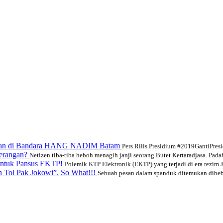
dangan di Bandara HANG NADIM Batam
Pers Rilis Presidium #2019GantiPres
Gerangan?
Netizen tiba-tiba heboh menagih janji seorang Butet Kertaradjasa. Padaha
entuk Pansus EKTP!
Polemik KTP Elektronik (EKTP) yang terjadi di era rezim J
 Tol Pak Jokowi”. So What!!!
Sebuah pesan dalam spanduk ditemukan dibeber