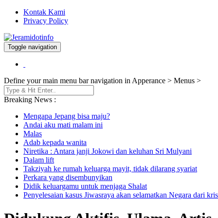
Kontak Kami
Privacy Policy
Toggle navigation
Berita dan Informasi Terkini
Jeramidotinfo
Define your main menu bar navigation in Apperance > Menus >
Breaking News :
Mengapa Jepang bisa maju?
Andai aku mati malam ini
Malas
Adab kepada wanita
Niretika : Antara janji Jokowi dan keluhan Sri Mulyani
Dalam lift
Takziyah ke rumah keluarga mayit, tidak dilarang syariat
Perkara yang disembunyikan
Didik keluargamu untuk menjaga Shalat
Penyelesaian kasus Jiwasraya akan selamatkan Negara dari kris