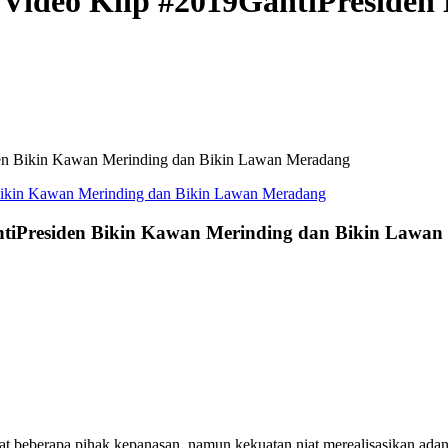
s, Video Klip #2019GantiPreside
iden Bikin Kawan Merinding dan Bikin Lawan Meradang
GantiPresiden Bikin Kawan Merinding dan Bikin Lawa
 beberapa pihak kepanasan, namun kekuatan niat merealisasikan adan