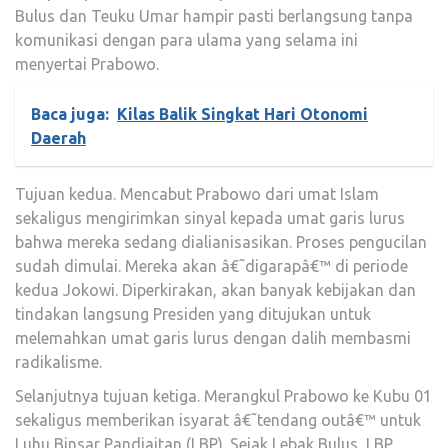
Bulus dan Teuku Umar hampir pasti berlangsung tanpa
komunikasi dengan para ulama yang selama ini
menyertai Prabowo.
Baca juga:
Kilas Balik Singkat Hari Otonomi
Daerah
Tujuan kedua. Mencabut Prabowo dari umat Islam
sekaligus mengirimkan sinyal kepada umat garis lurus
bahwa mereka sedang dialianisasikan. Proses pengucilan
sudah dimulai. Mereka akan â€˜digarapâ€™ di periode
kedua Jokowi. Diperkirakan, akan banyak kebijakan dan
tindakan langsung Presiden yang ditujukan untuk
melemahkan umat garis lurus dengan dalih membasmi
radikalisme.
Selanjutnya tujuan ketiga. Merangkul Prabowo ke Kubu 01
sekaligus memberikan isyarat â€˜tendang outâ€™ untuk
Luhu Binsar Pandjaitan (LBP). Sejak Lebak Bulus, LBP