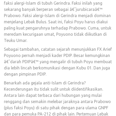
faksi alergi-Islam di tubuh Gerindra. Faksi inilah yang
sekarang banyak berperan sebagai â€˜jurubicaraâ€™
Prabowo. Faksi alergi-Islam di Gerindra menjadi dominan
menjelang Lebak Bulus. Saat ini, faksi Poyu harus diakui
paling kuat pengaruhnya terhadap Prabowo. Cuma, untuk
meredam kecurigaan umat, Poyuono tidak diikutkan di
Teuku Umar.
Sebagai tambahan, catatan sejarah menunjukkan FX Arief
Poyuono pernah menjadi kader PDIP. Besar kemungkinan
â€˜darah PDIPâ€™ yang mengalir di tubuh Poyu membuat
dia lebih lincah berkomunikasi dengan Kubu 01. Dan juga
dengan pimpinan PDIP.
Benarkah ada gejala anti-Islam di Gerindra?
Kecenderungan itu tidak sulit untuk diidentifikasikan.
Antara lain dapat terbaca dari hubungan yang mulai
renggang dan semakin melebar jaraknya antara Prabowo
(plus faksi Poyu) di satu pihak dengan para ulama GNPF
dan para pemuka PA-212 di pihak lain. Pertemuan Lebak