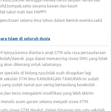
olid,kompak,setia sesama kawan dan kaum
idak takut mati dan HAPPY.
pencitraan selama lima tahun dalam bentuk esemka.sakit
ra Islam di seluruh dunia
 lainya,karena diantara anak STM ada rasa persaudaraan
ekolah/daerah .juga dapat memancing siswa SMU yang tidak
g akan dikenang untuk selamanya.
spesialis di bidang nya,tidak usah diragukan lagi
suk sekolah STM ilmu KANURAGAN TAWURAN ini sudah
h yang sudah tamat pun sering bertandang kesekolah .
n,dan terus mengalami modifikasi yang lebih ektrim.
 menulis asam garam selama menjadi siswa STM.
satu siswa STM dipukul ,dalam hitungan jam satu sekolah