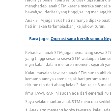
menghadapi anak STM,karena mereka sangat s
bawah,solidaritas yang tinggi,saling menjaga,t
Anak STM juga sakit hati namanya dipake buat 
hati ini akan terlampiaskan jika jokowi turun.
Baca juga:
Operasi sapu bersih semua Nega
Kehadiran anak STM juga memancing siswa STM
yang tinggi sesama siswa STM walaupun lain s
ingin kalah dalam menoreh moment sejarah yan
Kalau masalah tawuran anak STM sudah ahli dan 
kemampuannya.karena sejak hari pertama ma
diturunkan dari abang kelas 2 dan kelas 3,mala
Ilmu TAWURAN ini sudah ada dari generasi 70 a
Saya selaku mantan anak STM mencoba sedikit
1. Anak stm memang hobby tawuran, kalau ada 