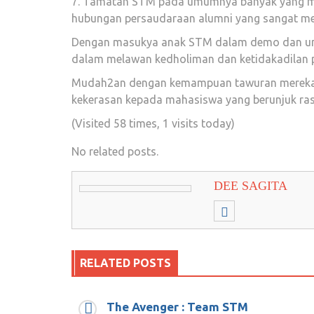
7. Tamatan STM pada umumnya banyak yang ma
hubungan persaudaraan alumni yang sangat men
Dengan masukya anak STM dalam demo dan unju
dalam melawan kedholiman dan ketidakadilan 
Mudah2an dengan kemampuan tawuran mereka d
kekerasan kepada mahasiswa yang berunjuk ras
(Visited 58 times, 1 visits today)
No related posts.
DEE SAGITA
RELATED POSTS
The Avenger : Team STM
Kalau Tidak Ikut Langkah Setan, Men