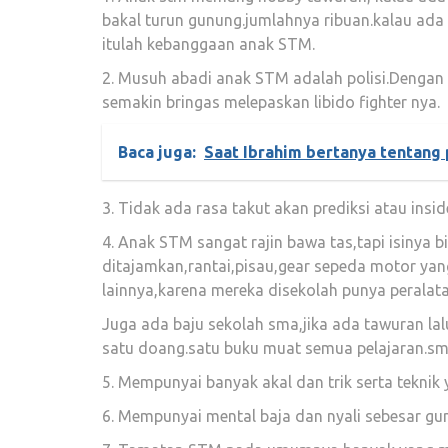
bakal turun gunung.jumlahnya ribuan.kalau ada
itulah kebanggaan anak STM.
2. Musuh abadi anak STM adalah polisi.Dengan
semakin bringas melepaskan libido fighter nya.
Baca juga:
Saat Ibrahim bertanya tentang
3. Tidak ada rasa takut akan prediksi atau insi
4. Anak STM sangat rajin bawa tas,tapi isiny
ditajamkan,rantai,pisau,gear sepeda motor yan
lainnya,karena mereka disekolah punya peralata
Juga ada baju sekolah sma,jika ada tawuran lalu
satu doang.satu buku muat semua pelajaran.sm
5. Mempunyai banyak akal dan trik serta tekni
6. Mempunyai mental baja dan nyali sebesar gun