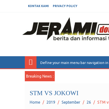
KONTAK KAMI
PRIVACY POLICY
JERAMIDOTINFO
Berita dan Informasi Terkini
Define your main menu bar navigation i
Breaking News :
STM VS JOKOWI
Home
2019
September
26
STM v