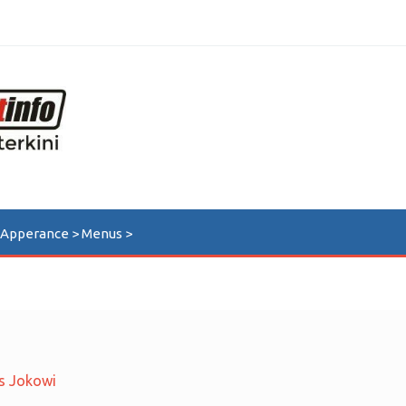
n Apperance > Menus >
s Jokowi