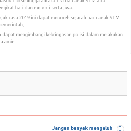
suk TNI.sehingga antara TNI dan anak STM ada
gikat hati dan memori serta jiwa.
k rasa 2019 ini dapat menoreh sejarah baru anak STM
pemerintah,
apat mengimbangi kebringasan polisi dalam melakukan
a.amin.
Jangan banyak mengeluh
gapa Harus Tersinggung?