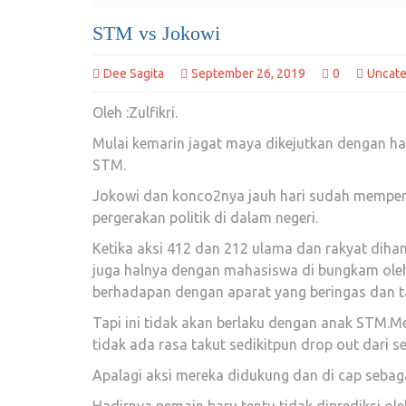
STM vs Jokowi
Dee Sagita
September 26, 2019
0
Uncate
Oleh :Zulfikri.
Mulai kemarin jagat maya dikejutkan dengan had
STM.
Jokowi dan konco2nya jauh hari sudah memper
pergerakan politik di dalam negeri.
Ketika aksi 412 dan 212 ulama dan rakyat dihan
juga halnya dengan mahasiswa di bungkam oleh 
berhadapan dengan aparat yang beringas dan
Tapi ini tidak akan berlaku dengan anak STM.M
tidak ada rasa takut sedikitpun drop out dari s
Apalagi aksi mereka didukung dan di cap seb
Hadirnya pemain baru tentu tidak diprediksi ole