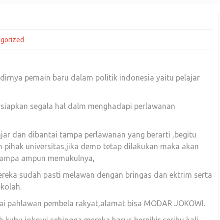
gorized
irnya pemain baru dalam politik indonesia yaitu pelajar
siapkan segala hal dalm menghadapi perlawanan
jar dan dibantai tampa perlawanan yang berarti ,begitu
pihak universitas,jika demo tetap dilakukan maka akan
 tampa ampun memukulnya,
ereka sudah pasti melawan dengan bringas dan ektrim serta
ekolah.
agai pahlawan pembela rakyat,alamat bisa MODAR JOKOWI.
h kubu jokowi sehingga mereka harus berpikir seribu kali