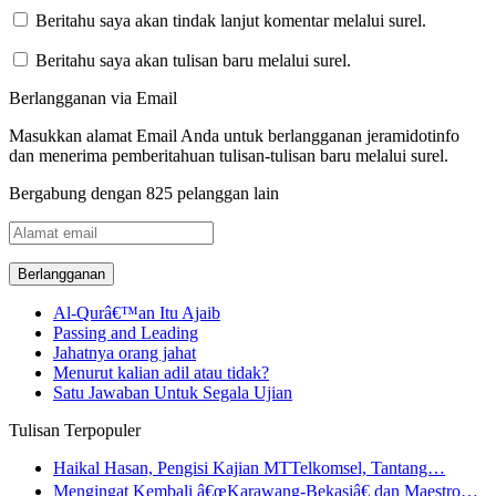
Beritahu saya akan tindak lanjut komentar melalui surel.
Beritahu saya akan tulisan baru melalui surel.
Berlangganan via Email
Masukkan alamat Email Anda untuk berlangganan jeramidotinfo
dan menerima pemberitahuan tulisan-tulisan baru melalui surel.
Bergabung dengan 825 pelanggan lain
Alamat
email
Al-Qurâ€™an Itu Ajaib
Passing and Leading
Jahatnya orang jahat
Menurut kalian adil atau tidak?
Satu Jawaban Untuk Segala Ujian
Tulisan Terpopuler
Haikal Hasan, Pengisi Kajian MTTelkomsel, Tantang…
Mengingat Kembali â€œKarawang-Bekasiâ€ dan Maestro…