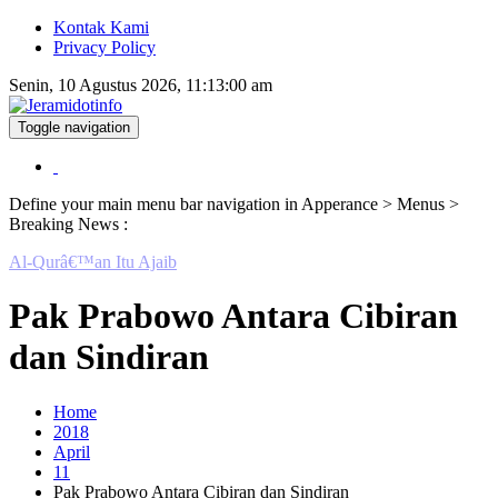
Kontak Kami
Privacy Policy
Senin, 10 Agustus 2026, 11:13:01 am
Toggle navigation
Berita dan Informasi Terkini
Jeramidotinfo
Define your main menu bar navigation in Apperance > Menus >
Breaking News :
Passing and Leading
Pak Prabowo Antara Cibiran
dan Sindiran
Home
2018
April
11
Pak Prabowo Antara Cibiran dan Sindiran