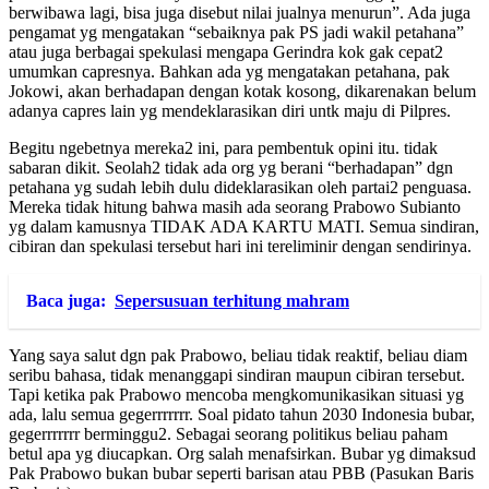
berwibawa lagi, bisa juga disebut nilai jualnya menurun”. Ada juga
pengamat yg mengatakan “sebaiknya pak PS jadi wakil petahana”
atau juga berbagai spekulasi mengapa Gerindra kok gak cepat2
umumkan capresnya. Bahkan ada yg mengatakan petahana, pak
Jokowi, akan berhadapan dengan kotak kosong, dikarenakan belum
adanya capres lain yg mendeklarasikan diri untk maju di Pilpres.
Begitu ngebetnya mereka2 ini, para pembentuk opini itu. tidak
sabaran dikit. Seolah2 tidak ada org yg berani “berhadapan” dgn
petahana yg sudah lebih dulu dideklarasikan oleh partai2 penguasa.
Mereka tidak hitung bahwa masih ada seorang Prabowo Subianto
yg dalam kamusnya TIDAK ADA KARTU MATI. Semua sindiran,
cibiran dan spekulasi tersebut hari ini tereliminir dengan sendirinya.
Baca juga:
Sepersusuan terhitung mahram
Yang saya salut dgn pak Prabowo, beliau tidak reaktif, beliau diam
seribu bahasa, tidak menanggapi sindiran maupun cibiran tersebut.
Tapi ketika pak Prabowo mencoba mengkomunikasikan situasi yg
ada, lalu semua gegerrrrrrr. Soal pidato tahun 2030 Indonesia bubar,
gegerrrrrrr berminggu2. Sebagai seorang politikus beliau paham
betul apa yg diucapkan. Org salah menafsirkan. Bubar yg dimaksud
Pak Prabowo bukan bubar seperti barisan atau PBB (Pasukan Baris