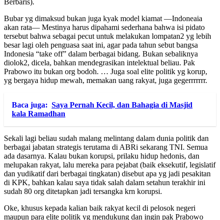
Berbaris).
Bubar yg dimaksud bukan juga kyak model kiamat —Indoneaia
akan rata— Mestinya harus dipahami sederhana bahwa isi pidato
tersebut bahwa sebagai pecut untuk melakukan lompatan2 yg lebih
besar lagi oleh penguasa saat ini, agar pada tahun sebut bangsa
Indonesia “take off” dalam berbagai bidang. Bukan sebaliknya
diolok2, dicela, bahkan mendegrasikan intelektual beliau. Pak
Prabowo itu bukan org bodoh. … Juga soal elite politik yg korup,
yg bergaya hidup mewah, memakan uang rakyat, juga gegerrrrrrr.
Baca juga:
Saya Pernah Kecil, dan Bahagia di Masjid
kala Ramadhan
Sekali lagi beliau sudah malang melintang dalam dunia politik dan
berbagai jabatan strategis terutama di ABRi sekarang TNI. Semua
ada dasarnya. Kalau bukan korupsi, prilaku hidup hedonis, dan
melupakan rakyat, lalu mereka para pejabat (baik eksekutif, legislatif
dan yudikatif dari berbagai tingkatan) disebut apa yg jadi pesakitan
di KPK, bahkan kalau saya tidak salah dalam setahun terakhir ini
sudah 80 org ditetapkan jadi tersangka krn korupsi.
Oke, khusus kepada kalian baik rakyat kecil di pelosok negeri
maupun para elite politik yg mendukung dan ingin pak Prabowo