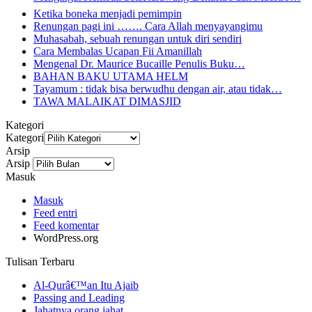
Ketika boneka menjadi pemimpin
Renungan pagi ini ……. Cara Allah menyayangimu
Muhasabah, sebuah renungan untuk diri sendiri
Cara Membalas Ucapan Fii Amanillah
Mengenal Dr. Maurice Bucaille Penulis Buku…
BAHAN BAKU UTAMA HELM
Tayamum : tidak bisa berwudhu dengan air, atau tidak…
TAWA MALAIKAT DIMASJID
Kategori
Kategori
Arsip
Arsip
Masuk
Masuk
Feed entri
Feed komentar
WordPress.org
Tulisan Terbaru
Al-Qurâ€™an Itu Ajaib
Passing and Leading
Jahatnya orang jahat