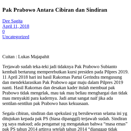
Pak Prabowo Antara Cibiran dan Sindiran
Dee Sagita
April 11, 2018
0
Uncategorized
Cuitan : Lukas Majapahit
Terjawab sudah teka-teki jadi tidaknya Pak Prabowo Subianto
kembali bertarung memperebutkan kursi presiden pada Pilpres 2019.
11 April 2018 hari ini hasil Rakornas Partai Gerindra mengusung
dan mendeklarasikan Pak Prabowo agar maju dalam Pilpres 2019
nanti. Hasil Rakornas dan desakan kader itulah membuat pak
Prabowo tidak mengelak, mau tak mau beliau menghargai dan tidak
mau menyakiti para kadernya. Jadi amat sangat naif jika ada
sentilan-sentilun pak Prabowo haus kekuasaan.
Segala cibiran, sindiran dan spekulasi yg bersileweran selama ini yg
ditujukan kepada pak PS (biasa dipanggil) terjawab sudah. Sindiran
yg saya maksud; ada pengamat yg mengatakan bahwa “masa emas”
pak PS tahun 2014 artinya setelah tahun 2014 “dianggap tidak