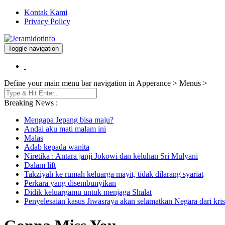
Kontak Kami
Privacy Policy
Toggle navigation
Berita dan Informasi Terkini
Jeramidotinfo
Define your main menu bar navigation in Apperance > Menus >
Breaking News :
Mengapa Jepang bisa maju?
Andai aku mati malam ini
Malas
Adab kepada wanita
Niretika : Antara janji Jokowi dan keluhan Sri Mulyani
Dalam lift
Takziyah ke rumah keluarga mayit, tidak dilarang syariat
Perkara yang disembunyikan
Didik keluargamu untuk menjaga Shalat
Penyelesaian kasus Jiwasraya akan selamatkan Negara dari kris