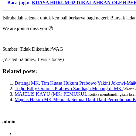
Baca juga:
KUASA HUKUM 02 DIKALAHKAN OLEH PE
Istirahatlah sejenak untuk kembali berkarya bagi negeri. Banyak l
We are gonna miss you 😥
Sumber: Tidak Diketahui/WAG
(Visited 52 times, 1 visits today)
Related posts:
Datangi MK, Tim Kuasa Hukum Prabowo Yakini Jokowi-Maâ€
Tedjo Edhy Optimis Prabowo Sandiaga Menang di MK
Jakarta
MAJELIS KAYU (MK) PEMUKUL
Ketika membandingkan Esemk
Majelis Hakim MK Menolak Semua Dalil-Dalil Permohonan K
admin