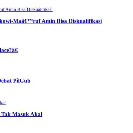
owi-Maâ€™ruf Amin Bisa Diskualifikasi
ace?â€
Debat PilGub
 Tak Masuk Akal