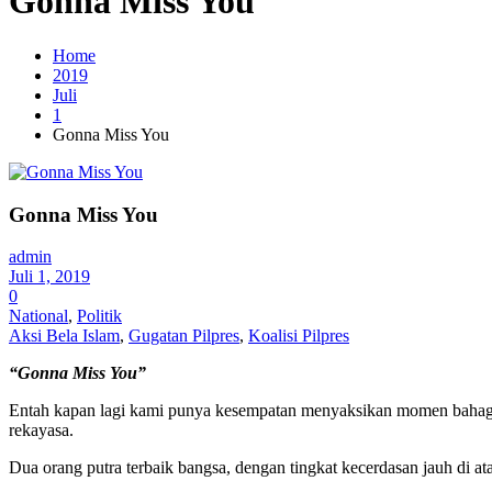
Gonna Miss You
Home
2019
Juli
1
Gonna Miss You
Gonna Miss You
admin
Juli 1, 2019
0
National
,
Politik
Aksi Bela Islam
,
Gugatan Pilpres
,
Koalisi Pilpres
“Gonna Miss You”
Entah kapan lagi kami punya kesempatan menyaksikan momen bahagia 
rekayasa.
Dua orang putra terbaik bangsa, dengan tingkat kecerdasan jauh di atas