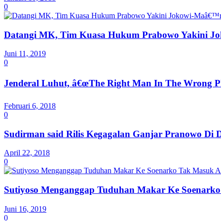
0
Datangi MK, Tim Kuasa Hukum Prabowo Yakini Jok
Juni 11, 2019
0
Jenderal Luhut, â€œThe Right Man In The Wrong Pl
Februari 6, 2018
0
Sudirman said Rilis Kegagalan Ganjar Pranowo Di 
April 22, 2018
0
Sutiyoso Menganggap Tuduhan Makar Ke Soenarko
Juni 16, 2019
0