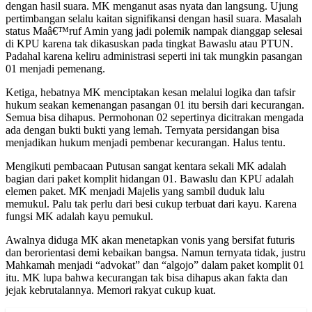
dengan hasil suara. MK menganut asas nyata dan langsung. Ujung
pertimbangan selalu kaitan signifikansi dengan hasil suara. Masalah
status Maâ€™ruf Amin yang jadi polemik nampak dianggap selesai
di KPU karena tak dikasuskan pada tingkat Bawaslu atau PTUN.
Padahal karena keliru administrasi seperti ini tak mungkin pasangan
01 menjadi pemenang.
Ketiga, hebatnya MK menciptakan kesan melalui logika dan tafsir
hukum seakan kemenangan pasangan 01 itu bersih dari kecurangan.
Semua bisa dihapus. Permohonan 02 sepertinya dicitrakan mengada
ada dengan bukti bukti yang lemah. Ternyata persidangan bisa
menjadikan hukum menjadi pembenar kecurangan. Halus tentu.
Mengikuti pembacaan Putusan sangat kentara sekali MK adalah
bagian dari paket komplit hidangan 01. Bawaslu dan KPU adalah
elemen paket. MK menjadi Majelis yang sambil duduk lalu
memukul. Palu tak perlu dari besi cukup terbuat dari kayu. Karena
fungsi MK adalah kayu pemukul.
Awalnya diduga MK akan menetapkan vonis yang bersifat futuris
dan berorientasi demi kebaikan bangsa. Namun ternyata tidak, justru
Mahkamah menjadi “advokat” dan “algojo” dalam paket komplit 01
itu. MK lupa bahwa kecurangan tak bisa dihapus akan fakta dan
jejak kebrutalannya. Memori rakyat cukup kuat.