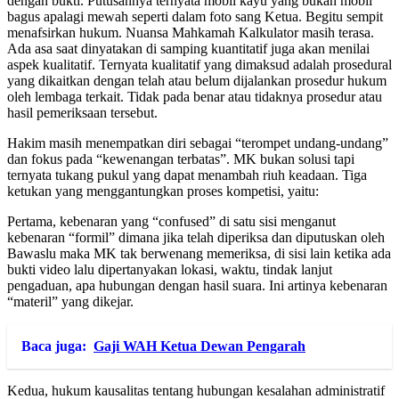
dengan bukti. Putusannya ternyata mobil kayu yang bukan mobil
bagus apalagi mewah seperti dalam foto sang Ketua. Begitu sempit
menafsirkan hukum. Nuansa Mahkamah Kalkulator masih terasa.
Ada asa saat dinyatakan di samping kuantitatif juga akan menilai
aspek kualitatif. Ternyata kualitatif yang dimaksud adalah prosedural
yang dikaitkan dengan telah atau belum dijalankan prosedur hukum
oleh lembaga terkait. Tidak pada benar atau tidaknya prosedur atau
hasil pemeriksaan tersebut.
Hakim masih menempatkan diri sebagai “terompet undang-undang”
dan fokus pada “kewenangan terbatas”. MK bukan solusi tapi
ternyata tukang pukul yang dapat menambah riuh keadaan. Tiga
ketukan yang menggantungkan proses kompetisi, yaitu:
Pertama, kebenaran yang “confused” di satu sisi menganut
kebenaran “formil” dimana jika telah diperiksa dan diputuskan oleh
Bawaslu maka MK tak berwenang memeriksa, di sisi lain ketika ada
bukti video lalu dipertanyakan lokasi, waktu, tindak lanjut
pengaduan, apa hubungan dengan hasil suara. Ini artinya kebenaran
“materil” yang dikejar.
Baca juga:
Gaji WAH Ketua Dewan Pengarah
Kedua, hukum kausalitas tentang hubungan kesalahan administratif