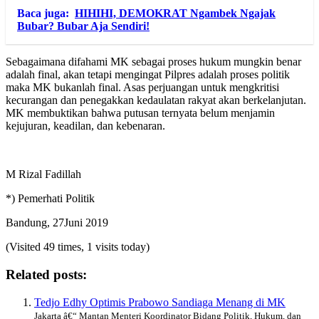
Baca juga:
HIHIHI, DEMOKRAT Ngambek Ngajak
Bubar? Bubar Aja Sendiri!
Sebagaimana difahami MK sebagai proses hukum mungkin benar
adalah final, akan tetapi mengingat Pilpres adalah proses politik
maka MK bukanlah final. Asas perjuangan untuk mengkritisi
kecurangan dan penegakkan kedaulatan rakyat akan berkelanjutan.
MK membuktikan bahwa putusan ternyata belum menjamin
kejujuran, keadilan, dan kebenaran.
M Rizal Fadillah
*) Pemerhati Politik
Bandung, 27Juni 2019
(Visited 49 times, 1 visits today)
Related posts:
Tedjo Edhy Optimis Prabowo Sandiaga Menang di MK
Jakarta â€“ Mantan Menteri Koordinator Bidang Politik, Hukum, dan