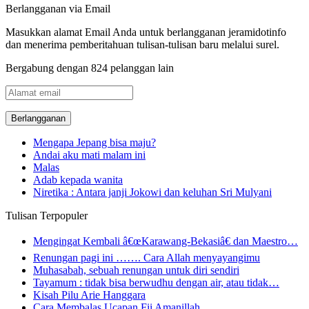
Berlangganan via Email
Masukkan alamat Email Anda untuk berlangganan jeramidotinfo
dan menerima pemberitahuan tulisan-tulisan baru melalui surel.
Bergabung dengan 824 pelanggan lain
Alamat
email
Mengapa Jepang bisa maju?
Andai aku mati malam ini
Malas
Adab kepada wanita
Niretika : Antara janji Jokowi dan keluhan Sri Mulyani
Tulisan Terpopuler
Mengingat Kembali â€œKarawang-Bekasiâ€ dan Maestro…
Renungan pagi ini ……. Cara Allah menyayangimu
Muhasabah, sebuah renungan untuk diri sendiri
Tayamum : tidak bisa berwudhu dengan air, atau tidak…
Kisah Pilu Arie Hanggara
Cara Membalas Ucapan Fii Amanillah