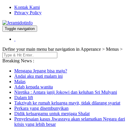
Kontak Kami
Privacy Policy
Toggle navigation
Berita dan Informasi Terkini
Jeramidotinfo
Define your main menu bar navigation in Apperance > Menus >
Breaking News :
Mengapa Jepang bisa maju?
Andai aku mati malam ini
Malas
Adab kepada wanita
Niretika : Antara janji Jokowi dan keluhan Sri Mulyani
Dalam lift
Takziyah ke rumah keluarga mayit, tidak dilarang syariat
Perkara yang disembunyikan
Didik keluargamu untuk menjaga Shalat
Penyelesaian kasus Jiwasraya akan selamatkan Negara dari
krisis yang lebih besar