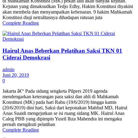
di Mahkamah Konstitusi (MK) pekan lalu akan banyak kejutan.
Kejutan yang dimaksudkan Tedjo Edhy, Hakim Konstitusi diyakini
akan membela dan menyampaikan kebenaran. 9 hakim Mahkamah
Konstitusi diuji netralitasnya dihadapan ratusan juta
Complete Reading
Hairul Anas Beberkan Pelatihan Saksi TKN 01
Ciderai Demokrasi
admin
Juni 20, 2019
0
Jakarta â€“ Pada sidang sengketa Pilpers 2019 agenda
mendengarkan keterangan para saksi dan ahli di Mahkamah
Konstitusi (MK) pada hari Rabu (19/6/2019) hingga kamis
(20/6/2019) dini hari, Saksi dari keponakan Mahfud MD, Hairul
Anas Suaidi mengejutkan se isi ruang sidang MK. Hairul Anas
Caleg PBB yang dipimpin Yusril Ihza Mahendra ini mengaku
pernah mengikuti pelatihan
Complete Reading