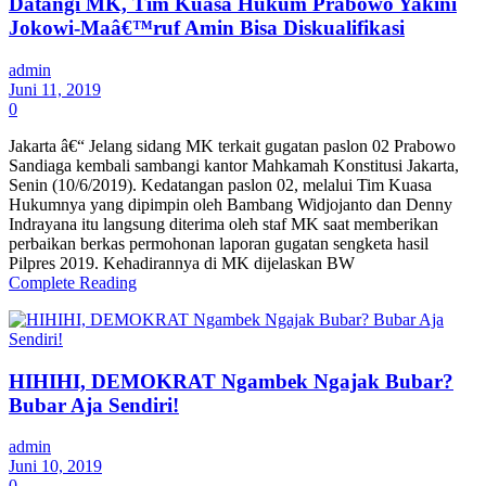
Datangi MK, Tim Kuasa Hukum Prabowo Yakini
Jokowi-Maâ€™ruf Amin Bisa Diskualifikasi
admin
Juni 11, 2019
0
Jakarta â€“ Jelang sidang MK terkait gugatan paslon 02 Prabowo
Sandiaga kembali sambangi kantor Mahkamah Konstitusi Jakarta,
Senin (10/6/2019). Kedatangan paslon 02, melalui Tim Kuasa
Hukumnya yang dipimpin oleh Bambang Widjojanto dan Denny
Indrayana itu langsung diterima oleh staf MK saat memberikan
perbaikan berkas permohonan laporan gugatan sengketa hasil
Pilpres 2019. Kehadirannya di MK dijelaskan BW
Complete Reading
HIHIHI, DEMOKRAT Ngambek Ngajak Bubar?
Bubar Aja Sendiri!
admin
Juni 10, 2019
0