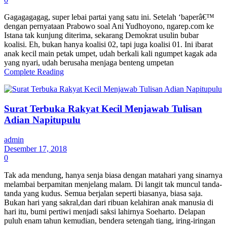
Gagagagagag, super lebai partai yang satu ini. Setelah ‘baperâ€™
dengan pernyataan Prabowo soal Ani Yudhoyono, ngarep.com ke
Istana tak kunjung diterima, sekarang Demokrat usulin bubar
koalisi. Eh, bukan hanya koalisi 02, tapi juga koalisi 01. Ini ibarat
anak kecil main petak umpet, udah berkali kali ngumpet kagak ada
yang nyari, udah berusaha menjaga benteng umpetan
Complete Reading
Surat Terbuka Rakyat Kecil Menjawab Tulisan
Adian Napitupulu
admin
Desember 17, 2018
0
Tak ada mendung, hanya senja biasa dengan matahari yang sinarnya
melambai berpamitan menjelang malam. Di langit tak muncul tanda-
tanda yang kudus. Semua berjalan seperti biasanya, biasa saja.
Bukan hari yang sakral,dan dari ribuan kelahiran anak manusia di
hari itu, bumi pertiwi menjadi saksi lahirnya Soeharto. Delapan
puluh enam tahun kemudian, bendera setengah tiang, iring-iringan