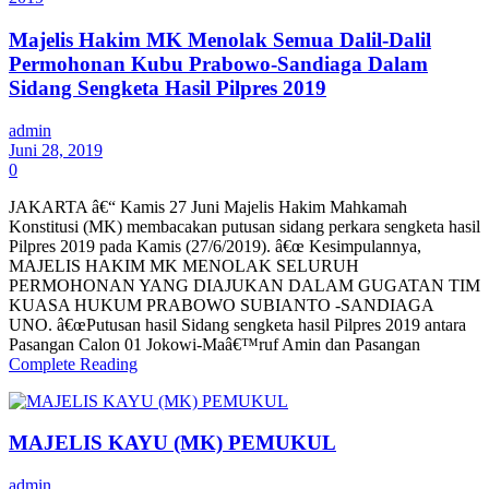
Majelis Hakim MK Menolak Semua Dalil-Dalil
Permohonan Kubu Prabowo-Sandiaga Dalam
Sidang Sengketa Hasil Pilpres 2019
admin
Juni 28, 2019
0
JAKARTA â€“ Kamis 27 Juni Majelis Hakim Mahkamah
Konstitusi (MK) membacakan putusan sidang perkara sengketa hasil
Pilpres 2019 pada Kamis (27/6/2019). â€œ Kesimpulannya,
MAJELIS HAKIM MK MENOLAK SELURUH
PERMOHONAN YANG DIAJUKAN DALAM GUGATAN TIM
KUASA HUKUM PRABOWO SUBIANTO -SANDIAGA
UNO. â€œPutusan hasil Sidang sengketa hasil Pilpres 2019 antara
Pasangan Calon 01 Jokowi-Maâ€™ruf Amin dan Pasangan
Complete Reading
MAJELIS KAYU (MK) PEMUKUL
admin