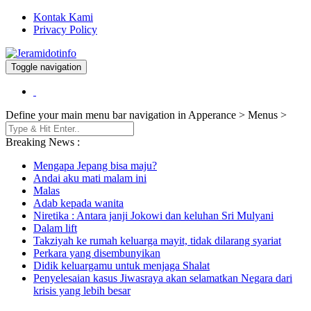
Kontak Kami
Privacy Policy
Toggle navigation
Berita dan Informasi Terkini
Jeramidotinfo
Define your main menu bar navigation in Apperance > Menus >
Breaking News :
Mengapa Jepang bisa maju?
Andai aku mati malam ini
Malas
Adab kepada wanita
Niretika : Antara janji Jokowi dan keluhan Sri Mulyani
Dalam lift
Takziyah ke rumah keluarga mayit, tidak dilarang syariat
Perkara yang disembunyikan
Didik keluargamu untuk menjaga Shalat
Penyelesaian kasus Jiwasraya akan selamatkan Negara dari
krisis yang lebih besar