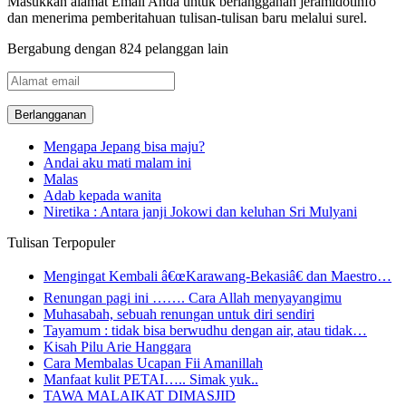
Masukkan alamat Email Anda untuk berlangganan jeramidotinfo
dan menerima pemberitahuan tulisan-tulisan baru melalui surel.
Bergabung dengan 824 pelanggan lain
Alamat
email
Mengapa Jepang bisa maju?
Andai aku mati malam ini
Malas
Adab kepada wanita
Niretika : Antara janji Jokowi dan keluhan Sri Mulyani
Tulisan Terpopuler
Mengingat Kembali â€œKarawang-Bekasiâ€ dan Maestro…
Renungan pagi ini ……. Cara Allah menyayangimu
Muhasabah, sebuah renungan untuk diri sendiri
Tayamum : tidak bisa berwudhu dengan air, atau tidak…
Kisah Pilu Arie Hanggara
Cara Membalas Ucapan Fii Amanillah
Manfaat kulit PETAI….. Simak yuk..
TAWA MALAIKAT DIMASJID